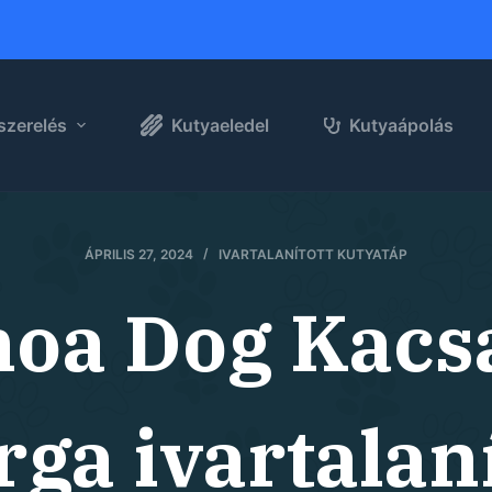
szerelés
Kutyaeledel
Kutyaápolás
ÁPRILIS 27, 2024
IVARTALANÍTOTT KUTYATÁP
oa Dog Kacsa
rga ivartalaní