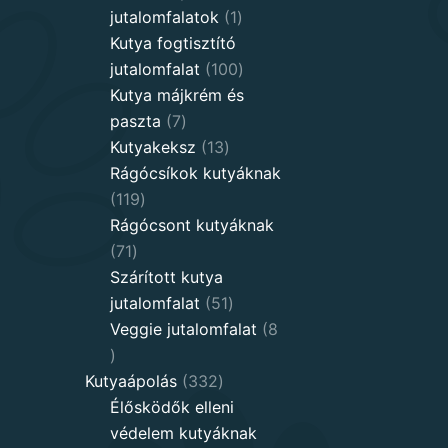
1
jutalomfalatok
1
product
Kutya fogtisztító
100
jutalomfalat
100
products
Kutya májkrém és
7
paszta
7
products
13
Kutyakeksz
13
products
Rágócsíkok kutyáknak
119
119
products
Rágócsont kutyáknak
71
71
products
Szárított kutya
51
jutalomfalat
51
products
Veggie jutalomfalat
8
8
products
332
Kutyaápolás
332
products
Élősködők elleni
védelem kutyáknak