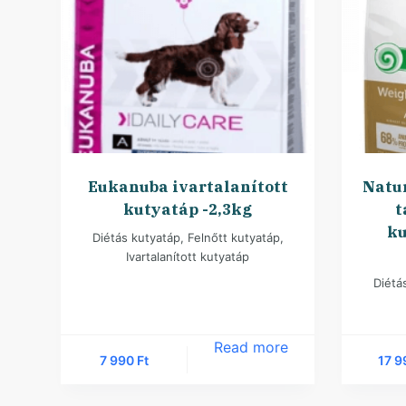
Eukanuba ivartalanított
Natur
kutyatáp -2,3kg
t
ku
Diétás kutyatáp
,
Felnőtt kutyatáp
,
Ivartalanított kutyatáp
Diétá
Read more
7 990
Ft
17 