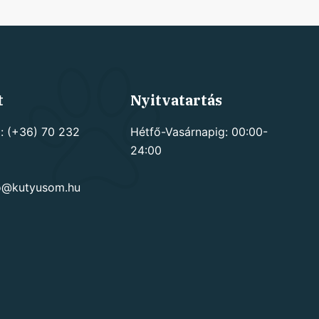
t
Nyitvatartás
: (+36) 70 232
Hétfő-Vasárnapig: 00:00-
24:00
go@kutyusom.hu