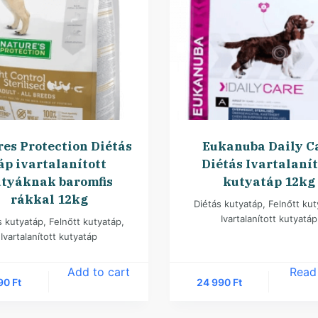
es Protection Diétás
Eukanuba Daily C
áp ivartalanított
Diétás Ivartalanít
tyáknak baromfis
kutyatáp 12kg
rákkal 12kg
Diétás kutyatáp
,
Felnőtt ku
Ivartalanított kutyatáp
s kutyatáp
,
Felnőtt kutyatáp
,
Ivartalanított kutyatáp
Add to cart
Read
990
Ft
24 990
Ft