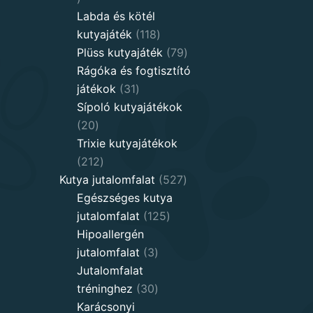
products
Labda és kötél
118
kutyajáték
118
products
79
Plüss kutyajáték
79
products
Rágóka és fogtisztító
31
játékok
31
products
Sípoló kutyajátékok
20
20
products
Trixie kutyajátékok
212
212
products
527
Kutya jutalomfalat
527
products
Egészséges kutya
125
jutalomfalat
125
products
Hipoallergén
3
jutalomfalat
3
products
Jutalomfalat
30
tréninghez
30
products
Karácsonyi