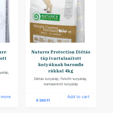
are
Natures Protection Diétás
ott
táp ivartalanított
kutyáknak baromfis
rákkal 4kg
tyatáp
,
Diétás kutyatáp
,
Felnőtt kutyatáp
,
Ivartalanított kutyatáp
 more
Add to cart
9 390
Ft