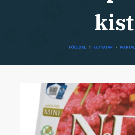
kis
FŐOLDAL
KUTYATÁP
IVARTA