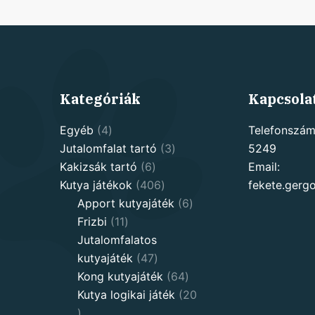
Kategóriák
Kapcsola
4
Egyéb
4
Telefonszám
products
3
Jutalomfalat tartó
3
5249
6
products
Kakizsák tartó
6
Email:
products
406
Kutya játékok
406
fekete.ger
products
6
Apport kutyajáték
6
11
products
Frizbi
11
products
Jutalomfalatos
47
kutyajáték
47
products
64
Kong kutyajáték
64
products
Kutya logikai játék
20
20