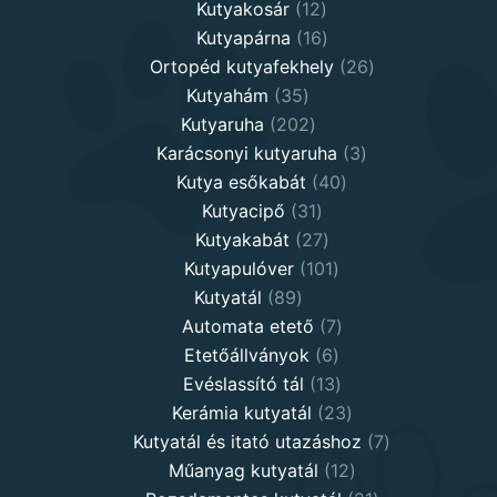
12
products
Kutyakosár
12
products
16
Kutyapárna
16
products
26
Ortopéd kutyafekhely
26
35
products
Kutyahám
35
products
202
Kutyaruha
202
products
3
Karácsonyi kutyaruha
3
40
products
Kutya esőkabát
40
31
products
Kutyacipő
31
products
27
Kutyakabát
27
products
101
Kutyapulóver
101
89
products
Kutyatál
89
products
7
Automata etető
7
6
products
Etetőállványok
6
products
13
Evéslassító tál
13
products
23
Kerámia kutyatál
23
products
7
Kutyatál és itató utazáshoz
7
12
products
Műanyag kutyatál
12