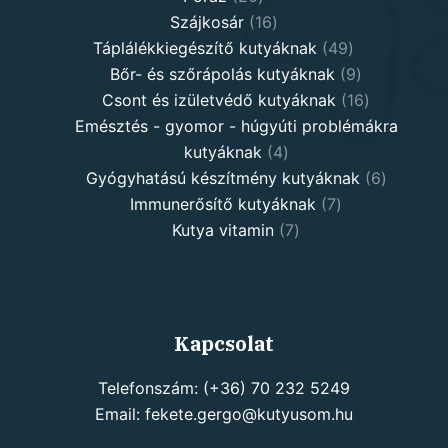
products
16
Szájkosár
16
products
49
Táplálékkiegészítő kutyáknak
49
products
9
Bőr- és szőrápolás kutyáknak
9
products
16
Csont és izületvédő kutyáknak
16
products
Emésztés - gyomor - húgyúti problémákra
4
kutyáknak
4
products
6
Gyógyhatású készítmény kutyáknak
6
7
products
Immunerősítő kutyáknak
7
7
products
Kutya vitamin
7
products
Kapcsolat
Telefonszám: (+36) 70 232 5249
Email: fekete.gergo@kutyusom.hu