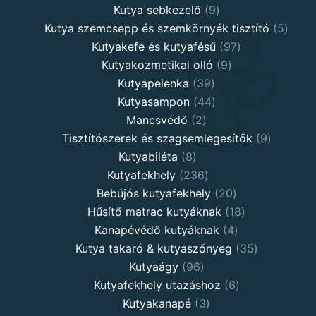
9
products
Kutya sebkezelő
9
products
5
Kutya szemcsepp és szemkörnyék tisztító
5
97
produ
Kutyakefe és kutyafésű
97
9
products
Kutyakozmetikai olló
9
39
products
Kutyapelenka
39
products
44
Kutyasampon
44
2
products
Mancsvédő
2
products
9
Tisztítószerek és szagsemlegesítők
9
8
products
Kutyabiléta
8
products
236
Kutyafekhely
236
products
20
Bebújós kutyafekhely
20
products
18
Hűsítő matrac kutyáknak
18
4
products
Kanapévédő kutyáknak
4
products
35
Kutya takaró & kutyaszőnyeg
35
96
products
Kutyaágy
96
products
6
Kutyafekhely utazáshoz
6
3
products
Kutyakanapé
3