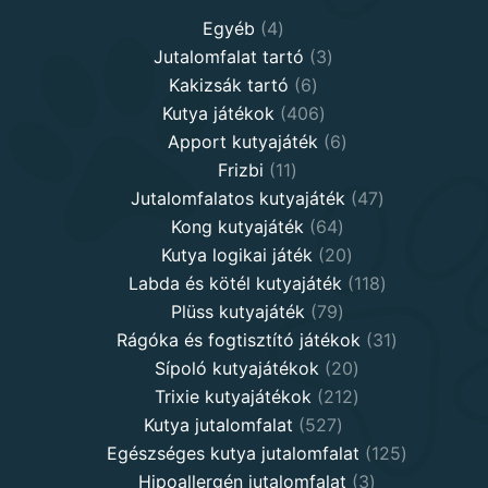
4
Egyéb
4
products
3
Jutalomfalat tartó
3
6
products
Kakizsák tartó
6
products
406
Kutya játékok
406
products
6
Apport kutyajáték
6
11
products
Frizbi
11
products
47
Jutalomfalatos kutyajáték
47
64
products
Kong kutyajáték
64
products
20
Kutya logikai játék
20
products
118
Labda és kötél kutyajáték
118
79
products
Plüss kutyajáték
79
products
31
Rágóka és fogtisztító játékok
31
20
products
Sípoló kutyajátékok
20
products
212
Trixie kutyajátékok
212
527
products
Kutya jutalomfalat
527
products
125
Egészséges kutya jutalomfalat
125
3
products
Hipoallergén jutalomfalat
3