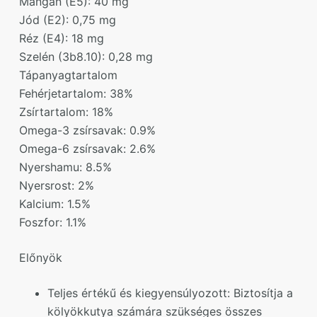
Mangán (E5): 40 mg
Jód (E2): 0,75 mg
Réz (E4): 18 mg
Szelén (3b8.10): 0,28 mg
Tápanyagtartalom
Fehérjetartalom: 38%
Zsírtartalom: 18%
Omega-3 zsírsavak: 0.9%
Omega-6 zsírsavak: 2.6%
Nyershamu: 8.5%
Nyersrost: 2%
Kalcium: 1.5%
Foszfor: 1.1%
Előnyök
Teljes értékű és kiegyensúlyozott: Biztosítja a
kölyökkutya számára szükséges összes