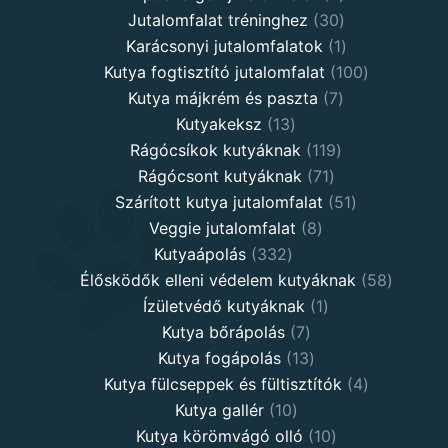
30
products
Jutalomfalat tréninghez
30
products
1
Karácsonyi jutalomfalatok
1
product
100
Kutya fogtisztító jutalomfalat
100
7
products
Kutya májkrém és paszta
7
13
products
Kutyakeksz
13
products
119
Rágócsíkok kutyáknak
119
71
products
Rágócsont kutyáknak
71
products
51
Szárított kutya jutalomfalat
51
8
products
Veggie jutalomfalat
8
332
products
Kutyaápolás
332
products
58
Élősködők elleni védelem kutyáknak
58
1
product
Ízületvédő kutyáknak
1
7
product
Kutya bőrápolás
7
products
13
Kutya fogápolás
13
products
4
Kutya fülcseppek és fültisztítók
4
10
products
Kutya gallér
10
products
10
Kutya körömvágó olló
10