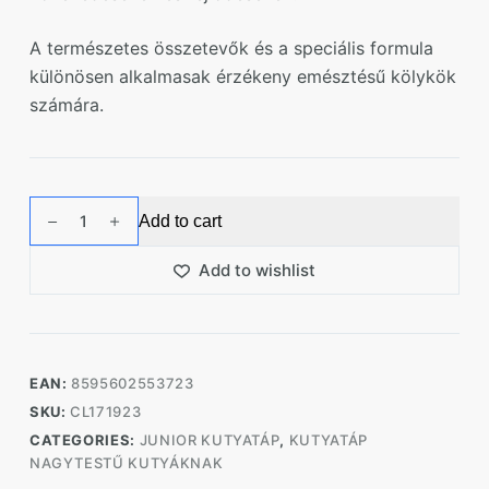
A természetes összetevők és a speciális formula
különösen alkalmasak érzékeny emésztésű kölykök
számára.
Carnilove
Add to cart
Nagytestű
kölyökkutyáknak
Add to wishlist
Lazac
-
Pulyka
4kg
EAN:
8595602553723
quantity
SKU:
CL171923
CATEGORIES:
JUNIOR KUTYATÁP
,
KUTYATÁP
NAGYTESTŰ KUTYÁKNAK