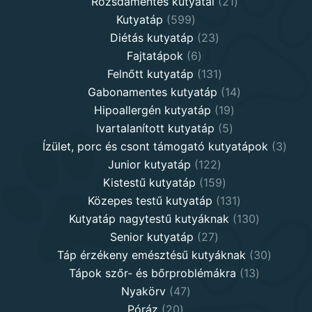
products
21
Rozsdamentes kutyatál
21
599
products
Kutyatáp
599
products
23
Diétás kutyatáp
23
6
products
Fajtatápok
6
products
131
Felnőtt kutyatáp
131
products
14
Gabonamentes kutyatáp
14
19
products
Hipoallergén kutyatáp
19
5
products
Ivartalanított kutyatáp
5
products
3
Ízület, porc és csont támogató kutyatápok
3
122
produ
Junior kutyatáp
122
products
159
Kistestű kutyatáp
159
products
131
Közepes testű kutyatáp
131
products
130
Kutyatáp nagytestű kutyáknak
130
27
products
Senior kutyatáp
27
products
30
Táp érzékeny emésztésű kutyáknak
30
13
product
Tápok szőr- és bőrproblémákra
13
47
products
Nyakörv
47
20
products
Póráz
20