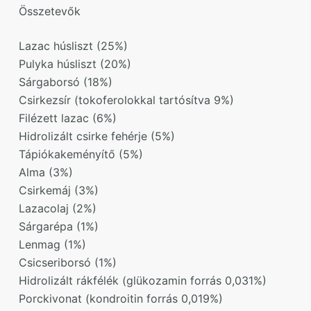
Összetevők
Lazac húsliszt (25%)
Pulyka húsliszt (20%)
Sárgaborsó (18%)
Csirkezsír (tokoferolokkal tartósítva 9%)
Filézett lazac (6%)
Hidrolizált csirke fehérje (5%)
Tápiókakeményítő (5%)
Alma (3%)
Csirkemáj (3%)
Lazacolaj (2%)
Sárgarépa (1%)
Lenmag (1%)
Csicseriborsó (1%)
Hidrolizált rákfélék (glükozamin forrás 0,031%)
Porckivonat (kondroitin forrás 0,019%)