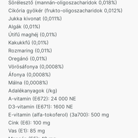
Sörélesztő (mannán-oligoszacharidok 0,018%)
Cikória gyökér (frukto-oligoszacharidok 0,012%)
Jukka kivonat (0,011%)
Algák (0,01%)
Útifű maghéj (0,01%)
Kakukkfű (0,01%)
Rozmaring (0,01%)
Oregánó (0,01%)
Vörösáfonya (0,0008%)
Áfonya (0,0008%)
Málna (0,0008%)
Adalékanyagok (/kg)
A-vitamin (E672): 24 000 NE
D3-vitamin (E671): 1600 NE
E-vitamin (alfa-tokoferol) (3a700): 500 mg
Cink (E6): 100 mg
Vas (E1): 85 mg