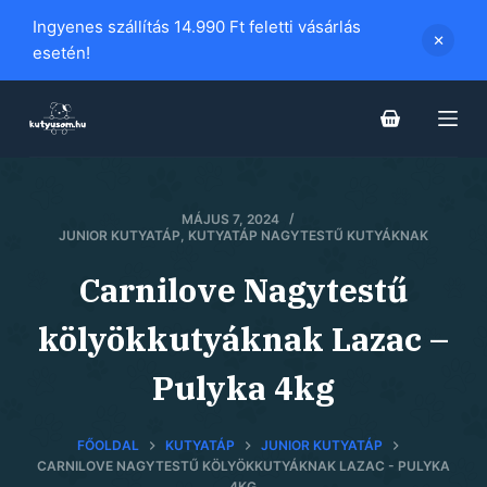
S
Ingyenes szállítás 14.990 Ft feletti vásárlás
k
esetén!
i
p
t
o
c
MÁJUS 7, 2024
o
JUNIOR KUTYATÁP
,
KUTYATÁP NAGYTESTŰ KUTYÁKNAK
n
t
Carnilove Nagytestű
e
kölyökkutyáknak Lazac –
n
t
Pulyka 4kg
FŐOLDAL
KUTYATÁP
JUNIOR KUTYATÁP
CARNILOVE NAGYTESTŰ KÖLYÖKKUTYÁKNAK LAZAC - PULYKA
4KG