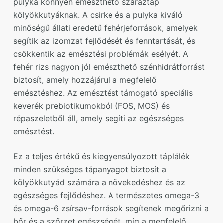
pulyka könnyen emészthető száraztáp
kölyökkutyáknak. A csirke és a pulyka kiváló
minőségű állati eredetű fehérjeforrások, amelyek
segítik az izomzat fejlődését és fenntartását, és
csökkentik az emésztési problémák esélyét. A
fehér rizs nagyon jól emészthető szénhidrátforrást
biztosít, amely hozzájárul a megfelelő
emésztéshez. Az emésztést támogató speciális
keverék prebiotikumokból (FOS, MOS) és
répaszeletből áll, amely segíti az egészséges
emésztést.
Ez a teljes értékű és kiegyensúlyozott táplálék
minden szükséges tápanyagot biztosít a
kölyökkutyád számára a növekedéshez és az
egészséges fejlődéshez. A természetes omega-3
és omega-6 zsírsav-források segítenek megőrizni a
bőr és a szőrzet egészségét, míg a megfelelő