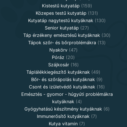
products
159
Kistestű kutyatáp
159
products
131
Közepes testű kutyatáp
131
products
130
Kutyatáp nagytestű kutyáknak
130
27
products
Senior kutyatáp
27
products
30
Táp érzékeny emésztésű kutyáknak
30
13
product
Tápok szőr- és bőrproblémákra
13
47
products
Nyakörv
47
20
products
Póráz
20
products
16
Szájkosár
16
products
49
Táplálékkiegészítő kutyáknak
49
products
9
Bőr- és szőrápolás kutyáknak
9
products
16
Csont és izületvédő kutyáknak
16
products
Emésztés - gyomor - húgyúti problémákra
4
kutyáknak
4
products
6
Gyógyhatású készítmény kutyáknak
6
7
products
Immunerősítő kutyáknak
7
7
products
Kutya vitamin
7