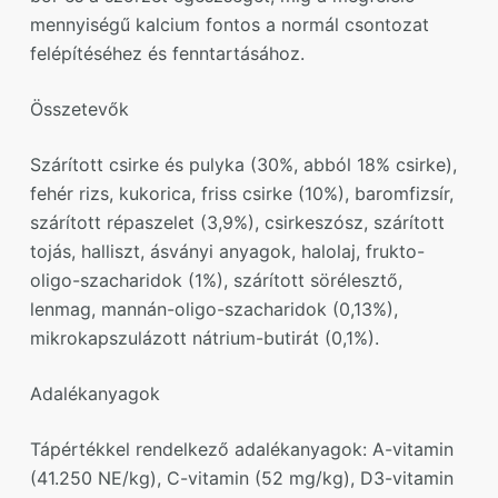
mennyiségű kalcium fontos a normál csontozat
felépítéséhez és fenntartásához.
Összetevők
Szárított csirke és pulyka (30%, abból 18% csirke),
fehér rizs, kukorica, friss csirke (10%), baromfizsír,
szárított répaszelet (3,9%), csirkeszósz, szárított
tojás, halliszt, ásványi anyagok, halolaj, frukto-
oligo-szacharidok (1%), szárított sörélesztő,
lenmag, mannán-oligo-szacharidok (0,13%),
mikrokapszulázott nátrium-butirát (0,1%).
Adalékanyagok
Tápértékkel rendelkező adalékanyagok: A-vitamin
(41.250 NE/kg), C-vitamin (52 mg/kg), D3-vitamin