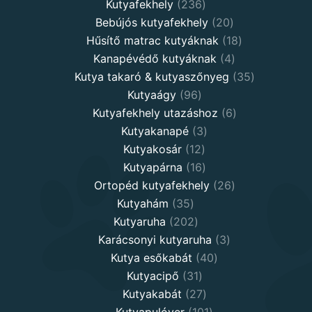
products
236
Kutyafekhely
236
products
20
Bebújós kutyafekhely
20
products
18
Hűsítő matrac kutyáknak
18
4
products
Kanapévédő kutyáknak
4
products
35
Kutya takaró & kutyaszőnyeg
35
96
products
Kutyaágy
96
products
6
Kutyafekhely utazáshoz
6
3
products
Kutyakanapé
3
12
products
Kutyakosár
12
products
16
Kutyapárna
16
products
26
Ortopéd kutyafekhely
26
35
products
Kutyahám
35
products
202
Kutyaruha
202
products
3
Karácsonyi kutyaruha
3
40
products
Kutya esőkabát
40
31
products
Kutyacipő
31
products
27
Kutyakabát
27
products
101