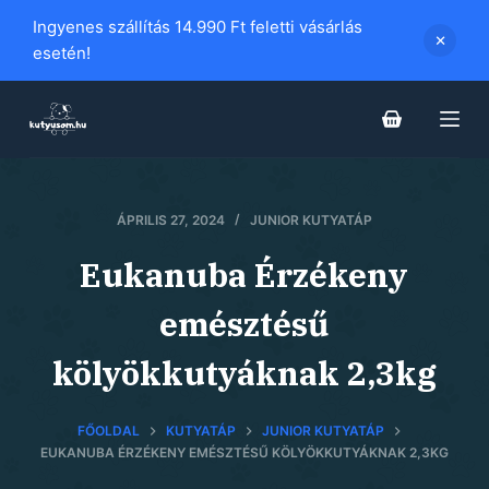
S
Ingyenes szállítás 14.990 Ft feletti vásárlás
k
esetén!
i
p
t
o
c
ÁPRILIS 27, 2024
JUNIOR KUTYATÁP
o
n
Eukanuba Érzékeny
t
e
emésztésű
n
kölyökkutyáknak 2,3kg
t
FŐOLDAL
KUTYATÁP
JUNIOR KUTYATÁP
EUKANUBA ÉRZÉKENY EMÉSZTÉSŰ KÖLYÖKKUTYÁKNAK 2,3KG