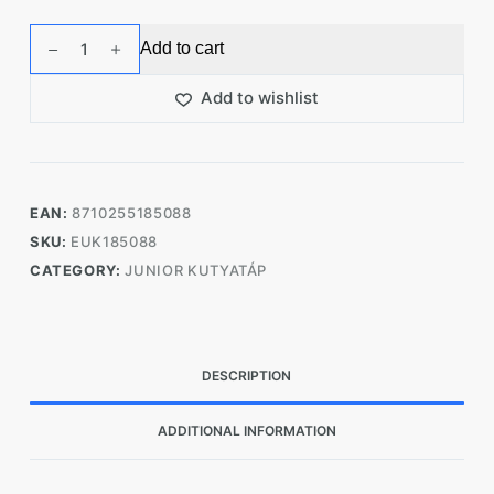
Eukanuba
Add to cart
Érzékeny
emésztésű
Add to wishlist
kölyökkutyáknak
2,3kg
quantity
EAN:
8710255185088
SKU:
EUK185088
CATEGORY:
JUNIOR KUTYATÁP
DESCRIPTION
ADDITIONAL INFORMATION