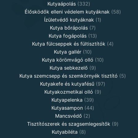
332
products
Kutyaápolás
332
products
58
Élősködők elleni védelem kutyáknak
58
1
product
Ízületvédő kutyáknak
1
7
product
Kutya bőrápolás
7
products
13
Kutya fogápolás
13
products
4
Kutya fülcseppek és fültisztítók
4
10
products
Kutya gallér
10
products
10
Kutya körömvágó olló
10
9
products
Kutya sebkezelő
9
products
5
Kutya szemcsepp és szemkörnyék tisztító
5
97
produ
Kutyakefe és kutyafésű
97
9
products
Kutyakozmetikai olló
9
39
products
Kutyapelenka
39
products
44
Kutyasampon
44
2
products
Mancsvédő
2
products
9
Tisztítószerek és szagsemlegesítők
9
8
products
Kutyabiléta
8