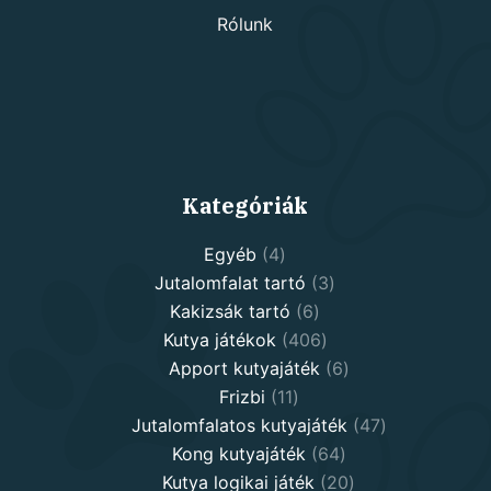
Rólunk
Kategóriák
4
Egyéb
4
products
3
Jutalomfalat tartó
3
6
products
Kakizsák tartó
6
products
406
Kutya játékok
406
products
6
Apport kutyajáték
6
11
products
Frizbi
11
products
47
Jutalomfalatos kutyajáték
47
64
products
Kong kutyajáték
64
products
20
Kutya logikai játék
20