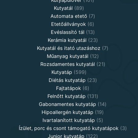
Kutyapulóver
101
89
products
Kutyatál
89
products
7
Automata etető
7
6
products
Etetőállványok
6
products
13
Evéslassító tál
13
products
23
Kerámia kutyatál
23
products
7
Kutyatál és itató utazáshoz
7
12
products
Műanyag kutyatál
12
products
21
Rozsdamentes kutyatál
21
599
products
Kutyatáp
599
products
23
Diétás kutyatáp
23
6
products
Fajtatápok
6
products
131
Felnőtt kutyatáp
131
products
14
Gabonamentes kutyatáp
14
19
products
Hipoallergén kutyatáp
19
5
products
Ivartalanított kutyatáp
5
products
3
Ízület, porc és csont támogató kutyatápok
3
122
produ
Junior kutyatáp
122