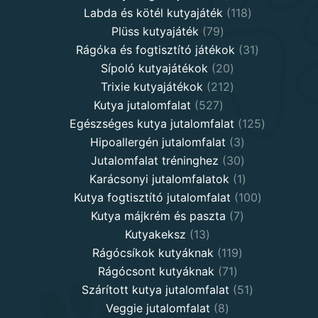
products
118
Labda és kötél kutyajáték
118
79
products
Plüss kutyajáték
79
products
31
Rágóka és fogtisztító játékok
31
20
products
Sípoló kutyajátékok
20
products
212
Trixie kutyajátékok
212
527
products
Kutya jutalomfalat
527
products
125
Egészséges kutya jutalomfalat
125
3
products
Hipoallergén jutalomfalat
3
30
products
Jutalomfalat tréninghez
30
products
1
Karácsonyi jutalomfalatok
1
product
100
Kutya fogtisztító jutalomfalat
100
7
products
Kutya májkrém és paszta
7
13
products
Kutyakeksz
13
products
119
Rágócsíkok kutyáknak
119
71
products
Rágócsont kutyáknak
71
products
51
Szárított kutya jutalomfalat
51
8
products
Veggie jutalomfalat
8