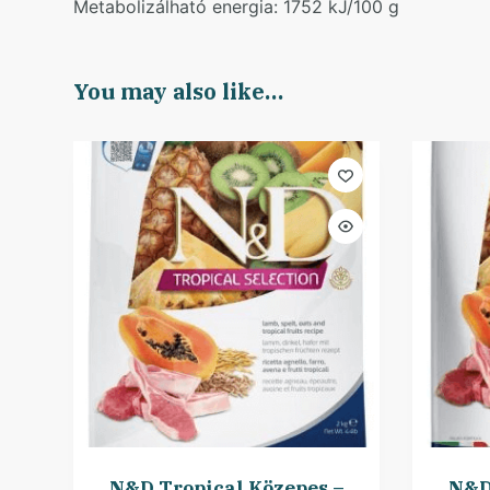
Metabolizálható energia: 1752 kJ/100 g
You may also like…
N&D Tropical Közepes –
N&D