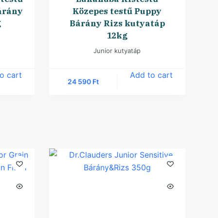
árány
Közepes testű Puppy
g
Bárány Rizs kutyatáp
12kg
Junior kutyatáp
o cart
Add to cart
24 590
Ft