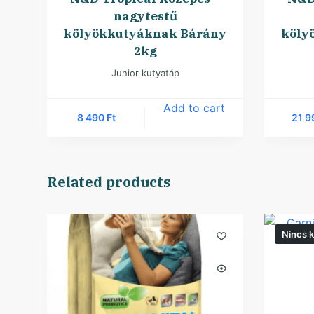
nagytestű
kölyökkutyáknak Bárány
köly
2kg
Junior kutyatáp
Add to cart
8 490
Ft
21 
Related products
Nincs k