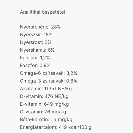
Analitikai összetétel
Nyersfehérje: 28%
Nyerszsír: 18%
Nyersrost: 2%
Nyershamu: 6%
Kalcium: 1,2%
Foszfor: 0,9%
Omega-6 zsírsavak: 3,2%
Omega-3 zsírsavak: 0,8%
A-vitamin: 11351 NE/kg
D-vitamin: 476 NE/kg
E-vitamin: 649 mg/kg
C-vitamin: 76 mg/kg
Béta-karotin: 1,6 mg/kg
Energiatartalom: 419 kcal/100 g