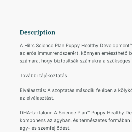
Description
A Hill’s Science Plan Puppy Healthy Development™
az erős immunrendszerért, könnyen emészthető bárá
számára, hogy biztosítsák számukra a szükséges 
További tájékoztatás
Elválasztás: A szoptatás második felében a kölykö
az elválasztást.
DHA-tartalom: A Science Plan™ Puppy Healthy De
komponens az agyban, és természetes formában az 
agy- és szemfejlődést.