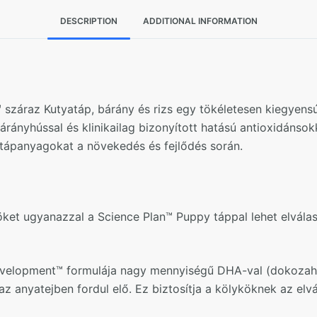
DESCRIPTION
ADDITIONAL INFORMATION
 száraz Kutyatáp, bárány és rizs egy tökéletesen kiegyens
nyhússal és klinikailag bizonyított hatású antioxidánsokk
tápanyagokat a növekedés és fejlődés során.
ket ugyanazzal a Science Plan™ Puppy táppal lehet elválasz
velopment™ formulája nagy mennyiségű DHA-val (dokozahe
anyatejben fordul elő. Ez biztosítja a kölyköknek az elvál