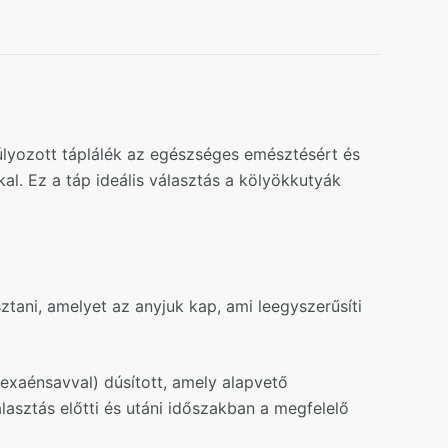
úlyozott táplálék az egészséges emésztésért és
al. Ez a táp ideális választás a kölyökkutyák
tani, amelyet az anyjuk kap, ami leegyszerűsíti
xaénsavval) dúsított, amely alapvető
asztás előtti és utáni időszakban a megfelelő