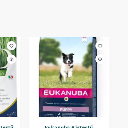
testű
Eukanuba Kistestű