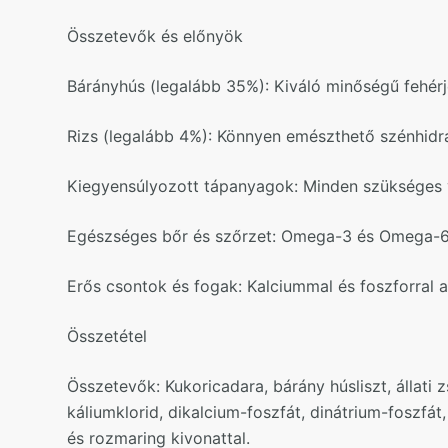
Összetevők és előnyök
Bárányhús (legalább 35%): Kiváló minőségű fehérje
Rizs (legalább 4%): Könnyen emészthető szénhidrá
Kiegyensúlyozott tápanyagok: Minden szükséges v
Egészséges bőr és szőrzet: Omega-3 és Omega-6 
Erős csontok és fogak: Kalciummal és foszforral 
Összetétel
Összetevők: Kukoricadara, bárány húsliszt, állati z
káliumklorid, dikalcium-foszfát, dinátrium-foszfát
és rozmaring kivonattal.