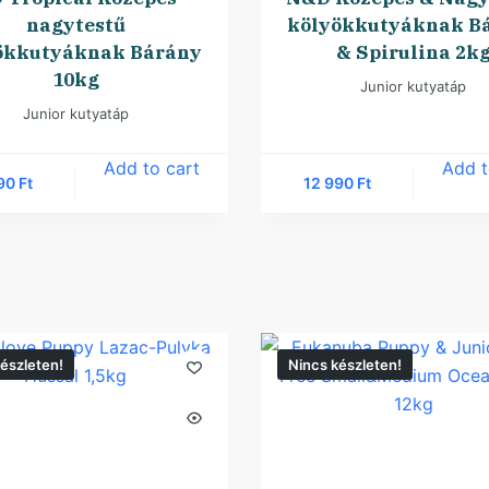
nagytestű
kölyökkutyáknak B
ökkutyáknak Bárány
& Spirulina 2k
10kg
Junior kutyatáp
Junior kutyatáp
Add to cart
Add t
990
Ft
12 990
Ft
észleten!
Nincs készleten!