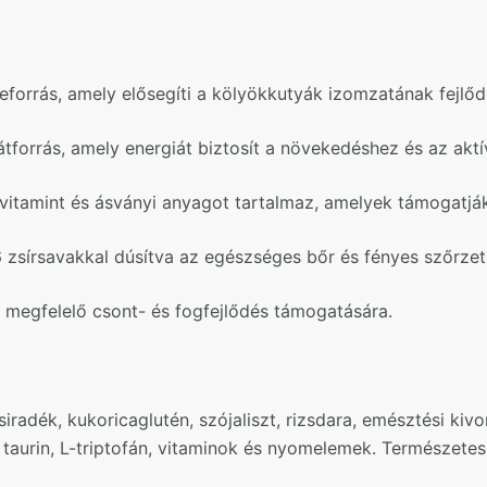
forrás, amely elősegíti a kölyökkutyák izomzatának fejlőd
tforrás, amely energiát biztosít a növekedéshez és az akt
itamint és ásványi anyagot tartalmaz, amelyek támogatják
zsírsavakkal dúsítva az egészséges bőr és fényes szőrzet
a megfelelő csont- és fogfejlődés támogatására.
siradék, kukoricaglutén, szójaliszt, rizsdara, emésztési kivo
, taurin, L-triptofán, vitaminok és nyomelemek. Természetes