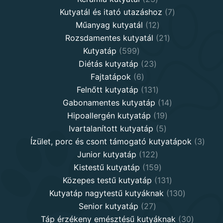
products
7
Kutyatál és itató utazáshoz
7
12
products
Műanyag kutyatál
12
products
21
Rozsdamentes kutyatál
21
599
products
Kutyatáp
599
products
23
Diétás kutyatáp
23
6
products
Fajtatápok
6
products
131
Felnőtt kutyatáp
131
products
14
Gabonamentes kutyatáp
14
19
products
Hipoallergén kutyatáp
19
5
products
Ivartalanított kutyatáp
5
products
3
Ízület, porc és csont támogató kutyatápok
3
122
produ
Junior kutyatáp
122
products
159
Kistestű kutyatáp
159
products
131
Közepes testű kutyatáp
131
products
130
Kutyatáp nagytestű kutyáknak
130
27
products
Senior kutyatáp
27
products
30
Táp érzékeny emésztésű kutyáknak
30