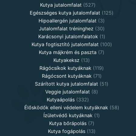
527
products
Kutya jutalomfalat
527
products
125
Egészséges kutya jutalomfalat
125
3
products
Hipoallergén jutalomfalat
3
30
products
Jutalomfalat tréninghez
30
products
1
Karácsonyi jutalomfalatok
1
product
100
Kutya fogtisztító jutalomfalat
100
7
products
Kutya májkrém és paszta
7
13
products
Kutyakeksz
13
products
119
Rágócsíkok kutyáknak
119
71
products
Rágócsont kutyáknak
71
products
51
Szárított kutya jutalomfalat
51
8
products
Veggie jutalomfalat
8
332
products
Kutyaápolás
332
products
58
Élősködők elleni védelem kutyáknak
58
1
product
Ízületvédő kutyáknak
1
7
product
Kutya bőrápolás
7
products
13
Kutya fogápolás
13