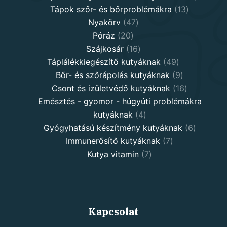
13
product
Tápok szőr- és bőrproblémákra
13
47
products
Nyakörv
47
20
products
Póráz
20
products
16
Szájkosár
16
products
49
Táplálékkiegészítő kutyáknak
49
products
9
Bőr- és szőrápolás kutyáknak
9
products
16
Csont és izületvédő kutyáknak
16
products
Emésztés - gyomor - húgyúti problémákra
4
kutyáknak
4
products
6
Gyógyhatású készítmény kutyáknak
6
7
products
Immunerősítő kutyáknak
7
7
products
Kutya vitamin
7
products
Kapcsolat