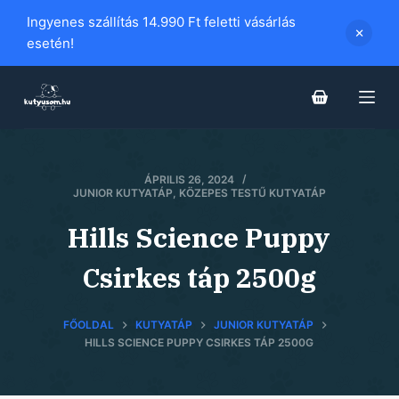
S
Ingyenes szállítás 14.990 Ft feletti vásárlás
k
esetén!
i
p
t
o
c
ÁPRILIS 26, 2024
o
JUNIOR KUTYATÁP
,
KÖZEPES TESTŰ KUTYATÁP
n
t
Hills Science Puppy
e
Csirkes táp 2500g
n
t
FŐOLDAL
KUTYATÁP
JUNIOR KUTYATÁP
HILLS SCIENCE PUPPY CSIRKES TÁP 2500G