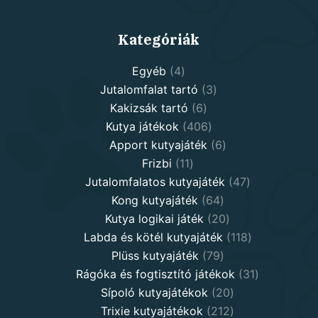
Kategóriák
4
Egyéb
4
products
3
Jutalomfalat tartó
3
6
products
Kakizsák tartó
6
products
406
Kutya játékok
406
products
6
Apport kutyajáték
6
11
products
Frizbi
11
products
47
Jutalomfalatos kutyajáték
47
64
products
Kong kutyajáték
64
products
20
Kutya logikai játék
20
products
118
Labda és kötél kutyajáték
118
79
products
Plüss kutyajáték
79
products
31
Rágóka és fogtisztító játékok
31
20
products
Sípoló kutyajátékok
20
products
212
Trixie kutyajátékok
212