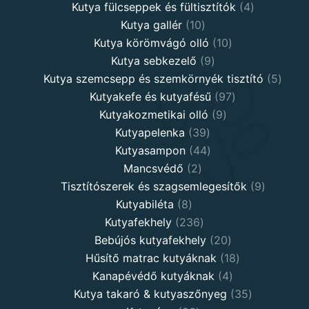
products
4
Kutya fülcseppek és fültisztítók
4
10
products
Kutya gallér
10
products
10
Kutya körömvágó olló
10
9
products
Kutya sebkezelő
9
products
5
Kutya szemcsepp és szemkörnyék tisztító
5
97
produ
Kutyakefe és kutyafésű
97
9
products
Kutyakozmetikai olló
9
39
products
Kutyapelenka
39
products
44
Kutyasampon
44
2
products
Mancsvédő
2
products
9
Tisztítószerek és szagsemlegesítők
9
8
products
Kutyabiléta
8
products
236
Kutyafekhely
236
products
20
Bebújós kutyafekhely
20
products
18
Hűsítő matrac kutyáknak
18
4
products
Kanapévédő kutyáknak
4
products
35
Kutya takaró & kutyaszőnyeg
35