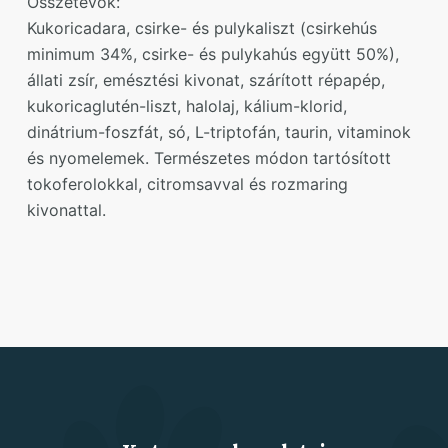
Összetevők:
Kukoricadara, csirke- és pulykaliszt (csirkehús
minimum 34%, csirke- és pulykahús együtt 50%),
állati zsír, emésztési kivonat, szárított répapép,
kukoricaglutén-liszt, halolaj, kálium-klorid,
dinátrium-foszfát, só, L-triptofán, taurin, vitaminok
és nyomelemek. Természetes módon tartósított
tokoferolokkal, citromsavval és rozmaring
kivonattal.