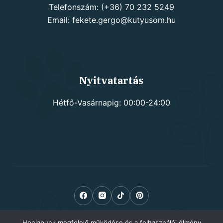
Telefonszám: (+36) 70 232 5249
Email: fekete.gergo@kutyusom.hu
Nyitvatartás
Hétfő-Vasárnapig: 00:00-24:00
Honlapunk megfelelő működése és a felhasználói élmény