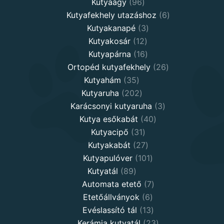
96
products
Kutyaágy
96
products
6
Kutyafekhely utazáshoz
6
3
products
Kutyakanapé
3
12
products
Kutyakosár
12
products
16
Kutyapárna
16
products
26
Ortopéd kutyafekhely
26
35
products
Kutyahám
35
products
202
Kutyaruha
202
products
3
Karácsonyi kutyaruha
3
40
products
Kutya esőkabát
40
31
products
Kutyacipő
31
products
27
Kutyakabát
27
products
101
Kutyapulóver
101
89
products
Kutyatál
89
products
7
Automata etető
7
6
products
Etetőállványok
6
products
13
Evéslassító tál
13
products
23
Kerámia kutyatál
23