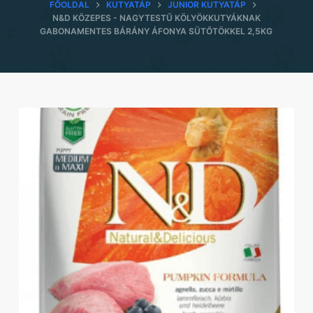
FŐOLDAL
KUTYATÁP
JUNIOR KUTYATÁP
N&D KÖZEPES - NAGYTESTŰ KÖLYÖKKUTYÁKNAK
GABONAMENTES BÁRÁNY ÁFONYA SÜTŐTÖKKEL 2,5KG