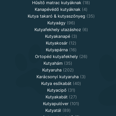
products
18
Hűsítő matrac kutyáknak
18
4
products
Kanapévédő kutyáknak
4
products
35
Kutya takaró & kutyaszőnyeg
35
96
products
Kutyaágy
96
products
6
Kutyafekhely utazáshoz
6
3
products
Kutyakanapé
3
12
products
Kutyakosár
12
products
16
Kutyapárna
16
products
26
Ortopéd kutyafekhely
26
35
products
Kutyahám
35
products
202
Kutyaruha
202
products
3
Karácsonyi kutyaruha
3
40
products
Kutya esőkabát
40
31
products
Kutyacipő
31
products
27
Kutyakabát
27
products
101
Kutyapulóver
101
89
products
Kutyatál
89