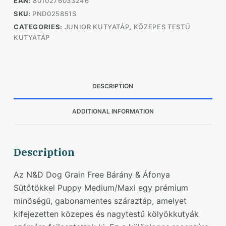
EAN:
8010276033246
Áfonya
SKU:
PND025851S
Sütőtökkel
CATEGORIES:
JUNIOR KUTYATÁP
,
KÖZEPES TESTŰ
2,5kg
KUTYATÁP
quantity
DESCRIPTION
ADDITIONAL INFORMATION
Description
Az N&D Dog Grain Free Bárány & Áfonya
Sütőtökkel Puppy Medium/Maxi egy prémium
minőségű, gabonamentes száraztáp, amelyet
kifejezetten közepes és nagytestű kölyökkutyák