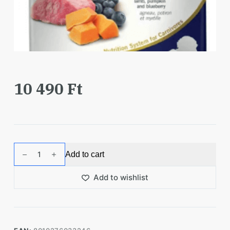
10 490
Ft
N&D
Add to cart
Közepes
-
Add to wishlist
Nagytestű
kölyökkutyáknak
Gabonamentes
Bárány