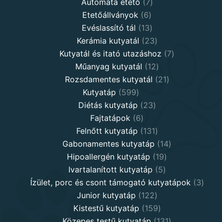
products
7
Automata etető
7
6
products
Etetőállványok
6
products
13
Evéslassító tál
13
products
23
Kerámia kutyatál
23
products
7
Kutyatál és itató utazáshoz
7
12
products
Műanyag kutyatál
12
products
21
Rozsdamentes kutyatál
21
599
products
Kutyatáp
599
products
23
Diétás kutyatáp
23
6
products
Fajtatápok
6
products
131
Felnőtt kutyatáp
131
products
14
Gabonamentes kutyatáp
14
19
products
Hipoallergén kutyatáp
19
5
products
Ivartalanított kutyatáp
5
products
3
Ízület, porc és csont támogató kutyatápok
3
122
produ
Junior kutyatáp
122
products
159
Kistestű kutyatáp
159
products
131
Közepes testű kutyatáp
131