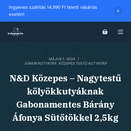
S
Ingyenes szállítás 14.990 Ft feletti vásárlás
k
esetén!
i
p
t
o
c
MÁJUS 1, 2024
o
JUNIOR KUTYATÁP
,
KÖZEPES TESTŰ KUTYATÁP
n
t
N&D Közepes – Nagytestű
e
kölyökkutyáknak
n
t
Gabonamentes Bárány
Áfonya Sütőtökkel 2,5kg