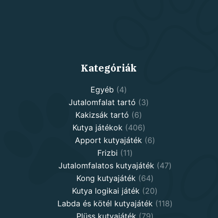
Kategóriák
4
Egyéb
4
products
3
Jutalomfalat tartó
3
6
products
Kakizsák tartó
6
products
406
Kutya játékok
406
products
6
Apport kutyajáték
6
11
products
Frizbi
11
products
47
Jutalomfalatos kutyajáték
47
64
products
Kong kutyajáték
64
products
20
Kutya logikai játék
20
products
118
Labda és kötél kutyajáték
118
79
products
Plüss kutyajáték
79