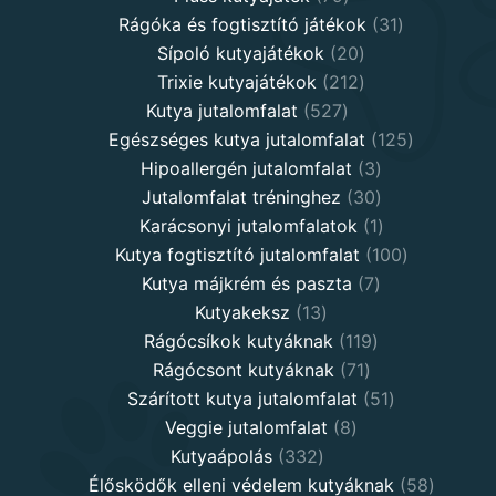
products
31
Rágóka és fogtisztító játékok
31
20
products
Sípoló kutyajátékok
20
products
212
Trixie kutyajátékok
212
527
products
Kutya jutalomfalat
527
products
125
Egészséges kutya jutalomfalat
125
3
products
Hipoallergén jutalomfalat
3
30
products
Jutalomfalat tréninghez
30
products
1
Karácsonyi jutalomfalatok
1
product
100
Kutya fogtisztító jutalomfalat
100
7
products
Kutya májkrém és paszta
7
13
products
Kutyakeksz
13
products
119
Rágócsíkok kutyáknak
119
71
products
Rágócsont kutyáknak
71
products
51
Szárított kutya jutalomfalat
51
8
products
Veggie jutalomfalat
8
332
products
Kutyaápolás
332
products
58
Élősködők elleni védelem kutyáknak
58