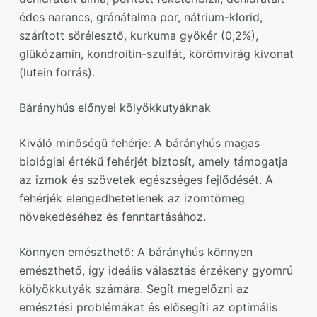
édes narancs, gránátalma por, nátrium-klorid,
szárított sörélesztő, kurkuma gyökér (0,2%),
glükózamin, kondroitin-szulfát, körömvirág kivonat
(lutein forrás).
Bárányhús előnyei kölyökkutyáknak
Kiváló minőségű fehérje: A bárányhús magas
biológiai értékű fehérjét biztosít, amely támogatja
az izmok és szövetek egészséges fejlődését. A
fehérjék elengedhetetlenek az izomtömeg
növekedéséhez és fenntartásához.
Könnyen emészthető: A bárányhús könnyen
emészthető, így ideális választás érzékeny gyomrú
kölyökkutyák számára. Segít megelőzni az
emésztési problémákat és elősegíti az optimális