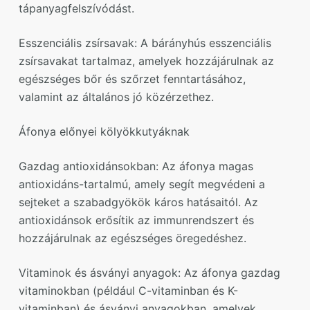
tápanyagfelszívódást.
Esszenciális zsírsavak: A bárányhús esszenciális
zsírsavakat tartalmaz, amelyek hozzájárulnak az
egészséges bőr és szőrzet fenntartásához,
valamint az általános jó közérzethez.
Áfonya előnyei kölyökkutyáknak
Gazdag antioxidánsokban: Az áfonya magas
antioxidáns-tartalmú, amely segít megvédeni a
sejteket a szabadgyökök káros hatásaitól. Az
antioxidánsok erősítik az immunrendszert és
hozzájárulnak az egészséges öregedéshez.
Vitaminok és ásványi anyagok: Az áfonya gazdag
vitaminokban (például C-vitaminban és K-
vitaminban) és ásványi anyagokban, amelyek