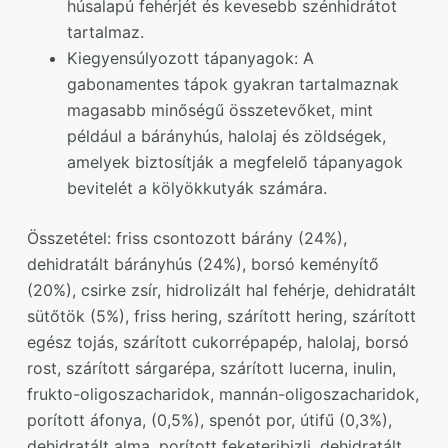
húsalapú fehérjét és kevesebb szénhidrátot
tartalmaz.
Kiegyensúlyozott tápanyagok: A
gabonamentes tápok gyakran tartalmaznak
magasabb minőségű összetevőket, mint
például a bárányhús, halolaj és zöldségek,
amelyek biztosítják a megfelelő tápanyagok
bevitelét a kölyökkutyák számára.
Összetétel: friss csontozott bárány (24%),
dehidratált bárányhús (24%), borsó keményítő
(20%), csirke zsír, hidrolizált hal fehérje, dehidratált
sütőtök (5%), friss hering, szárított hering, szárított
egész tojás, szárított cukorrépapép, halolaj, borsó
rost, szárított sárgarépa, szárított lucerna, inulin,
frukto-oligoszacharidok, mannán-oligoszacharidok,
porított áfonya, (0,5%), spenót por, útifű (0,3%),
dehidratált alma, porított feketeribizli, dehidratált