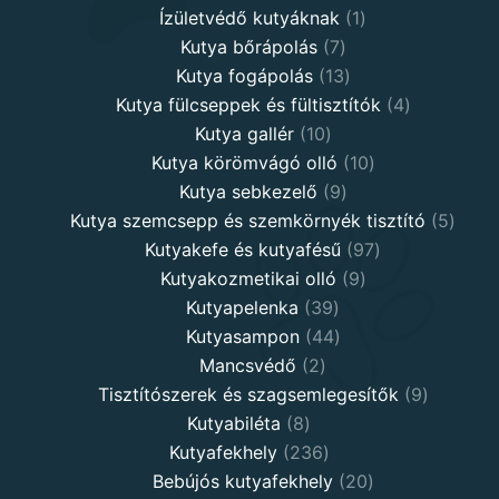
1
product
Ízületvédő kutyáknak
1
7
product
Kutya bőrápolás
7
products
13
Kutya fogápolás
13
products
4
Kutya fülcseppek és fültisztítók
4
10
products
Kutya gallér
10
products
10
Kutya körömvágó olló
10
9
products
Kutya sebkezelő
9
products
5
Kutya szemcsepp és szemkörnyék tisztító
5
97
produ
Kutyakefe és kutyafésű
97
9
products
Kutyakozmetikai olló
9
39
products
Kutyapelenka
39
products
44
Kutyasampon
44
2
products
Mancsvédő
2
products
9
Tisztítószerek és szagsemlegesítők
9
8
products
Kutyabiléta
8
products
236
Kutyafekhely
236
products
20
Bebújós kutyafekhely
20