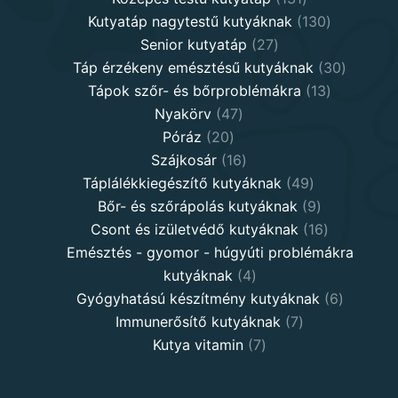
products
130
Kutyatáp nagytestű kutyáknak
130
27
products
Senior kutyatáp
27
products
30
Táp érzékeny emésztésű kutyáknak
30
13
product
Tápok szőr- és bőrproblémákra
13
47
products
Nyakörv
47
20
products
Póráz
20
products
16
Szájkosár
16
products
49
Táplálékkiegészítő kutyáknak
49
products
9
Bőr- és szőrápolás kutyáknak
9
products
16
Csont és izületvédő kutyáknak
16
products
Emésztés - gyomor - húgyúti problémákra
4
kutyáknak
4
products
6
Gyógyhatású készítmény kutyáknak
6
7
products
Immunerősítő kutyáknak
7
7
products
Kutya vitamin
7
products