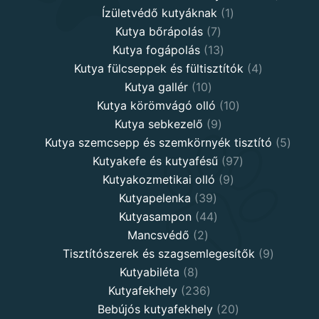
1
product
Ízületvédő kutyáknak
1
7
product
Kutya bőrápolás
7
products
13
Kutya fogápolás
13
products
4
Kutya fülcseppek és fültisztítók
4
10
products
Kutya gallér
10
products
10
Kutya körömvágó olló
10
9
products
Kutya sebkezelő
9
products
5
Kutya szemcsepp és szemkörnyék tisztító
5
97
produ
Kutyakefe és kutyafésű
97
9
products
Kutyakozmetikai olló
9
39
products
Kutyapelenka
39
products
44
Kutyasampon
44
2
products
Mancsvédő
2
products
9
Tisztítószerek és szagsemlegesítők
9
8
products
Kutyabiléta
8
products
236
Kutyafekhely
236
products
20
Bebújós kutyafekhely
20