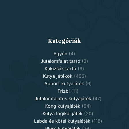
Kategóriák
4
Egyéb
4
products
3
Jutalomfalat tartó
3
6
products
Kakizsák tartó
6
products
406
Kutya játékok
406
products
6
Apport kutyajáték
6
11
products
Frizbi
11
products
47
Jutalomfalatos kutyajáték
47
64
products
Kong kutyajáték
64
products
20
Kutya logikai játék
20
products
118
Labda és kötél kutyajáték
118
79
products
Plüss kutyajáték
79