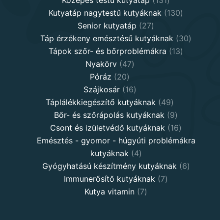
Közepes testű kutyatáp
131
products
130
Kutyatáp nagytestű kutyáknak
130
27
products
Senior kutyatáp
27
products
30
Táp érzékeny emésztésű kutyáknak
30
13
product
Tápok szőr- és bőrproblémákra
13
47
products
Nyakörv
47
20
products
Póráz
20
products
16
Szájkosár
16
products
49
Táplálékkiegészítő kutyáknak
49
products
9
Bőr- és szőrápolás kutyáknak
9
products
16
Csont és izületvédő kutyáknak
16
products
Emésztés - gyomor - húgyúti problémákra
4
kutyáknak
4
products
6
Gyógyhatású készítmény kutyáknak
6
7
products
Immunerősítő kutyáknak
7
7
products
Kutya vitamin
7
products