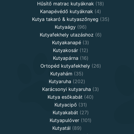
products
18
Hűsítő matrac kutyáknak
18
4
products
Kanapévédő kutyáknak
4
products
35
Kutya takaró & kutyaszőnyeg
35
96
products
Kutyaágy
96
products
6
Kutyafekhely utazáshoz
6
3
products
Kutyakanapé
3
12
products
Kutyakosár
12
products
16
Kutyapárna
16
products
26
Ortopéd kutyafekhely
26
35
products
Kutyahám
35
products
202
Kutyaruha
202
products
3
Karácsonyi kutyaruha
3
40
products
Kutya esőkabát
40
31
products
Kutyacipő
31
products
27
Kutyakabát
27
products
101
Kutyapulóver
101
89
products
Kutyatál
89