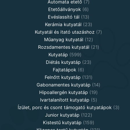
products
7
Automata etető
7
6
products
Etetőállványok
6
products
13
Evéslassító tál
13
products
23
Kerámia kutyatál
23
products
7
Kutyatál és itató utazáshoz
7
12
products
Műanyag kutyatál
12
products
21
Rozsdamentes kutyatál
21
599
products
Kutyatáp
599
products
23
Diétás kutyatáp
23
6
products
Fajtatápok
6
products
131
Felnőtt kutyatáp
131
products
14
Gabonamentes kutyatáp
14
19
products
Hipoallergén kutyatáp
19
5
products
Ivartalanított kutyatáp
5
products
3
Ízület, porc és csont támogató kutyatápok
3
122
produ
Junior kutyatáp
122
products
159
Kistestű kutyatáp
159
products
131