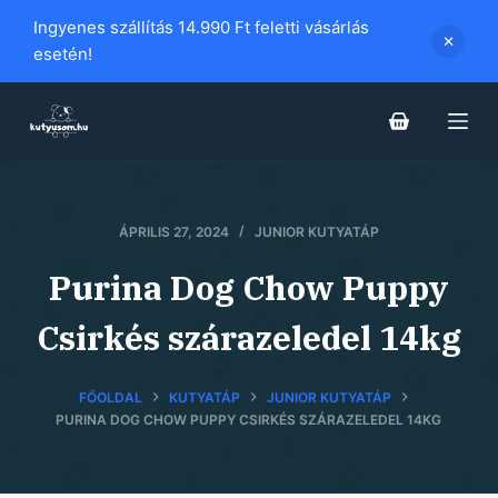
S
Ingyenes szállítás 14.990 Ft feletti vásárlás
k
esetén!
i
p
t
o
c
o
ÁPRILIS 27, 2024
JUNIOR KUTYATÁP
n
Purina Dog Chow Puppy
t
e
Csirkés szárazeledel 14kg
n
t
FŐOLDAL
KUTYATÁP
JUNIOR KUTYATÁP
PURINA DOG CHOW PUPPY CSIRKÉS SZÁRAZELEDEL 14KG