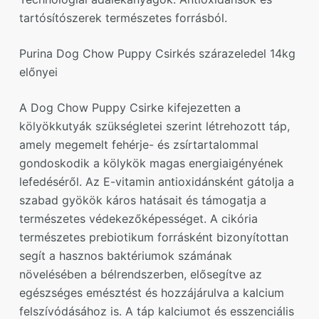
tartósítószerek természetes forrásból.
Purina Dog Chow Puppy Csirkés szárazeledel 14kg
előnyei
A Dog Chow Puppy Csirke kifejezetten a
kölyökkutyák szükségletei szerint létrehozott táp,
amely megemelt fehérje- és zsírtartalommal
gondoskodik a kölykök magas energiaigényének
lefedéséről. Az E-vitamin antioxidánsként gátolja a
szabad gyökök káros hatásait és támogatja a
természetes védekezőképességet. A cikória
természetes prebiotikum forrásként bizonyítottan
segít a hasznos baktériumok számának
növelésében a bélrendszerben, elősegítve az
egészséges emésztést és hozzájárulva a kalcium
felszívódásához is. A táp kalciumot és esszenciális