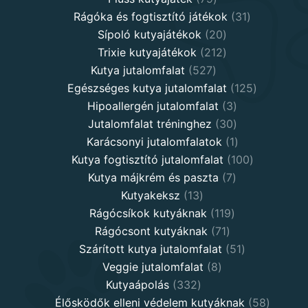
products
31
Rágóka és fogtisztító játékok
31
20
products
Sípoló kutyajátékok
20
products
212
Trixie kutyajátékok
212
527
products
Kutya jutalomfalat
527
products
125
Egészséges kutya jutalomfalat
125
3
products
Hipoallergén jutalomfalat
3
30
products
Jutalomfalat tréninghez
30
products
1
Karácsonyi jutalomfalatok
1
product
100
Kutya fogtisztító jutalomfalat
100
7
products
Kutya májkrém és paszta
7
13
products
Kutyakeksz
13
products
119
Rágócsíkok kutyáknak
119
71
products
Rágócsont kutyáknak
71
products
51
Szárított kutya jutalomfalat
51
8
products
Veggie jutalomfalat
8
332
products
Kutyaápolás
332
products
58
Élősködők elleni védelem kutyáknak
58