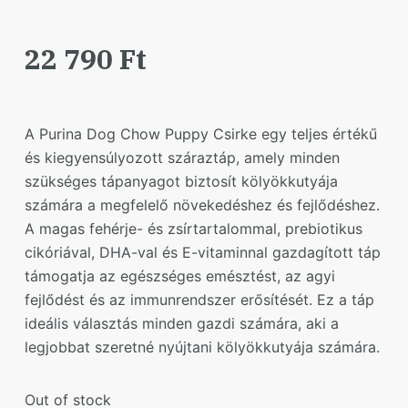
22 790
Ft
A Purina Dog Chow Puppy Csirke egy teljes értékű
és kiegyensúlyozott száraztáp, amely minden
szükséges tápanyagot biztosít kölyökkutyája
számára a megfelelő növekedéshez és fejlődéshez.
A magas fehérje- és zsírtartalommal, prebiotikus
cikóriával, DHA-val és E-vitaminnal gazdagított táp
támogatja az egészséges emésztést, az agyi
fejlődést és az immunrendszer erősítését. Ez a táp
ideális választás minden gazdi számára, aki a
legjobbat szeretné nyújtani kölyökkutyája számára.
Out of stock