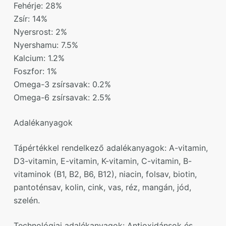
Fehérje: 28%
Zsír: 14%
Nyersrost: 2%
Nyershamu: 7.5%
Kalcium: 1.2%
Foszfor: 1%
Omega-3 zsírsavak: 0.2%
Omega-6 zsírsavak: 2.5%
Adalékanyagok
Tápértékkel rendelkező adalékanyagok: A-vitamin,
D3-vitamin, E-vitamin, K-vitamin, C-vitamin, B-
vitaminok (B1, B2, B6, B12), niacin, folsav, biotin,
pantoténsav, kolin, cink, vas, réz, mangán, jód,
szelén.
Technológiai adalékanyagok: Antioxidánsok és