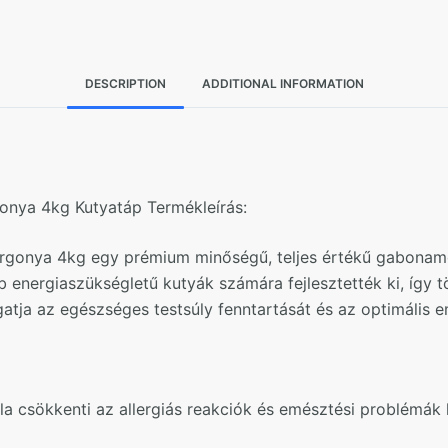
4kg
quantity
DESCRIPTION
ADDITIONAL INFORMATION
gonya 4kg Kutyatáp Termékleírás:
urgonya 4kg egy prémium minőségű, teljes értékű gaboname
b energiaszükségletű kutyák számára fejlesztették ki, így t
atja az egészséges testsúly fenntartását és az optimális e
csökkenti az allergiás reakciók és emésztési problémák k