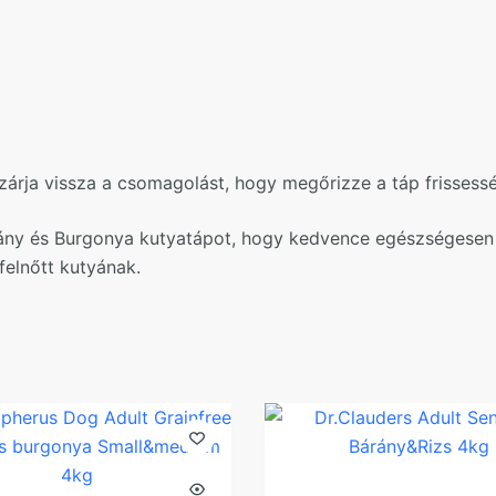
zárja vissza a csomagolást, hogy megőrizze a táp frissességé
rány és Burgonya kutyatápot, hogy kedvence egészségesen é
elnőtt kutyának.