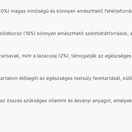
(20%) magas minőségű és könnyen emészthető fehérjeforrás
öldborsó (18%) könnyen emészthető szénhidrátforrások, am
írsavak, mint a lazacolaj (2%), támogatják az egészséges b
artalom elősegíti az egészséges testsúly fenntartását, kül
 az összes szükséges vitamint és ásványi anyagot, amelyek