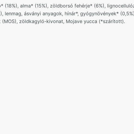
(18%), alma* (15%), zöldborsó fehérje* (6%), lignocellulóz,
), lenmag, ásványi anyagok, hínár*, gyógynövények* (0,5%), h
(MOS), zöldkagyló-kivonat, Mojave yucca (*szárított).