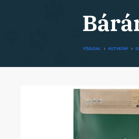
Bárá
FŐOLDAL
KUTYATÁP
D