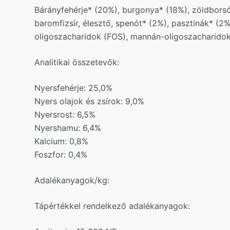
Bárányfehérje* (20%), burgonya* (18%), zöldborsó* 
baromfizsír, élesztő, spenót* (2%), pasztinák* (2%
oligoszacharidok (FOS), mannán-oligoszacharidok 
Analitikai összetevők:
Nyersfehérje: 25,0%
Nyers olajok és zsírok: 9,0%
Nyersrost: 6,5%
Nyershamu: 6,4%
Kalcium: 0,8%
Foszfor: 0,4%
Adalékanyagok/kg:
Tápértékkel rendelkező adalékanyagok: