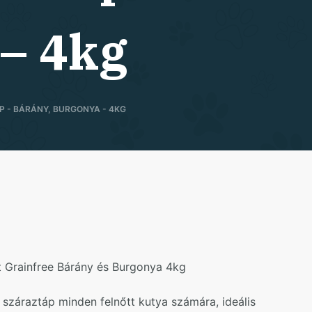
– 4kg
 - BÁRÁNY, BURGONYA - 4KG
t Grainfree Bárány és Burgonya 4kg
záraztáp minden felnőtt kutya számára, ideális