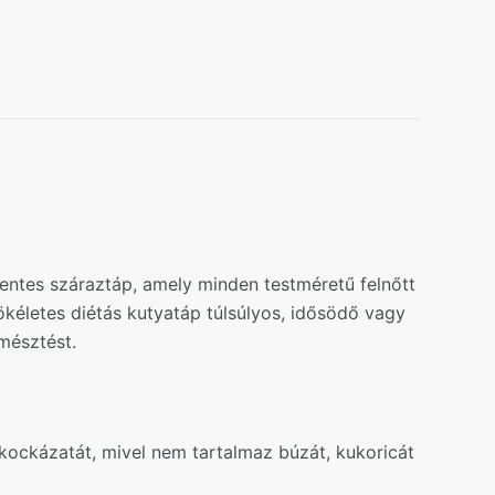
ntes száraztáp, amely minden testméretű felnőtt
ökéletes diétás kutyatáp túlsúlyos, idősödő vagy
mésztést.
ockázatát, mivel nem tartalmaz búzát, kukoricát