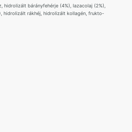
 hidrolizált bárányfehérje (4%), lazacolaj (2%),
idrolizált rákhéj, hidrolizált kollagén, frukto-