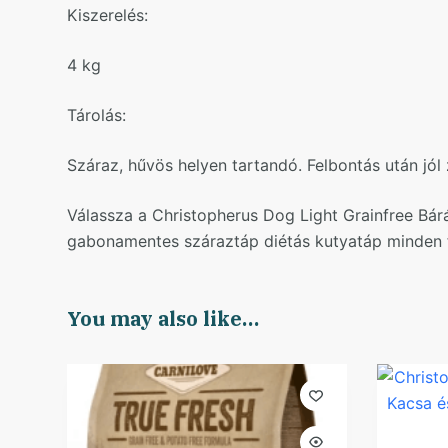
Kiszerelés:
4 kg
Tárolás:
Száraz, hűvös helyen tartandó. Felbontás után jól 
Válassza a Christopherus Dog Light Grainfree Bá
gabonamentes száraztáp diétás kutyatáp minden f
You may also like…