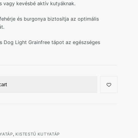
os vagy kevésbé aktív kutyáknak.
ehérje és burgonya biztosítja az optimális
t.
s Dog Light Grainfree tápot az egészséges
cart
YATÁP
,
KISTESTŰ KUTYATÁP