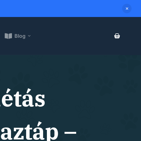
Blog
étás
aztáp –