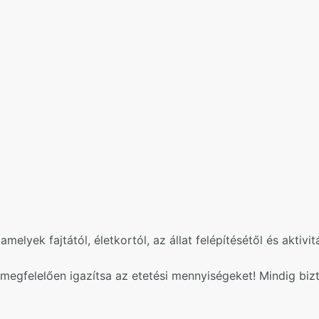
lyek fajtától, életkortól, az állat felépítésétől és aktivit
 megfelelően igazítsa az etetési mennyiségeket! Mindig biz