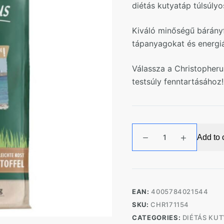
diétás kutyatáp túlsúly
Kiváló minőségű bárányf
tápanyagokat és energiá
Válassza a Christopheru
testsúly fenntartásához!
Christopherus
Add to 
Diétás
Gabonamentes
Száraztáp
-
Bárány,
EAN:
4005784021544
burgonya
SKU:
CHR171154
-
CATEGORIES:
DIÉTÁS KUT