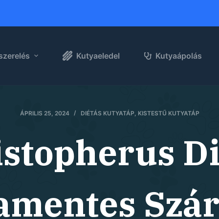
szerelés
Kutyaeledel
Kutyaápolás
ÁPRILIS 25, 2024
DIÉTÁS KUTYATÁP
,
KISTESTŰ KUTYATÁP
istopherus Di
mentes Szár