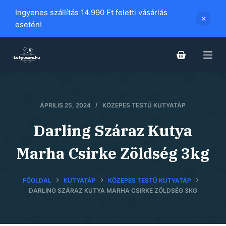
S
Ingyenes szállítás 14.990 Ft feletti vásárlás
k
esetén!
i
p
t
o
c
o
ÁPRILIS 25, 2024
KÖZEPES TESTŰ KUTYATÁP
n
Darling Száraz Kutya
t
e
Marha Csirke Zöldség 3kg
n
t
FŐOLDAL
KUTYATÁP
KÖZEPES TESTŰ KUTYATÁP
DARLING SZÁRAZ KUTYA MARHA CSIRKE ZÖLDSÉG 3KG