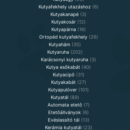
products
6
Kutyafekhely utazáshoz
6
3
products
Kutyakanapé
3
12
products
Kutyakosár
12
products
16
Kutyapárna
16
products
26
Ortopéd kutyafekhely
26
35
products
Kutyahám
35
products
202
Kutyaruha
202
products
3
Karácsonyi kutyaruha
3
40
products
Kutya esőkabát
40
31
products
Kutyacipő
31
products
27
Kutyakabát
27
products
101
Kutyapulóver
101
89
products
Kutyatál
89
products
7
Automata etető
7
6
products
Etetőállványok
6
products
13
Evéslassító tál
13
products
23
Kerámia kutyatál
23