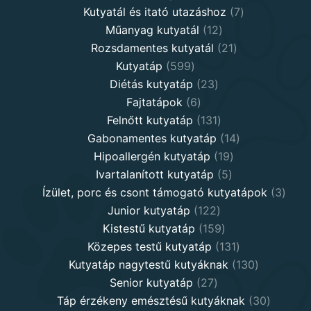
products
7
Kutyatál és itató utazáshoz
7
12
products
Műanyag kutyatál
12
products
21
Rozsdamentes kutyatál
21
599
products
Kutyatáp
599
products
23
Diétás kutyatáp
23
6
products
Fajtatápok
6
products
131
Felnőtt kutyatáp
131
products
14
Gabonamentes kutyatáp
14
19
products
Hipoallergén kutyatáp
19
5
products
Ivartalanított kutyatáp
5
products
3
Ízület, porc és csont támogató kutyatápok
3
122
produ
Junior kutyatáp
122
products
159
Kistestű kutyatáp
159
products
131
Közepes testű kutyatáp
131
products
130
Kutyatáp nagytestű kutyáknak
130
27
products
Senior kutyatáp
27
products
30
Táp érzékeny emésztésű kutyáknak
30