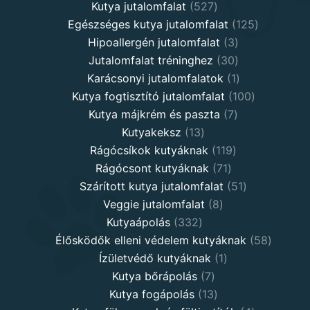
527
products
Kutya jutalomfalat
527
products
125
Egészséges kutya jutalomfalat
125
3
products
Hipoallergén jutalomfalat
3
30
products
Jutalomfalat tréninghez
30
products
1
Karácsonyi jutalomfalatok
1
product
100
Kutya fogtisztító jutalomfalat
100
7
products
Kutya májkrém és paszta
7
13
products
Kutyakeksz
13
products
119
Rágócsíkok kutyáknak
119
71
products
Rágócsont kutyáknak
71
products
51
Szárított kutya jutalomfalat
51
8
products
Veggie jutalomfalat
8
332
products
Kutyaápolás
332
products
58
Élősködők elleni védelem kutyáknak
58
1
product
Ízületvédő kutyáknak
1
7
product
Kutya bőrápolás
7
products
13
Kutya fogápolás
13