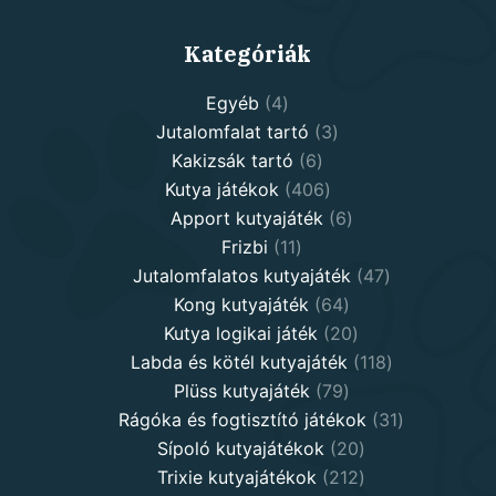
Kategóriák
4
Egyéb
4
products
3
Jutalomfalat tartó
3
6
products
Kakizsák tartó
6
products
406
Kutya játékok
406
products
6
Apport kutyajáték
6
11
products
Frizbi
11
products
47
Jutalomfalatos kutyajáték
47
64
products
Kong kutyajáték
64
products
20
Kutya logikai játék
20
products
118
Labda és kötél kutyajáték
118
79
products
Plüss kutyajáték
79
products
31
Rágóka és fogtisztító játékok
31
20
products
Sípoló kutyajátékok
20
products
212
Trixie kutyajátékok
212