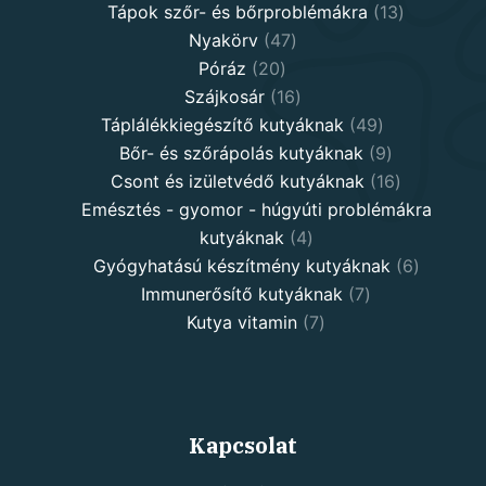
13
product
Tápok szőr- és bőrproblémákra
13
47
products
Nyakörv
47
20
products
Póráz
20
products
16
Szájkosár
16
products
49
Táplálékkiegészítő kutyáknak
49
products
9
Bőr- és szőrápolás kutyáknak
9
products
16
Csont és izületvédő kutyáknak
16
products
Emésztés - gyomor - húgyúti problémákra
4
kutyáknak
4
products
6
Gyógyhatású készítmény kutyáknak
6
7
products
Immunerősítő kutyáknak
7
7
products
Kutya vitamin
7
products
Kapcsolat