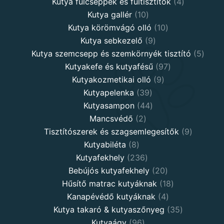
products
4
Kutya fülcseppek és fültisztítók
4
10
products
Kutya gallér
10
products
10
Kutya körömvágó olló
10
9
products
Kutya sebkezelő
9
products
5
Kutya szemcsepp és szemkörnyék tisztító
5
97
produ
Kutyakefe és kutyafésű
97
9
products
Kutyakozmetikai olló
9
39
products
Kutyapelenka
39
products
44
Kutyasampon
44
2
products
Mancsvédő
2
products
9
Tisztítószerek és szagsemlegesítők
9
8
products
Kutyabiléta
8
products
236
Kutyafekhely
236
products
20
Bebújós kutyafekhely
20
products
18
Hűsítő matrac kutyáknak
18
4
products
Kanapévédő kutyáknak
4
products
35
Kutya takaró & kutyaszőnyeg
35
96
products
Kutyaágy
96