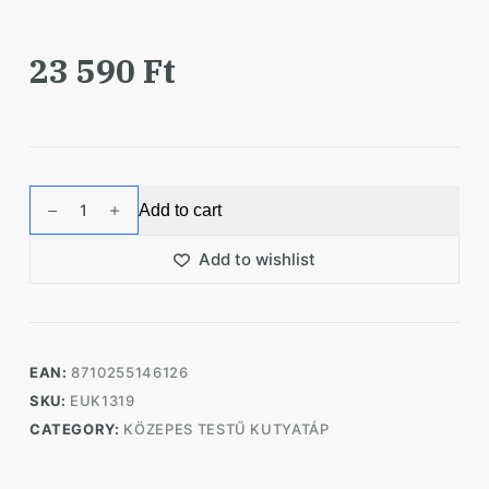
23 590
Ft
Eukanuba
Add to cart
Adult
Medium
Add to wishlist
kutyatáp
18kg
quantity
EAN:
8710255146126
SKU:
EUK1319
CATEGORY:
KÖZEPES TESTŰ KUTYATÁP