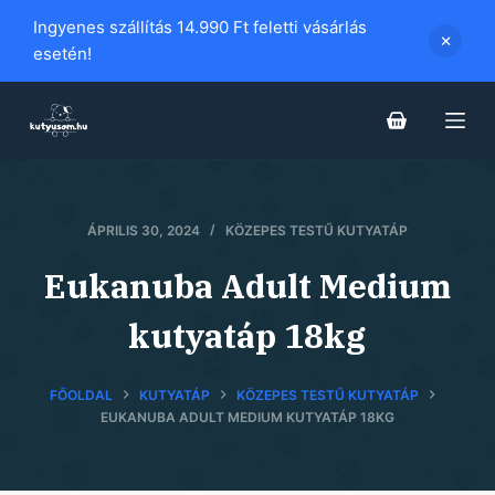
S
Ingyenes szállítás 14.990 Ft feletti vásárlás
k
esetén!
i
p
t
o
c
o
ÁPRILIS 30, 2024
KÖZEPES TESTŰ KUTYATÁP
n
Eukanuba Adult Medium
t
e
kutyatáp 18kg
n
t
FŐOLDAL
KUTYATÁP
KÖZEPES TESTŰ KUTYATÁP
EUKANUBA ADULT MEDIUM KUTYATÁP 18KG