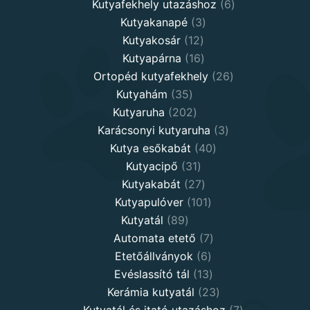
products
6
Kutyafekhely utazáshoz
6
3
products
Kutyakanapé
3
12
products
Kutyakosár
12
products
16
Kutyapárna
16
products
26
Ortopéd kutyafekhely
26
35
products
Kutyahám
35
products
202
Kutyaruha
202
products
3
Karácsonyi kutyaruha
3
40
products
Kutya esőkabát
40
31
products
Kutyacipő
31
products
27
Kutyakabát
27
products
101
Kutyapulóver
101
89
products
Kutyatál
89
products
7
Automata etető
7
6
products
Etetőállványok
6
products
13
Evéslassító tál
13
products
23
Kerámia kutyatál
23
products
7