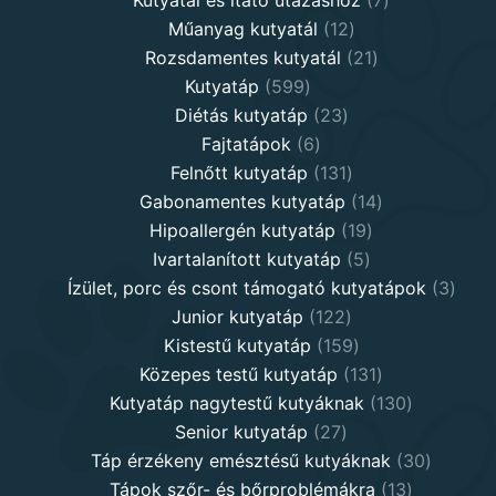
Kutyatál és itató utazáshoz
7
12
products
Műanyag kutyatál
12
products
21
Rozsdamentes kutyatál
21
599
products
Kutyatáp
599
products
23
Diétás kutyatáp
23
6
products
Fajtatápok
6
products
131
Felnőtt kutyatáp
131
products
14
Gabonamentes kutyatáp
14
19
products
Hipoallergén kutyatáp
19
5
products
Ivartalanított kutyatáp
5
products
3
Ízület, porc és csont támogató kutyatápok
3
122
produ
Junior kutyatáp
122
products
159
Kistestű kutyatáp
159
products
131
Közepes testű kutyatáp
131
products
130
Kutyatáp nagytestű kutyáknak
130
27
products
Senior kutyatáp
27
products
30
Táp érzékeny emésztésű kutyáknak
30
13
product
Tápok szőr- és bőrproblémákra
13