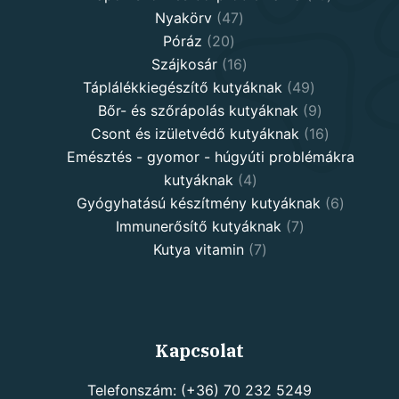
47
products
Nyakörv
47
20
products
Póráz
20
products
16
Szájkosár
16
products
49
Táplálékkiegészítő kutyáknak
49
products
9
Bőr- és szőrápolás kutyáknak
9
products
16
Csont és izületvédő kutyáknak
16
products
Emésztés - gyomor - húgyúti problémákra
4
kutyáknak
4
products
6
Gyógyhatású készítmény kutyáknak
6
7
products
Immunerősítő kutyáknak
7
7
products
Kutya vitamin
7
products
Kapcsolat
Telefonszám: (+36) 70 232 5249