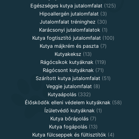
products
125
Egészséges kutya jutalomfalat
125
3
products
Hipoallergén jutalomfalat
3
30
products
Jutalomfalat tréninghez
30
products
1
Karácsonyi jutalomfalatok
1
product
100
Kutya fogtisztító jutalomfalat
100
7
products
Kutya májkrém és paszta
7
13
products
Kutyakeksz
13
products
119
Rágócsíkok kutyáknak
119
71
products
Rágócsont kutyáknak
71
products
51
Szárított kutya jutalomfalat
51
8
products
Veggie jutalomfalat
8
332
products
Kutyaápolás
332
products
58
Élősködők elleni védelem kutyáknak
58
1
product
Ízületvédő kutyáknak
1
7
product
Kutya bőrápolás
7
products
13
Kutya fogápolás
13
products
4
Kutya fülcseppek és fültisztítók
4