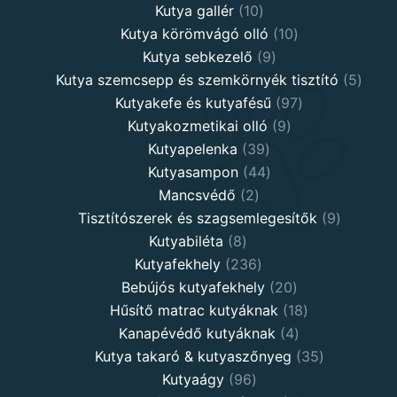
10
products
Kutya gallér
10
products
10
Kutya körömvágó olló
10
9
products
Kutya sebkezelő
9
products
5
Kutya szemcsepp és szemkörnyék tisztító
5
97
produ
Kutyakefe és kutyafésű
97
9
products
Kutyakozmetikai olló
9
39
products
Kutyapelenka
39
products
44
Kutyasampon
44
2
products
Mancsvédő
2
products
9
Tisztítószerek és szagsemlegesítők
9
8
products
Kutyabiléta
8
products
236
Kutyafekhely
236
products
20
Bebújós kutyafekhely
20
products
18
Hűsítő matrac kutyáknak
18
4
products
Kanapévédő kutyáknak
4
products
35
Kutya takaró & kutyaszőnyeg
35
96
products
Kutyaágy
96