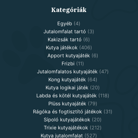
Kategóriák
4
Egyéb
4
products
3
Jutalomfalat tartó
3
6
products
Kakizsák tartó
6
products
406
Kutya játékok
406
products
6
Apport kutyajáték
6
11
products
Frizbi
11
products
47
Jutalomfalatos kutyajáték
47
64
products
Kong kutyajáték
64
products
20
Kutya logikai játék
20
products
118
Labda és kötél kutyajáték
118
79
products
Plüss kutyajáték
79
products
31
Rágóka és fogtisztító játékok
31
20
products
Sípoló kutyajátékok
20
products
212
Trixie kutyajátékok
212
527
products
Kutya jutalomfalat
527