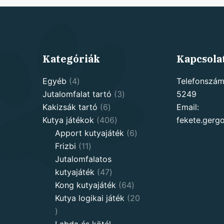
Kategóriák
Kapcsola
4
Egyéb
4
Telefonszám
products
3
Jutalomfalat tartó
3
5249
6
products
Kakizsák tartó
6
Email:
products
406
Kutya játékok
406
fekete.ger
products
6
Apport kutyajáték
6
11
products
Frizbi
11
products
Jutalomfalatos
47
kutyajáték
47
products
64
Kong kutyajáték
64
products
Kutya logikai játék
20
20
products
Labda és kötél