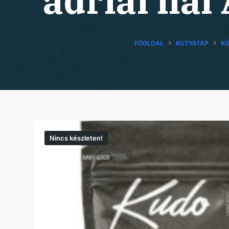
adriai ha
FŐOLDAL
KUTYATÁP
KÖ
Nincs készleten!