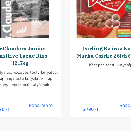
r.Clauders Junior
Darling Száraz Ku
nsitive Lazac Rizs
Marha Csirke Zöldsé
12,5kg
Közepes testű kutyatá
tyatáp
,
Közepes testű kutyatáp
,
táp nagytestű kutyáknak
,
Táp
keny emésztésű kutyáknak
Read more
Read
890
Ft
5 790
Ft