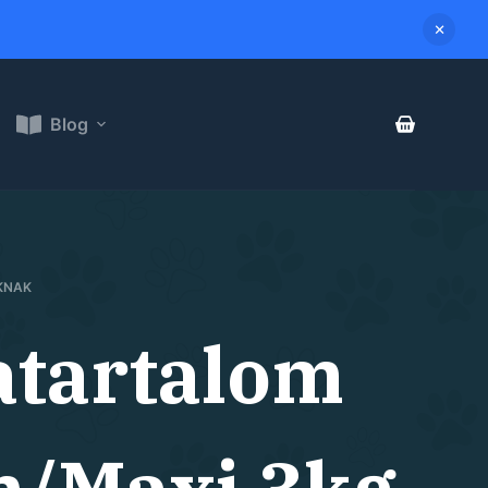
Blog
KNAK
atartalom