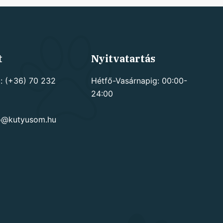
t
Nyitvatartás
: (+36) 70 232
Hétfő-Vasárnapig: 00:00-
24:00
go@kutyusom.hu