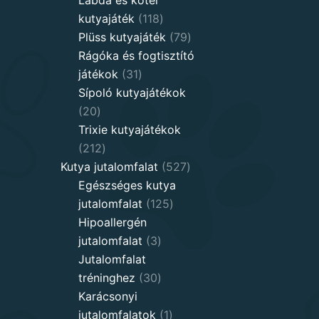
118
kutyajáték
118
products
79
Plüss kutyajáték
79
products
Rágóka és fogtisztító
31
játékok
31
products
Sípoló kutyajátékok
20
20
products
Trixie kutyajátékok
212
212
products
527
Kutya jutalomfalat
527
products
Egészséges kutya
125
jutalomfalat
125
products
Hipoallergén
3
jutalomfalat
3
products
Jutalomfalat
30
tréninghez
30
products
Karácsonyi
1
jutalomfalatok
1