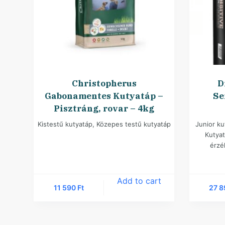
Christopherus
D
Gabonamentes Kutyatáp –
Se
Pisztráng, rovar – 4kg
Kistestű kutyatáp
,
Közepes testű kutyatáp
Junior ku
Kutya
érzé
Add to cart
11 590
Ft
27 