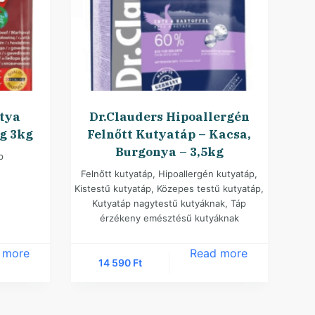
tya
Dr.Clauders Hipoallergén
g 3kg
Felnőtt Kutyatáp – Kacsa,
Burgonya – 3,5kg
p
Felnőtt kutyatáp
,
Hipoallergén kutyatáp
,
Kistestű kutyatáp
,
Közepes testű kutyatáp
,
Kutyatáp nagytestű kutyáknak
,
Táp
érzékeny emésztésű kutyáknak
 more
Read more
14 590
Ft