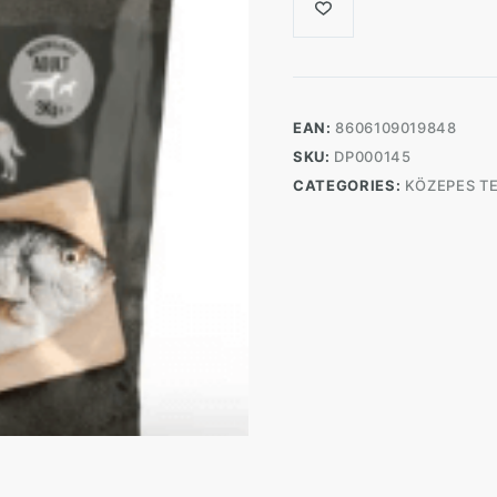
EAN:
8606109019848
SKU:
DP000145
CATEGORIES:
KÖZEPES T