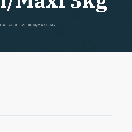
m/Maxi 3kg
HAL ADULT MEDIUM/MAXI 3KG