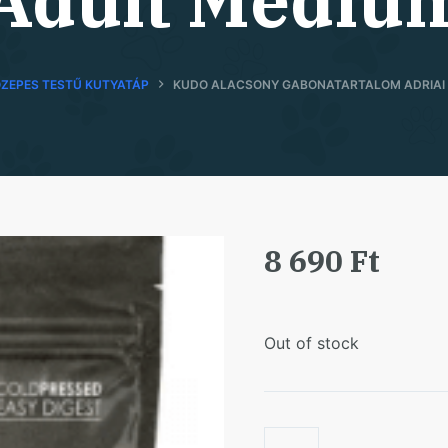
l Adult Mediu
ZEPES TESTŰ KUTYATÁP
KUDO ALACSONY GABONATARTALOM ADRIAI 
8 690
Ft
Out of stock