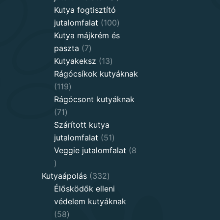
product
Kutya fogtisztító
100
jutalomfalat
100
products
Kutya májkrém és
7
paszta
7
products
13
Kutyakeksz
13
products
Rágócsíkok kutyáknak
119
119
products
Rágócsont kutyáknak
71
71
products
Szárított kutya
51
jutalomfalat
51
products
Veggie jutalomfalat
8
8
products
332
Kutyaápolás
332
products
Élősködők elleni
védelem kutyáknak
58
58