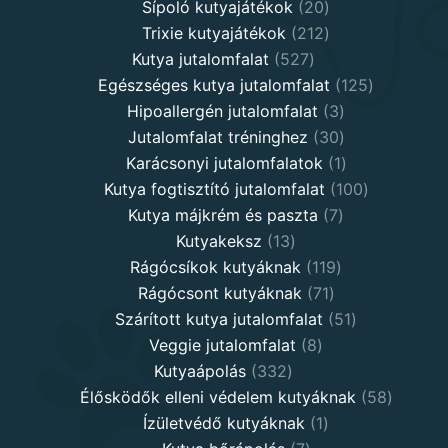
20
products
Sípoló kutyajátékok
20
products
212
Trixie kutyajátékok
212
527
products
Kutya jutalomfalat
527
products
125
Egészséges kutya jutalomfalat
125
3
products
Hipoallergén jutalomfalat
3
30
products
Jutalomfalat tréninghez
30
products
1
Karácsonyi jutalomfalatok
1
product
100
Kutya fogtisztító jutalomfalat
100
7
products
Kutya májkrém és paszta
7
13
products
Kutyakeksz
13
products
119
Rágócsíkok kutyáknak
119
71
products
Rágócsont kutyáknak
71
products
51
Szárított kutya jutalomfalat
51
8
products
Veggie jutalomfalat
8
332
products
Kutyaápolás
332
products
58
Élősködők elleni védelem kutyáknak
58
1
product
Ízületvédő kutyáknak
1