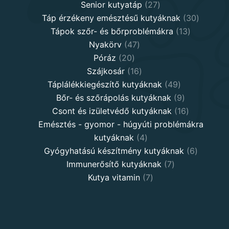
27
products
Senior kutyatáp
27
products
30
Táp érzékeny emésztésű kutyáknak
30
13
product
Tápok szőr- és bőrproblémákra
13
47
products
Nyakörv
47
20
products
Póráz
20
products
16
Szájkosár
16
products
49
Táplálékkiegészítő kutyáknak
49
products
9
Bőr- és szőrápolás kutyáknak
9
products
16
Csont és izületvédő kutyáknak
16
products
Emésztés - gyomor - húgyúti problémákra
4
kutyáknak
4
products
6
Gyógyhatású készítmény kutyáknak
6
7
products
Immunerősítő kutyáknak
7
7
products
Kutya vitamin
7
products