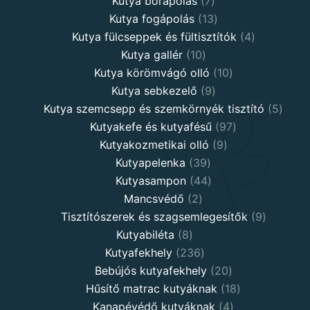
7
product
Kutya bőrápolás
7
products
13
Kutya fogápolás
13
products
4
Kutya fülcseppek és fültisztítók
4
10
products
Kutya gallér
10
products
10
Kutya körömvágó olló
10
9
products
Kutya sebkezelő
9
products
5
Kutya szemcsepp és szemkörnyék tisztító
5
97
produ
Kutyakefe és kutyafésű
97
9
products
Kutyakozmetikai olló
9
39
products
Kutyapelenka
39
products
44
Kutyasampon
44
2
products
Mancsvédő
2
products
9
Tisztítószerek és szagsemlegesítők
9
8
products
Kutyabiléta
8
products
236
Kutyafekhely
236
products
20
Bebújós kutyafekhely
20
products
18
Hűsítő matrac kutyáknak
18
4
products
Kanapévédő kutyáknak
4