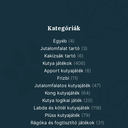
Kategóriák
4
Egyéb
4
products
3
Jutalomfalat tartó
3
6
products
Kakizsák tartó
6
products
406
Kutya játékok
406
products
6
Apport kutyajáték
6
11
products
Frizbi
11
products
47
Jutalomfalatos kutyajáték
47
64
products
Kong kutyajáték
64
products
20
Kutya logikai játék
20
products
118
Labda és kötél kutyajáték
118
79
products
Plüss kutyajáték
79
products
31
Rágóka és fogtisztító játékok
31