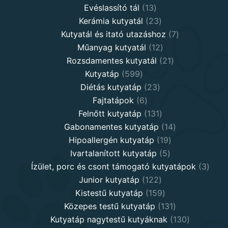
products
13
Evéslassító tál
13
products
23
Kerámia kutyatál
23
products
7
Kutyatál és itató utazáshoz
7
12
products
Műanyag kutyatál
12
products
21
Rozsdamentes kutyatál
21
599
products
Kutyatáp
599
products
23
Diétás kutyatáp
23
6
products
Fajtatápok
6
products
131
Felnőtt kutyatáp
131
products
14
Gabonamentes kutyatáp
14
19
products
Hipoallergén kutyatáp
19
5
products
Ivartalanított kutyatáp
5
products
3
Ízület, porc és csont támogató kutyatápok
3
122
produ
Junior kutyatáp
122
products
159
Kistestű kutyatáp
159
products
131
Közepes testű kutyatáp
131
products
130
Kutyatáp nagytestű kutyáknak
130