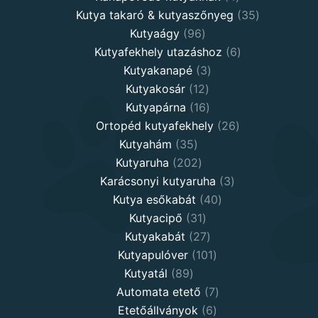
products
35
Kutya takaró & kutyaszőnyeg
35
96
products
Kutyaágy
96
products
6
Kutyafekhely utazáshoz
6
3
products
Kutyakanapé
3
12
products
Kutyakosár
12
products
16
Kutyapárna
16
products
26
Ortopéd kutyafekhely
26
35
products
Kutyahám
35
products
202
Kutyaruha
202
products
3
Karácsonyi kutyaruha
3
40
products
Kutya esőkabát
40
31
products
Kutyacipő
31
products
27
Kutyakabát
27
products
101
Kutyapulóver
101
89
products
Kutyatál
89
products
7
Automata etető
7
6
products
Etetőállványok
6