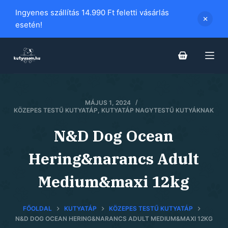
S
Ingyenes szállítás 14.990 Ft feletti vásárlás
k
esetén!
i
p
t
o
c
MÁJUS 1, 2024
o
KÖZEPES TESTŰ KUTYATÁP
,
KUTYATÁP NAGYTESTŰ KUTYÁKNAK
n
t
N&D Dog Ocean
e
Hering&narancs Adult
n
t
Medium&maxi 12kg
FŐOLDAL
KUTYATÁP
KÖZEPES TESTŰ KUTYATÁP
N&D DOG OCEAN HERING&NARANCS ADULT MEDIUM&MAXI 12KG