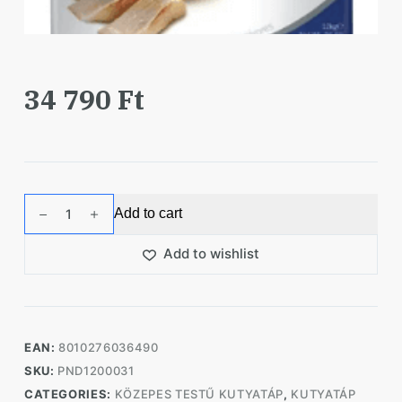
34 790
Ft
N&D
Add to cart
Dog
Ocean
Add to wishlist
Hering&narancs
Adult
Medium&maxi
12kg
EAN:
8010276036490
quantity
SKU:
PND1200031
CATEGORIES:
KÖZEPES TESTŰ KUTYATÁP
,
KUTYATÁP