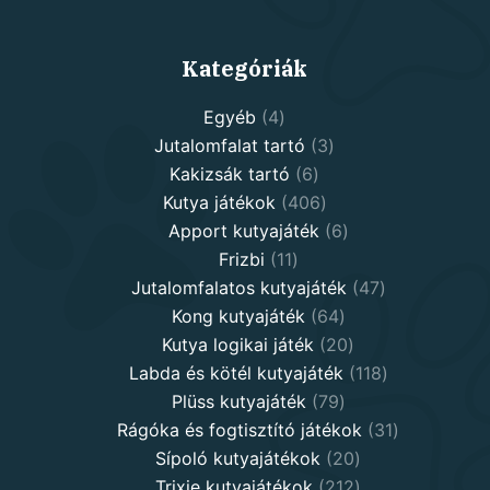
Kategóriák
4
Egyéb
4
products
3
Jutalomfalat tartó
3
6
products
Kakizsák tartó
6
products
406
Kutya játékok
406
products
6
Apport kutyajáték
6
11
products
Frizbi
11
products
47
Jutalomfalatos kutyajáték
47
64
products
Kong kutyajáték
64
products
20
Kutya logikai játék
20
products
118
Labda és kötél kutyajáték
118
79
products
Plüss kutyajáték
79
products
31
Rágóka és fogtisztító játékok
31
20
products
Sípoló kutyajátékok
20
products
212
Trixie kutyajátékok
212