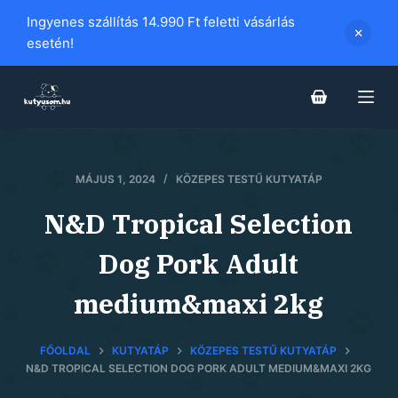
S
Ingyenes szállítás 14.990 Ft feletti vásárlás
k
esetén!
i
p
t
o
c
MÁJUS 1, 2024
KÖZEPES TESTŰ KUTYATÁP
o
n
N&D Tropical Selection
t
e
Dog Pork Adult
n
medium&maxi 2kg
t
FŐOLDAL
KUTYATÁP
KÖZEPES TESTŰ KUTYATÁP
N&D TROPICAL SELECTION DOG PORK ADULT MEDIUM&MAXI 2KG