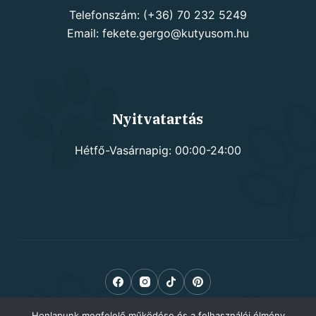
Telefonszám: (+36) 70 232 5249
Email: fekete.gergo@kutyusom.hu
Nyitvatartás
Hétfő-Vasárnapig: 00:00-24:00
Honlapunk megfelelő működése és a felhasználói élmény