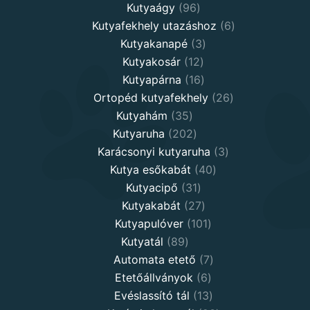
96
products
Kutyaágy
96
products
6
Kutyafekhely utazáshoz
6
3
products
Kutyakanapé
3
12
products
Kutyakosár
12
products
16
Kutyapárna
16
products
26
Ortopéd kutyafekhely
26
35
products
Kutyahám
35
products
202
Kutyaruha
202
products
3
Karácsonyi kutyaruha
3
40
products
Kutya esőkabát
40
31
products
Kutyacipő
31
products
27
Kutyakabát
27
products
101
Kutyapulóver
101
89
products
Kutyatál
89
products
7
Automata etető
7
6
products
Etetőállványok
6
products
13
Evéslassító tál
13