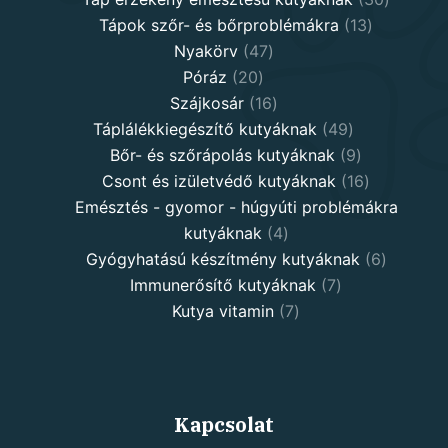
13
product
Tápok szőr- és bőrproblémákra
13
47
products
Nyakörv
47
20
products
Póráz
20
products
16
Szájkosár
16
products
49
Táplálékkiegészítő kutyáknak
49
products
9
Bőr- és szőrápolás kutyáknak
9
products
16
Csont és izületvédő kutyáknak
16
products
Emésztés - gyomor - húgyúti problémákra
4
kutyáknak
4
products
6
Gyógyhatású készítmény kutyáknak
6
7
products
Immunerősítő kutyáknak
7
7
products
Kutya vitamin
7
products
Kapcsolat