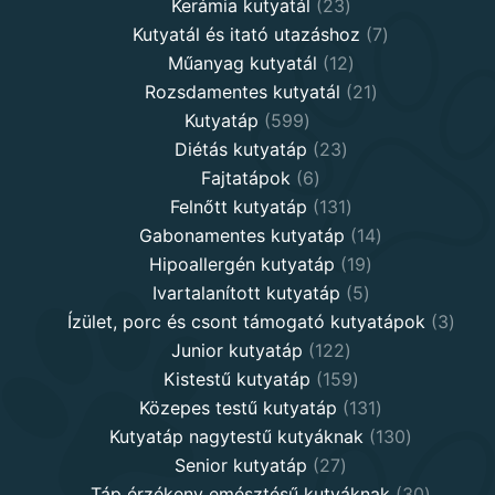
products
23
Kerámia kutyatál
23
products
7
Kutyatál és itató utazáshoz
7
12
products
Műanyag kutyatál
12
products
21
Rozsdamentes kutyatál
21
599
products
Kutyatáp
599
products
23
Diétás kutyatáp
23
6
products
Fajtatápok
6
products
131
Felnőtt kutyatáp
131
products
14
Gabonamentes kutyatáp
14
19
products
Hipoallergén kutyatáp
19
5
products
Ivartalanított kutyatáp
5
products
3
Ízület, porc és csont támogató kutyatápok
3
122
produ
Junior kutyatáp
122
products
159
Kistestű kutyatáp
159
products
131
Közepes testű kutyatáp
131
products
130
Kutyatáp nagytestű kutyáknak
130
27
products
Senior kutyatáp
27
products
30
Táp érzékeny emésztésű kutyáknak
30