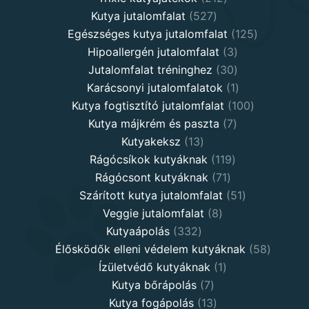
527
products
Kutya jutalomfalat
527
products
125
Egészséges kutya jutalomfalat
125
3
products
Hipoallergén jutalomfalat
3
30
products
Jutalomfalat tréninghez
30
products
1
Karácsonyi jutalomfalatok
1
product
100
Kutya fogtisztító jutalomfalat
100
7
products
Kutya májkrém és paszta
7
13
products
Kutyakeksz
13
products
119
Rágócsíkok kutyáknak
119
71
products
Rágócsont kutyáknak
71
products
51
Szárított kutya jutalomfalat
51
8
products
Veggie jutalomfalat
8
332
products
Kutyaápolás
332
products
58
Élősködők elleni védelem kutyáknak
58
1
product
Ízületvédő kutyáknak
1
7
product
Kutya bőrápolás
7
products
13
Kutya fogápolás
13