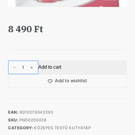
8 490
Ft
N&D
Add to cart
Tropical
Selection
Add to wishlist
Dog
Pork
Adult
medium&maxi
EAN:
8010276042293
2kg
SKU:
PND0200028
quantity
CATEGORY:
KÖZEPES TESTŰ KUTYATÁP