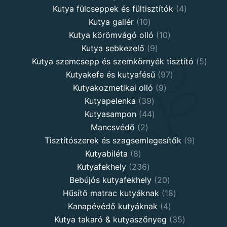
products
4
Kutya fülcseppek és fültisztítók
4
10
products
Kutya gallér
10
products
10
Kutya körömvágó olló
10
9
products
Kutya sebkezelő
9
products
5
Kutya szemcsepp és szemkörnyék tisztító
5
97
produ
Kutyakefe és kutyafésű
97
9
products
Kutyakozmetikai olló
9
39
products
Kutyapelenka
39
products
44
Kutyasampon
44
2
products
Mancsvédő
2
products
9
Tisztítószerek és szagsemlegesítők
9
8
products
Kutyabiléta
8
products
236
Kutyafekhely
236
products
20
Bebújós kutyafekhely
20
products
18
Hűsítő matrac kutyáknak
18
4
products
Kanapévédő kutyáknak
4
products
35
Kutya takaró & kutyaszőnyeg
35