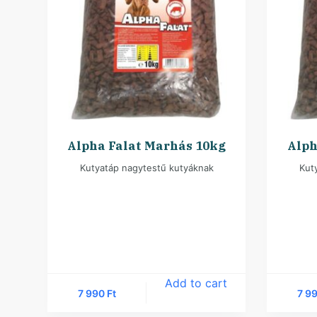
Alpha Falat Marhás 10kg
Alph
Kutyatáp nagytestű kutyáknak
Kut
Add to cart
7 990
Ft
7 9