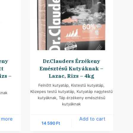
eny
Dr.Clauders Érzékeny
tt
Emésztésű Kutyáknak –
izs –
Lazac, Rizs – 4kg
Felnőtt kutyatáp
,
Kistestű kutyatáp
,
Közepes testű kutyatáp
,
Kutyatáp nagytestű
knak
kutyáknak
,
Táp érzékeny emésztésű
kutyáknak
 more
Add to cart
14 590
Ft