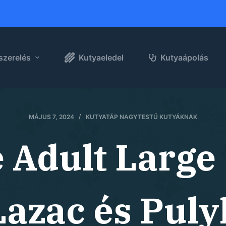
szerelés
Kutyaeledel
Kutyaápolás
MÁJUS 7, 2024
KUTYATÁP NAGYTESTŰ KUTYÁKNAK
e Adult Large
Lazac és Puly