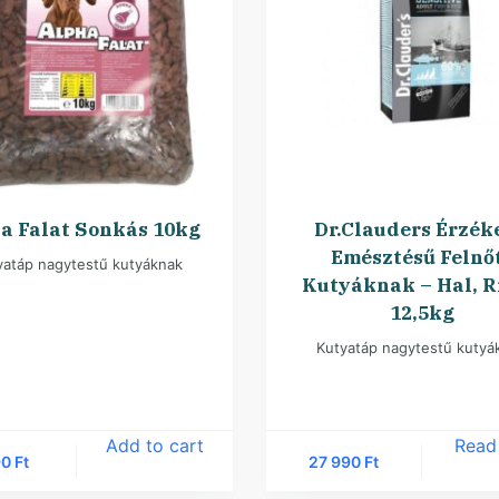
a Falat Sonkás 10kg
Dr.Clauders Érzék
Emésztésű Felnő
yatáp nagytestű kutyáknak
Kutyáknak – Hal, R
12,5kg
Kutyatáp nagytestű kutyá
Add to cart
Read
90
Ft
27 990
Ft