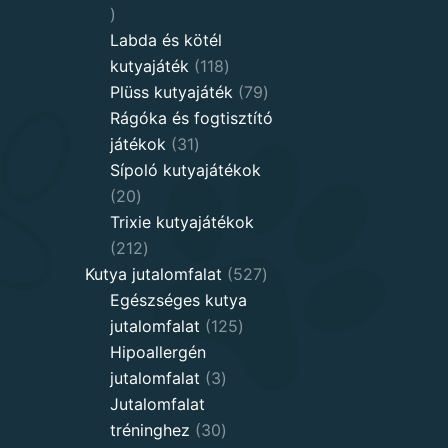
20
products
Labda és kötél
118
kutyajáték
118
products
79
Plüss kutyajáték
79
products
Rágóka és fogtisztító
31
játékok
31
products
Sípoló kutyajátékok
20
20
products
Trixie kutyajátékok
212
212
products
527
Kutya jutalomfalat
527
products
Egészséges kutya
125
jutalomfalat
125
products
Hipoallergén
3
jutalomfalat
3
products
Jutalomfalat
30
tréninghez
30