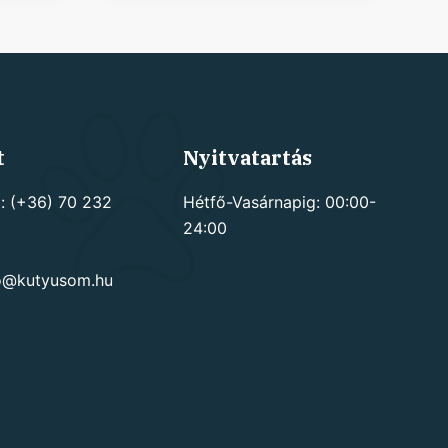
t
Nyitvatartás
: (+36) 70 232
Hétfő-Vasárnapig: 00:00-
24:00
go@kutyusom.hu