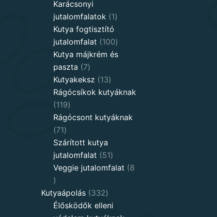
products
Karácsonyi
1
jutalomfalatok
1
product
Kutya fogtisztító
100
jutalomfalat
100
products
Kutya májkrém és
7
paszta
7
products
13
Kutyakeksz
13
products
Rágócsíkok kutyáknak
119
119
products
Rágócsont kutyáknak
71
71
products
Szárított kutya
51
jutalomfalat
51
products
Veggie jutalomfalat
8
8
products
332
Kutyaápolás
332
products
Élősködők elleni