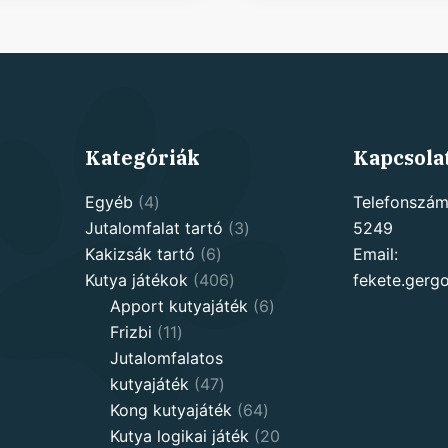
Kategóriák
Kapcsola
4
Egyéb
4
Telefonszám
products
3
Jutalomfalat tartó
3
5249
6
products
Kakizsák tartó
6
Email:
products
406
Kutya játékok
406
fekete.ger
products
6
Apport kutyajáték
6
11
products
Frizbi
11
products
Jutalomfalatos
47
kutyajáték
47
products
64
Kong kutyajáték
64
products
Kutya logikai játék
20