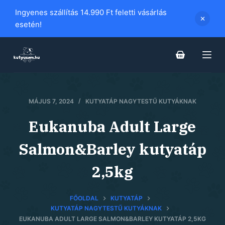
S
Ingyenes szállítás 14.990 Ft feletti vásárlás
k
esetén!
i
p
t
o
c
MÁJUS 7, 2024
KUTYATÁP NAGYTESTŰ KUTYÁKNAK
o
n
Eukanuba Adult Large
t
e
Salmon&Barley kutyatáp
n
2,5kg
t
FŐOLDAL
KUTYATÁP
KUTYATÁP NAGYTESTŰ KUTYÁKNAK
EUKANUBA ADULT LARGE SALMON&BARLEY KUTYATÁP 2,5KG