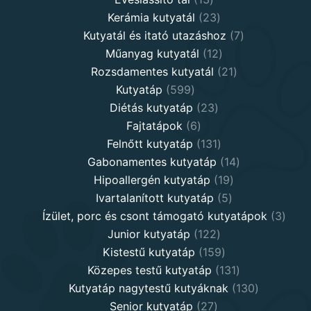
products
23
Kerámia kutyatál
23
products
7
Kutyatál és itató utazáshoz
7
12
products
Műanyag kutyatál
12
products
21
Rozsdamentes kutyatál
21
599
products
Kutyatáp
599
products
23
Diétás kutyatáp
23
6
products
Fajtatápok
6
products
131
Felnőtt kutyatáp
131
products
14
Gabonamentes kutyatáp
14
19
products
Hipoallergén kutyatáp
19
5
products
Ivartalanított kutyatáp
5
products
3
Ízület, porc és csont támogató kutyatápok
3
122
produ
Junior kutyatáp
122
products
159
Kistestű kutyatáp
159
products
131
Közepes testű kutyatáp
131
products
130
Kutyatáp nagytestű kutyáknak
130
27
products
Senior kutyatáp
27