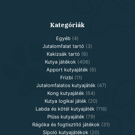
Kategóriák
4
Egyéb
4
products
3
Jutalomfalat tartó
3
6
products
Kakizsák tartó
6
products
406
Kutya játékok
406
products
6
Apport kutyajáték
6
11
products
Frizbi
11
products
47
Jutalomfalatos kutyajáték
47
64
products
Kong kutyajáték
64
products
20
Kutya logikai játék
20
products
118
Labda és kötél kutyajáték
118
79
products
Plüss kutyajáték
79
products
31
Rágóka és fogtisztító játékok
31
20
products
Sípoló kutyajátékok
20