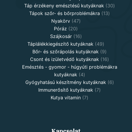
products
30
Táp érzékeny emésztésű kutyáknak
30
13
product
Tápok szőr- és bőrproblémákra
13
47
products
Nyakörv
47
20
products
Póráz
20
products
16
Szájkosár
16
products
49
Táplálékkiegészítő kutyáknak
49
products
9
Bőr- és szőrápolás kutyáknak
9
products
16
Csont és izületvédő kutyáknak
16
products
Emésztés - gyomor - húgyúti problémákra
4
kutyáknak
4
products
6
Gyógyhatású készítmény kutyáknak
6
7
products
Immunerősítő kutyáknak
7
7
products
Kutya vitamin
7
products
Kapcsolat