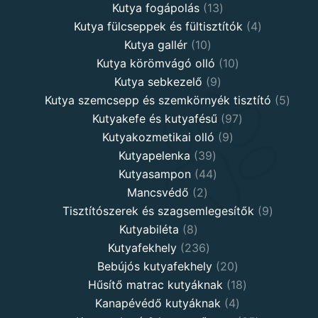
products
13
Kutya fogápolás
13
products
4
Kutya fülcseppek és fültisztítók
4
10
products
Kutya gallér
10
products
10
Kutya körömvágó olló
10
9
products
Kutya sebkezelő
9
products
5
Kutya szemcsepp és szemkörnyék tisztító
5
97
produ
Kutyakefe és kutyafésű
97
9
products
Kutyakozmetikai olló
9
39
products
Kutyapelenka
39
products
44
Kutyasampon
44
2
products
Mancsvédő
2
products
9
Tisztítószerek és szagsemlegesítők
9
8
products
Kutyabiléta
8
products
236
Kutyafekhely
236
products
20
Bebújós kutyafekhely
20
products
18
Hűsítő matrac kutyáknak
18
4
products
Kanapévédő kutyáknak
4