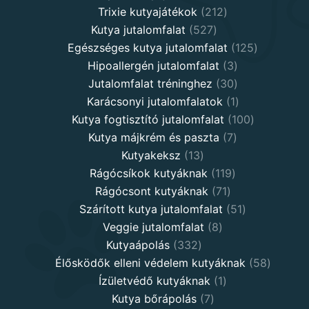
products
212
Trixie kutyajátékok
212
527
products
Kutya jutalomfalat
527
products
125
Egészséges kutya jutalomfalat
125
3
products
Hipoallergén jutalomfalat
3
30
products
Jutalomfalat tréninghez
30
products
1
Karácsonyi jutalomfalatok
1
product
100
Kutya fogtisztító jutalomfalat
100
7
products
Kutya májkrém és paszta
7
13
products
Kutyakeksz
13
products
119
Rágócsíkok kutyáknak
119
71
products
Rágócsont kutyáknak
71
products
51
Szárított kutya jutalomfalat
51
8
products
Veggie jutalomfalat
8
332
products
Kutyaápolás
332
products
58
Élősködők elleni védelem kutyáknak
58
1
product
Ízületvédő kutyáknak
1
7
product
Kutya bőrápolás
7