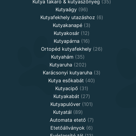
products
35
Kutya takaró & kutyaszőnyeg
35
96
products
Kutyaágy
96
products
6
Kutyafekhely utazáshoz
6
3
products
Kutyakanapé
3
12
products
Kutyakosár
12
products
16
Kutyapárna
16
products
26
Ortopéd kutyafekhely
26
35
products
Kutyahám
35
products
202
Kutyaruha
202
products
3
Karácsonyi kutyaruha
3
40
products
Kutya esőkabát
40
31
products
Kutyacipő
31
products
27
Kutyakabát
27
products
101
Kutyapulóver
101
89
products
Kutyatál
89
products
7
Automata etető
7
6
products
Etetőállványok
6
products
13
Evéslassító tál
13