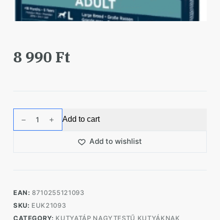
8 990
Ft
Eukanuba
Add to cart
Adult
Large
Add to wishlist
Salmon&Barley
kutyatáp
2,5kg
quantity
EAN:
8710255121093
SKU:
EUK21093
CATEGORY:
KUTYATÁP NAGYTESTŰ KUTYÁKNAK