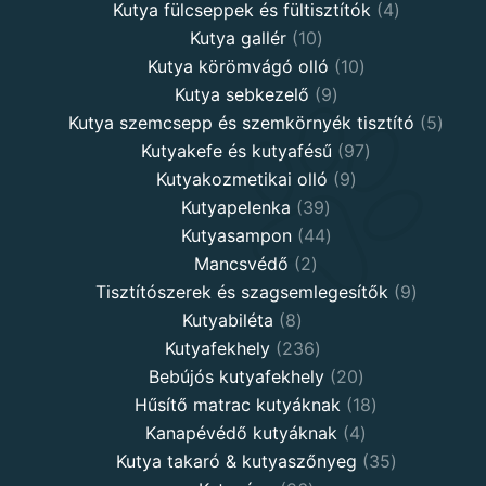
products
4
Kutya fülcseppek és fültisztítók
4
10
products
Kutya gallér
10
products
10
Kutya körömvágó olló
10
9
products
Kutya sebkezelő
9
products
5
Kutya szemcsepp és szemkörnyék tisztító
5
97
produ
Kutyakefe és kutyafésű
97
9
products
Kutyakozmetikai olló
9
39
products
Kutyapelenka
39
products
44
Kutyasampon
44
2
products
Mancsvédő
2
products
9
Tisztítószerek és szagsemlegesítők
9
8
products
Kutyabiléta
8
products
236
Kutyafekhely
236
products
20
Bebújós kutyafekhely
20
products
18
Hűsítő matrac kutyáknak
18
4
products
Kanapévédő kutyáknak
4
products
35
Kutya takaró & kutyaszőnyeg
35