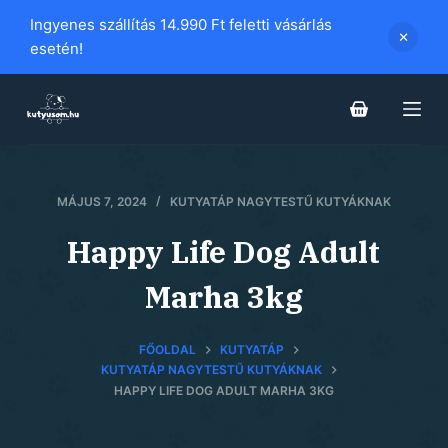
S
Ingyenes szállítás 14.990 Ft feletti vásárlás
k
esetén!
i
p
t
o
c
MÁJUS 7, 2024
KUTYATÁP NAGYTESTŰ KUTYÁKNAK
o
n
Happy Life Dog Adult
t
e
Marha 3kg
n
t
FŐOLDAL
KUTYATÁP
KUTYATÁP NAGYTESTŰ KUTYÁKNAK
HAPPY LIFE DOG ADULT MARHA 3KG