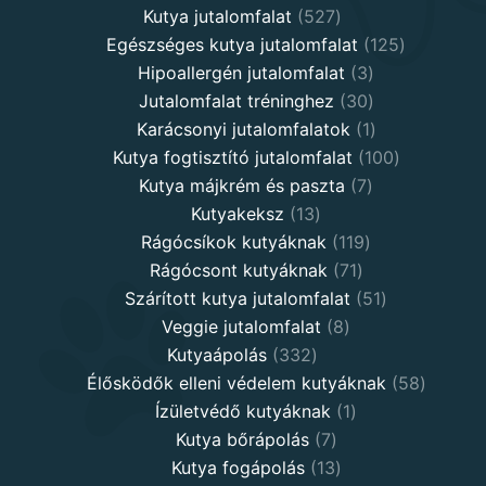
527
products
Kutya jutalomfalat
527
products
125
Egészséges kutya jutalomfalat
125
3
products
Hipoallergén jutalomfalat
3
30
products
Jutalomfalat tréninghez
30
products
1
Karácsonyi jutalomfalatok
1
product
100
Kutya fogtisztító jutalomfalat
100
7
products
Kutya májkrém és paszta
7
13
products
Kutyakeksz
13
products
119
Rágócsíkok kutyáknak
119
71
products
Rágócsont kutyáknak
71
products
51
Szárított kutya jutalomfalat
51
8
products
Veggie jutalomfalat
8
332
products
Kutyaápolás
332
products
58
Élősködők elleni védelem kutyáknak
58
1
product
Ízületvédő kutyáknak
1
7
product
Kutya bőrápolás
7
products
13
Kutya fogápolás
13