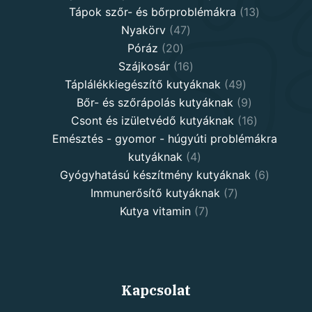
13
product
Tápok szőr- és bőrproblémákra
13
47
products
Nyakörv
47
20
products
Póráz
20
products
16
Szájkosár
16
products
49
Táplálékkiegészítő kutyáknak
49
products
9
Bőr- és szőrápolás kutyáknak
9
products
16
Csont és izületvédő kutyáknak
16
products
Emésztés - gyomor - húgyúti problémákra
4
kutyáknak
4
products
6
Gyógyhatású készítmény kutyáknak
6
7
products
Immunerősítő kutyáknak
7
7
products
Kutya vitamin
7
products
Kapcsolat