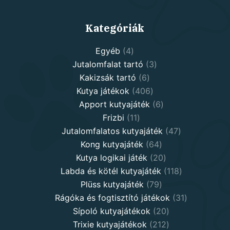
Kategóriák
4
Egyéb
4
products
3
Jutalomfalat tartó
3
6
products
Kakizsák tartó
6
products
406
Kutya játékok
406
products
6
Apport kutyajáték
6
11
products
Frizbi
11
products
47
Jutalomfalatos kutyajáték
47
64
products
Kong kutyajáték
64
products
20
Kutya logikai játék
20
products
118
Labda és kötél kutyajáték
118
79
products
Plüss kutyajáték
79
products
31
Rágóka és fogtisztító játékok
31
20
products
Sípoló kutyajátékok
20
products
212
Trixie kutyajátékok
212