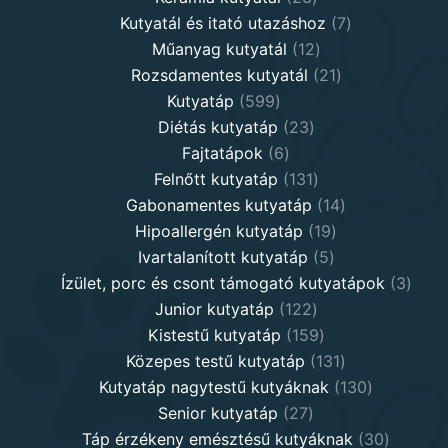
products
7
Kutyatál és itató utazáshoz
7
12
products
Műanyag kutyatál
12
products
21
Rozsdamentes kutyatál
21
599
products
Kutyatáp
599
products
23
Diétás kutyatáp
23
6
products
Fajtatápok
6
products
131
Felnőtt kutyatáp
131
products
14
Gabonamentes kutyatáp
14
19
products
Hipoallergén kutyatáp
19
5
products
Ivartalanított kutyatáp
5
products
3
Ízület, porc és csont támogató kutyatápok
3
122
produ
Junior kutyatáp
122
products
159
Kistestű kutyatáp
159
products
131
Közepes testű kutyatáp
131
products
130
Kutyatáp nagytestű kutyáknak
130
27
products
Senior kutyatáp
27
products
30
Táp érzékeny emésztésű kutyáknak
30