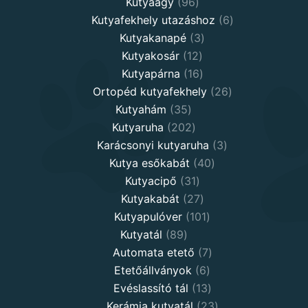
96
products
Kutyaágy
96
products
6
Kutyafekhely utazáshoz
6
3
products
Kutyakanapé
3
12
products
Kutyakosár
12
products
16
Kutyapárna
16
products
26
Ortopéd kutyafekhely
26
35
products
Kutyahám
35
products
202
Kutyaruha
202
products
3
Karácsonyi kutyaruha
3
40
products
Kutya esőkabát
40
31
products
Kutyacipő
31
products
27
Kutyakabát
27
products
101
Kutyapulóver
101
89
products
Kutyatál
89
products
7
Automata etető
7
6
products
Etetőállványok
6
products
13
Evéslassító tál
13
products
23
Kerámia kutyatál
23