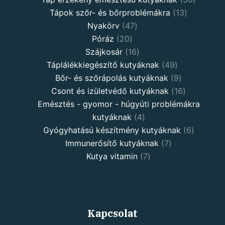
13
product
Tápok szőr- és bőrproblémákra
13
47
products
Nyakörv
47
20
products
Póráz
20
products
16
Szájkosár
16
products
49
Táplálékkiegészítő kutyáknak
49
products
9
Bőr- és szőrápolás kutyáknak
9
products
16
Csont és izületvédő kutyáknak
16
products
Emésztés - gyomor - húgyúti problémákra
4
kutyáknak
4
products
6
Gyógyhatású készítmény kutyáknak
6
7
products
Immunerősítő kutyáknak
7
7
products
Kutya vitamin
7
products
Kapcsolat