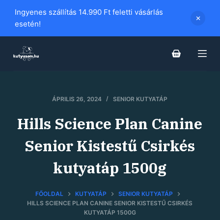
S
Ingyenes szállítás 14.990 Ft feletti vásárlás
k
esetén!
i
p
t
o
c
ÁPRILIS 26, 2024
SENIOR KUTYATÁP
o
n
Hills Science Plan Canine
t
e
Senior Kistestű Csirkés
n
kutyatáp 1500g
t
FŐOLDAL
KUTYATÁP
SENIOR KUTYATÁP
HILLS SCIENCE PLAN CANINE SENIOR KISTESTŰ CSIRKÉS
KUTYATÁP 1500G