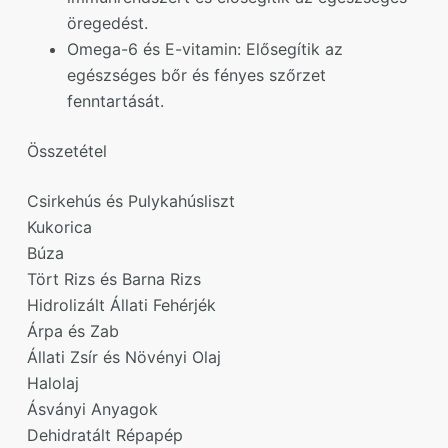
öregedést.
Omega-6 és E-vitamin: Elősegítik az
egészséges bőr és fényes szőrzet
fenntartását.
Összetétel
Csirkehús és Pulykahúsliszt
Kukorica
Búza
Tört Rizs és Barna Rizs
Hidrolizált Állati Fehérjék
Árpa és Zab
Állati Zsír és Növényi Olaj
Halolaj
Ásványi Anyagok
Dehidratált Répapép