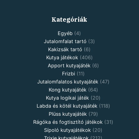
Kategóriák
4
Egyéb
4
products
3
Jutalomfalat tartó
3
6
products
Kakizsák tartó
6
products
406
Kutya játékok
406
products
6
Apport kutyajáték
6
11
products
Frizbi
11
products
47
Jutalomfalatos kutyajáték
47
64
products
Kong kutyajáték
64
products
20
Kutya logikai játék
20
products
118
Labda és kötél kutyajáték
118
79
products
Plüss kutyajáték
79
products
31
Rágóka és fogtisztító játékok
31
20
products
Sípoló kutyajátékok
20
products
212
Trixie kutyajátékok
212