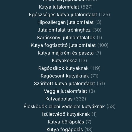
527
products
Kutya jutalomfalat
527
products
125
Egészséges kutya jutalomfalat
125
3
products
Hipoallergén jutalomfalat
3
30
products
Jutalomfalat tréninghez
30
products
1
Karácsonyi jutalomfalatok
1
product
100
Kutya fogtisztító jutalomfalat
100
7
products
Kutya májkrém és paszta
7
13
products
Kutyakeksz
13
products
119
Rágócsíkok kutyáknak
119
71
products
Rágócsont kutyáknak
71
products
51
Szárított kutya jutalomfalat
51
8
products
Veggie jutalomfalat
8
332
products
Kutyaápolás
332
products
58
Élősködők elleni védelem kutyáknak
58
1
product
Ízületvédő kutyáknak
1
7
product
Kutya bőrápolás
7
products
13
Kutya fogápolás
13