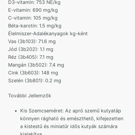
D3-vitamin: 753 NE/kg
E-vitamin: 690 mg/kg
C-vitamin: 105 mg/kg
Béta-karotin: 1.5 mg/kg
Élelmiszer-Adalékanyagok kg-ként
Vas (3b103): 71.6 mg
Jód (3b202): 1.1 mg
Réz (3b405): 7.1 mg
Mangán (3b502): 7.4 mg
Cink (3b603): 148 mg
Szelén (3b801): 0.2 mg
További Jellemzők
Kis Szemcseméret: Az apró szemű kutyatáp
könnyen rágható és emészthető, kifejezetten
a kistestű és miniatűr idős kutyák számára
kialakítva.