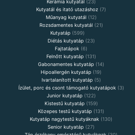
products
23
Kerámia kutyatál
23
products
7
Kutyatál és itató utazáshoz
7
12
products
Műanyag kutyatál
12
products
21
Rozsdamentes kutyatál
21
599
products
Kutyatáp
599
products
23
Diétás kutyatáp
23
6
products
Fajtatápok
6
products
131
Felnőtt kutyatáp
131
products
14
Gabonamentes kutyatáp
14
19
products
Hipoallergén kutyatáp
19
5
products
Ivartalanított kutyatáp
5
products
3
Ízület, porc és csont támogató kutyatápok
3
122
produ
Junior kutyatáp
122
products
159
Kistestű kutyatáp
159
products
131
Közepes testű kutyatáp
131
products
130
Kutyatáp nagytestű kutyáknak
130
27
products
Senior kutyatáp
27
products
30
Táp érzékeny emésztésű kutyáknak
30