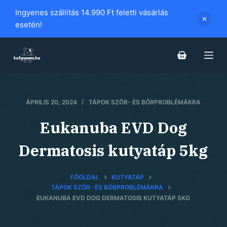
S
Ingyenes szállítás 14.990 Ft feletti vásárlás
k
esetén!
i
p
t
o
c
ÁPRILIS 20, 2024
TÁPOK SZŐR- ÉS BŐRPROBLÉMÁKRA
o
n
Eukanuba EVD Dog
t
e
Dermatosis kutyatáp 5kg
n
t
FŐOLDAL
KUTYATÁP
TÁPOK SZŐR- ÉS BŐRPROBLÉMÁKRA
EUKANUBA EVD DOG DERMATOSIS KUTYATÁP 5KG