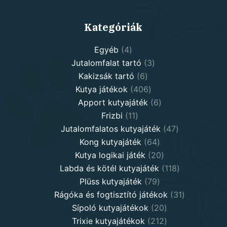
Kategóriák
4
Egyéb
4
products
3
Jutalomfalat tartó
3
6
products
Kakizsák tartó
6
products
406
Kutya játékok
406
products
6
Apport kutyajáték
6
11
products
Frizbi
11
products
47
Jutalomfalatos kutyajáték
47
64
products
Kong kutyajáték
64
products
20
Kutya logikai játék
20
products
118
Labda és kötél kutyajáték
118
79
products
Plüss kutyajáték
79
products
31
Rágóka és fogtisztító játékok
31
20
products
Sípoló kutyajátékok
20
products
212
Trixie kutyajátékok
212