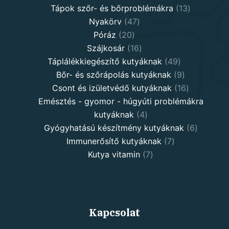
13
product
Tápok szőr- és bőrproblémákra
13
47
products
Nyakörv
47
20
products
Póráz
20
products
16
Szájkosár
16
products
49
Táplálékkiegészítő kutyáknak
49
products
9
Bőr- és szőrápolás kutyáknak
9
products
16
Csont és izületvédő kutyáknak
16
products
Emésztés - gyomor - húgyúti problémákra
4
kutyáknak
4
products
6
Gyógyhatású készítmény kutyáknak
6
7
products
Immunerősítő kutyáknak
7
7
products
Kutya vitamin
7
products
Kapcsolat