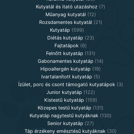
products
7
Kutyatál és itató utazáshoz
7
12
products
Műanyag kutyatál
12
products
21
Rozsdamentes kutyatál
21
599
products
Kutyatáp
599
products
23
Diétás kutyatáp
23
6
products
Fajtatápok
6
products
131
Felnőtt kutyatáp
131
products
14
Gabonamentes kutyatáp
14
19
products
Hipoallergén kutyatáp
19
5
products
Ivartalanított kutyatáp
5
products
3
Ízület, porc és csont támogató kutyatápok
3
122
produ
Junior kutyatáp
122
products
159
Kistestű kutyatáp
159
products
131
Közepes testű kutyatáp
131
products
130
Kutyatáp nagytestű kutyáknak
130
27
products
Senior kutyatáp
27
products
30
Táp érzékeny emésztésű kutyáknak
30