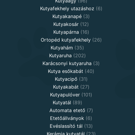
96
products
Kutyaágy
96
products
6
Kutyafekhely utazáshoz
6
3
products
Kutyakanapé
3
12
products
Kutyakosár
12
products
16
Kutyapárna
16
products
26
Ortopéd kutyafekhely
26
35
products
Kutyahám
35
products
202
Kutyaruha
202
products
3
Karácsonyi kutyaruha
3
40
products
Kutya esőkabát
40
31
products
Kutyacipő
31
products
27
Kutyakabát
27
products
101
Kutyapulóver
101
89
products
Kutyatál
89
products
7
Automata etető
7
6
products
Etetőállványok
6
products
13
Evéslassító tál
13
products
23
Kerámia kutyatál
23