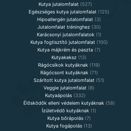
527
products
Kutya jutalomfalat
527
products
125
Egészséges kutya jutalomfalat
125
3
products
Hipoallergén jutalomfalat
3
30
products
Jutalomfalat tréninghez
30
products
1
Karácsonyi jutalomfalatok
1
product
100
Kutya fogtisztító jutalomfalat
100
7
products
Kutya májkrém és paszta
7
13
products
Kutyakeksz
13
products
119
Rágócsíkok kutyáknak
119
71
products
Rágócsont kutyáknak
71
products
51
Szárított kutya jutalomfalat
51
8
products
Veggie jutalomfalat
8
332
products
Kutyaápolás
332
products
58
Élősködők elleni védelem kutyáknak
58
1
product
Ízületvédő kutyáknak
1
7
product
Kutya bőrápolás
7
products
13
Kutya fogápolás
13