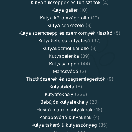
products
4
Kutya fülcseppek és fültisztítók
4
10
products
Kutya gallér
10
products
10
Kutya körömvágó olló
10
9
products
Kutya sebkezelő
9
products
5
Kutya szemcsepp és szemkörnyék tisztító
5
97
produ
Kutyakefe és kutyafésű
97
9
products
Kutyakozmetikai olló
9
39
products
Kutyapelenka
39
products
44
Kutyasampon
44
2
products
Mancsvédő
2
products
9
Tisztítószerek és szagsemlegesítők
9
8
products
Kutyabiléta
8
products
236
Kutyafekhely
236
products
20
Bebújós kutyafekhely
20
products
18
Hűsítő matrac kutyáknak
18
4
products
Kanapévédő kutyáknak
4
products
35
Kutya takaró & kutyaszőnyeg
35