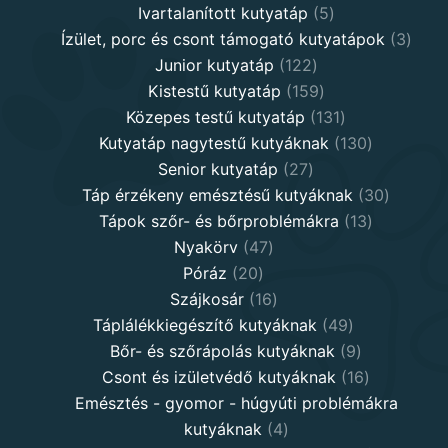
5
products
Ivartalanított kutyatáp
5
products
3
Ízület, porc és csont támogató kutyatápok
3
122
produ
Junior kutyatáp
122
products
159
Kistestű kutyatáp
159
products
131
Közepes testű kutyatáp
131
products
130
Kutyatáp nagytestű kutyáknak
130
27
products
Senior kutyatáp
27
products
30
Táp érzékeny emésztésű kutyáknak
30
13
product
Tápok szőr- és bőrproblémákra
13
47
products
Nyakörv
47
20
products
Póráz
20
products
16
Szájkosár
16
products
49
Táplálékkiegészítő kutyáknak
49
products
9
Bőr- és szőrápolás kutyáknak
9
products
16
Csont és izületvédő kutyáknak
16
products
Emésztés - gyomor - húgyúti problémákra
4
kutyáknak
4