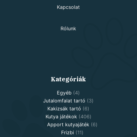
Kapcsolat
Rólunk
Kategóriák
4
Egyéb
4
products
3
Jutalomfalat tartó
3
6
products
Kakizsák tartó
6
products
406
Kutya játékok
406
products
6
Apport kutyajáték
6
11
products
Frizbi
11