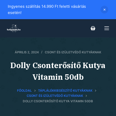
S
Ingyenes szállítás 14.990 Ft feletti vásárlás
k
esetén!
i
p
t
o
c
ÁPRILIS 2, 2024
CSONT ÉS IZÜLETVÉDŐ KUTYÁKNAK
o
n
Dolly Csonterősítő Kutya
t
e
Vitamin 50db
n
t
FŐOLDAL
TÁPLÁLÉKKIEGÉSZÍTŐ KUTYÁKNAK
CSONT ÉS IZÜLETVÉDŐ KUTYÁKNAK
DOLLY CSONTERŐSÍTŐ KUTYA VITAMIN 50DB