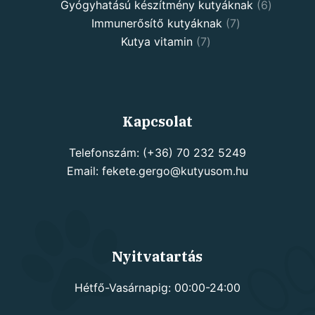
products
6
Gyógyhatású készítmény kutyáknak
6
7
products
Immunerősítő kutyáknak
7
7
products
Kutya vitamin
7
products
Kapcsolat
Telefonszám: (+36) 70 232 5249
Email: fekete.gergo@kutyusom.hu
Nyitvatartás
Hétfő-Vasárnapig: 00:00-24:00