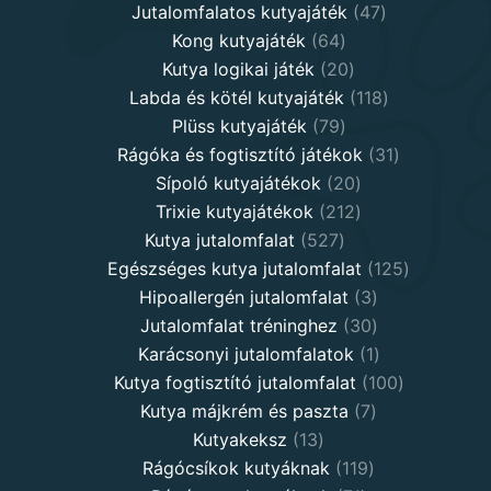
products
47
Jutalomfalatos kutyajáték
47
64
products
Kong kutyajáték
64
products
20
Kutya logikai játék
20
products
118
Labda és kötél kutyajáték
118
79
products
Plüss kutyajáték
79
products
31
Rágóka és fogtisztító játékok
31
20
products
Sípoló kutyajátékok
20
products
212
Trixie kutyajátékok
212
527
products
Kutya jutalomfalat
527
products
125
Egészséges kutya jutalomfalat
125
3
products
Hipoallergén jutalomfalat
3
30
products
Jutalomfalat tréninghez
30
products
1
Karácsonyi jutalomfalatok
1
product
100
Kutya fogtisztító jutalomfalat
100
7
products
Kutya májkrém és paszta
7
13
products
Kutyakeksz
13
products
119
Rágócsíkok kutyáknak
119