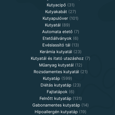
31
products
Kutyacipő
31
products
27
Kutyakabát
27
products
101
Kutyapulóver
101
89
products
Kutyatál
89
products
7
Automata etető
7
6
products
Etetőállványok
6
products
13
Evéslassító tál
13
products
23
Kerámia kutyatál
23
products
7
Kutyatál és itató utazáshoz
7
12
products
Műanyag kutyatál
12
products
21
Rozsdamentes kutyatál
21
599
products
Kutyatáp
599
products
23
Diétás kutyatáp
23
6
products
Fajtatápok
6
products
131
Felnőtt kutyatáp
131
products
14
Gabonamentes kutyatáp
14
19
products
Hipoallergén kutyatáp
19