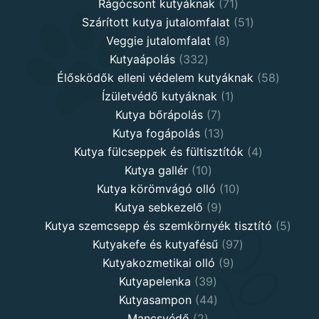
71
products
Rágócsont kutyáknak
71
products
51
Szárított kutya jutalomfalat
51
8
products
Veggie jutalomfalat
8
332
products
Kutyaápolás
332
products
58
Élősködők elleni védelem kutyáknak
58
1
product
Ízületvédő kutyáknak
1
7
product
Kutya bőrápolás
7
products
13
Kutya fogápolás
13
products
4
Kutya fülcseppek és fültisztítók
4
10
products
Kutya gallér
10
products
10
Kutya körömvágó olló
10
9
products
Kutya sebkezelő
9
products
5
Kutya szemcsepp és szemkörnyék tisztító
5
97
produ
Kutyakefe és kutyafésű
97
9
products
Kutyakozmetikai olló
9
39
products
Kutyapelenka
39
products
44
Kutyasampon
44
2
products
Mancsvédő
2