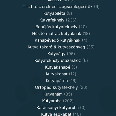
products
9
Tisztítószerek és szagsemlegesítők
9
8
products
Kutyabiléta
8
products
236
Kutyafekhely
236
products
20
Bebújós kutyafekhely
20
products
18
Hűsítő matrac kutyáknak
18
4
products
Kanapévédő kutyáknak
4
products
35
Kutya takaró & kutyaszőnyeg
35
96
products
Kutyaágy
96
products
6
Kutyafekhely utazáshoz
6
3
products
Kutyakanapé
3
12
products
Kutyakosár
12
products
16
Kutyapárna
16
products
26
Ortopéd kutyafekhely
26
35
products
Kutyahám
35
products
202
Kutyaruha
202
products
3
Karácsonyi kutyaruha
3
40
products
Kutya esőkabát
40