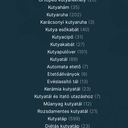
35
products
Kutyahám
35
products
202
Kutyaruha
202
products
3
Karácsonyi kutyaruha
3
40
products
Kutya esőkabát
40
31
products
Kutyacipő
31
products
27
Kutyakabát
27
products
101
Kutyapulóver
101
89
products
Kutyatál
89
products
7
Automata etető
7
6
products
Etetőállványok
6
products
13
Evéslassító tál
13
products
23
Kerámia kutyatál
23
products
7
Kutyatál és itató utazáshoz
7
12
products
Műanyag kutyatál
12
products
21
Rozsdamentes kutyatál
21
599
products
Kutyatáp
599
products
23
Diétás kutyatáp
23