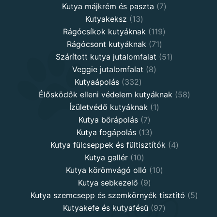
7
products
Kutya májkrém és paszta
7
13
products
Kutyakeksz
13
products
119
Rágócsíkok kutyáknak
119
71
products
Rágócsont kutyáknak
71
products
51
Szárított kutya jutalomfalat
51
8
products
Veggie jutalomfalat
8
332
products
Kutyaápolás
332
products
58
Élősködők elleni védelem kutyáknak
58
1
product
Ízületvédő kutyáknak
1
7
product
Kutya bőrápolás
7
products
13
Kutya fogápolás
13
products
4
Kutya fülcseppek és fültisztítók
4
10
products
Kutya gallér
10
products
10
Kutya körömvágó olló
10
9
products
Kutya sebkezelő
9
products
5
Kutya szemcsepp és szemkörnyék tisztító
5
97
produ
Kutyakefe és kutyafésű
97