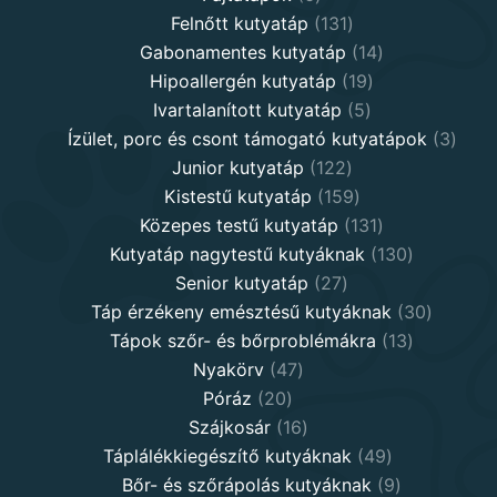
products
131
Felnőtt kutyatáp
131
products
14
Gabonamentes kutyatáp
14
19
products
Hipoallergén kutyatáp
19
5
products
Ivartalanított kutyatáp
5
products
3
Ízület, porc és csont támogató kutyatápok
3
122
produ
Junior kutyatáp
122
products
159
Kistestű kutyatáp
159
products
131
Közepes testű kutyatáp
131
products
130
Kutyatáp nagytestű kutyáknak
130
27
products
Senior kutyatáp
27
products
30
Táp érzékeny emésztésű kutyáknak
30
13
product
Tápok szőr- és bőrproblémákra
13
47
products
Nyakörv
47
20
products
Póráz
20
products
16
Szájkosár
16
products
49
Táplálékkiegészítő kutyáknak
49
products
9
Bőr- és szőrápolás kutyáknak
9