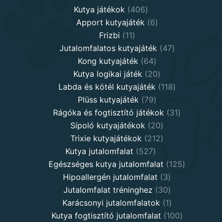
products
406
Kutya játékok
406
products
6
Apport kutyajáték
6
11
products
Frizbi
11
products
47
Jutalomfalatos kutyajáték
47
64
products
Kong kutyajáték
64
products
20
Kutya logikai játék
20
products
118
Labda és kötél kutyajáték
118
79
products
Plüss kutyajáték
79
products
31
Rágóka és fogtisztító játékok
31
20
products
Sípoló kutyajátékok
20
products
212
Trixie kutyajátékok
212
527
products
Kutya jutalomfalat
527
products
125
Egészséges kutya jutalomfalat
125
3
products
Hipoallergén jutalomfalat
3
30
products
Jutalomfalat tréninghez
30
products
1
Karácsonyi jutalomfalatok
1
product
100
Kutya fogtisztító jutalomfalat
100