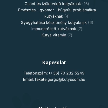
products
16
Csont és izületvédő kutyáknak
16
products
Emésztés - gyomor - húgyúti problémákra
4
kutyáknak
4
products
6
Gyógyhatású készítmény kutyáknak
6
7
products
Immunerősítő kutyáknak
7
7
products
Kutya vitamin
7
products
Kapcsolat
Telefonszám: (+36) 70 232 5249
Email: fekete.gergo@kutyusom.hu