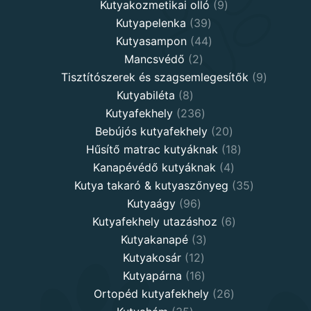
9
products
Kutyakozmetikai olló
9
39
products
Kutyapelenka
39
products
44
Kutyasampon
44
2
products
Mancsvédő
2
products
9
Tisztítószerek és szagsemlegesítők
9
8
products
Kutyabiléta
8
products
236
Kutyafekhely
236
products
20
Bebújós kutyafekhely
20
products
18
Hűsítő matrac kutyáknak
18
4
products
Kanapévédő kutyáknak
4
products
35
Kutya takaró & kutyaszőnyeg
35
96
products
Kutyaágy
96
products
6
Kutyafekhely utazáshoz
6
3
products
Kutyakanapé
3
12
products
Kutyakosár
12
products
16
Kutyapárna
16
products
26
Ortopéd kutyafekhely
26