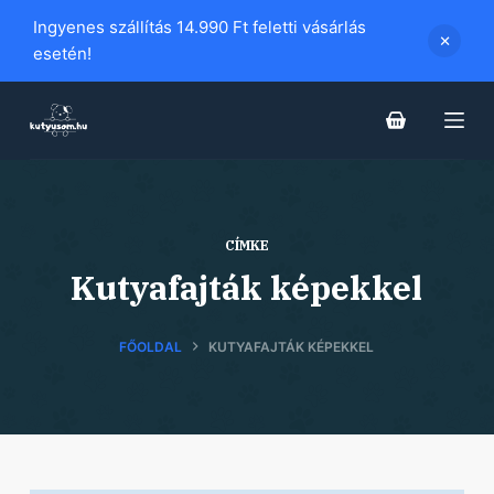
S
Ingyenes szállítás 14.990 Ft feletti vásárlás
k
esetén!
i
p
t
o
c
o
CÍMKE
n
Kutyafajták képekkel
t
e
n
FŐOLDAL
KUTYAFAJTÁK KÉPEKKEL
t