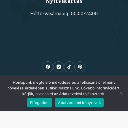
Nyitvatartás
Hétfő-Vasárnapig: 00:00-24:00
Honlapunk megfelelő működése és a felhasználói élmény
növelése érdekében sütiket használunk. Bővebb információért,
kérjük, olvassa el az Adatkezelési tájékoztatót.
Elfogadom
Adatvédelmi irányelvek
Copyright © 2026 Kutyusom.hu - kutyafelszerelés -
Adatkezelési tájékoztató
-
Ászf
-
Impresszum
-
Havidíjas keresőoptimalizálás