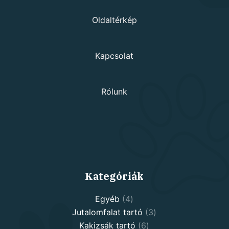
Oldaltérkép
Kapcsolat
Rólunk
Kategóriák
4
Egyéb
4
products
3
Jutalomfalat tartó
3
6
products
Kakizsák tartó
6