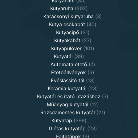
35
products
Kutyahám
35
products
202
Kutyaruha
202
products
3
Karácsonyi kutyaruha
3
40
products
Kutya esőkabát
40
31
products
Kutyacipő
31
products
27
Kutyakabát
27
products
101
Kutyapulóver
101
89
products
Kutyatál
89
products
7
Automata etető
7
6
products
Etetőállványok
6
products
13
Evéslassító tál
13
products
23
Kerámia kutyatál
23
products
7
Kutyatál és itató utazáshoz
7
12
products
Műanyag kutyatál
12
products
21
Rozsdamentes kutyatál
21
599
products
Kutyatáp
599
products
23
Diétás kutyatáp
23
6
products
Fajtatápok
6