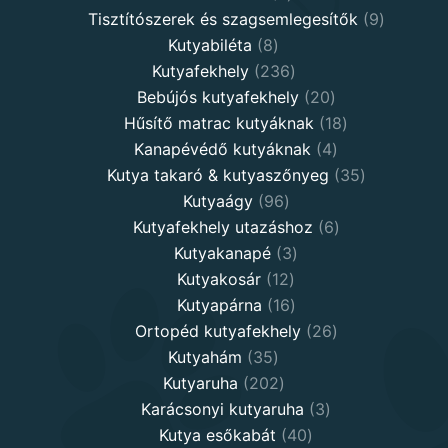
products
9
Tisztítószerek és szagsemlegesítők
9
8
products
Kutyabiléta
8
products
236
Kutyafekhely
236
products
20
Bebújós kutyafekhely
20
products
18
Hűsítő matrac kutyáknak
18
4
products
Kanapévédő kutyáknak
4
products
35
Kutya takaró & kutyaszőnyeg
35
96
products
Kutyaágy
96
products
6
Kutyafekhely utazáshoz
6
3
products
Kutyakanapé
3
12
products
Kutyakosár
12
products
16
Kutyapárna
16
products
26
Ortopéd kutyafekhely
26
35
products
Kutyahám
35
products
202
Kutyaruha
202
products
3
Karácsonyi kutyaruha
3
40
products
Kutya esőkabát
40