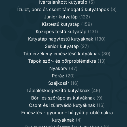
5
products
Ivartalanított kutyatáp
5
products
3
Ízület, porc és csont támogató kutyatápok
3
122
produ
Junior kutyatáp
122
products
159
Kistestű kutyatáp
159
products
131
Közepes testű kutyatáp
131
products
130
Kutyatáp nagytestű kutyáknak
130
27
products
Senior kutyatáp
27
products
30
Táp érzékeny emésztésű kutyáknak
30
13
product
Tápok szőr- és bőrproblémákra
13
47
products
Nyakörv
47
20
products
Póráz
20
products
16
Szájkosár
16
products
49
Táplálékkiegészítő kutyáknak
49
products
9
Bőr- és szőrápolás kutyáknak
9
products
16
Csont és izületvédő kutyáknak
16
products
Emésztés - gyomor - húgyúti problémákra
4
kutyáknak
4