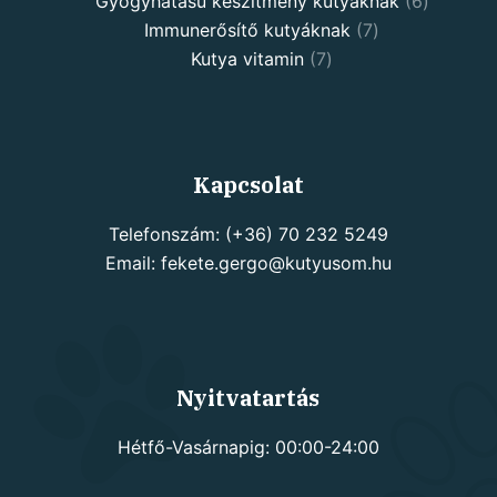
products
6
Gyógyhatású készítmény kutyáknak
6
7
products
Immunerősítő kutyáknak
7
7
products
Kutya vitamin
7
products
Kapcsolat
Telefonszám: (+36) 70 232 5249
Email: fekete.gergo@kutyusom.hu
Nyitvatartás
Hétfő-Vasárnapig: 00:00-24:00