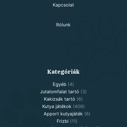
Kapcsolat
Rólunk
Kategóriák
4
Egyéb
4
products
3
Jutalomfalat tartó
3
6
products
Kakizsák tartó
6
products
406
Kutya játékok
406
products
6
Apport kutyajáték
6
11
products
Frizbi
11