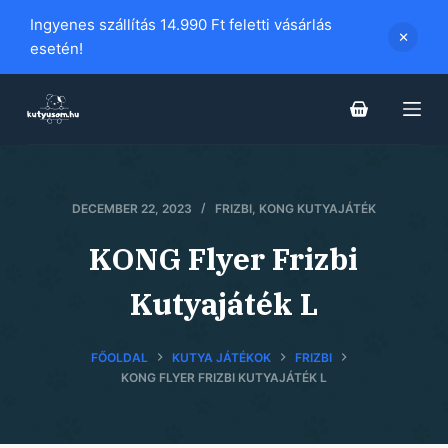
S
Ingyenes szállítás 14.990 Ft feletti vásárlás
k
esetén!
i
p
t
o
c
o
DECEMBER 22, 2023
FRIZBI
,
KONG KUTYAJÁTÉK
n
KONG Flyer Frizbi
t
e
Kutyajáték L
n
t
FŐOLDAL
KUTYA JÁTÉKOK
FRIZBI
KONG FLYER FRIZBI KUTYAJÁTÉK L