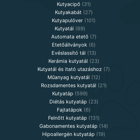
31
products
Kutyacipő
31
products
27
Kutyakabát
27
products
101
Kutyapulóver
101
89
products
Kutyatál
89
products
7
Automata etető
7
6
products
Etetőállványok
6
products
13
Evéslassító tál
13
products
23
Kerámia kutyatál
23
products
7
Kutyatál és itató utazáshoz
7
12
products
Műanyag kutyatál
12
products
21
Rozsdamentes kutyatál
21
599
products
Kutyatáp
599
products
23
Diétás kutyatáp
23
6
products
Fajtatápok
6
products
131
Felnőtt kutyatáp
131
products
14
Gabonamentes kutyatáp
14
19
products
Hipoallergén kutyatáp
19