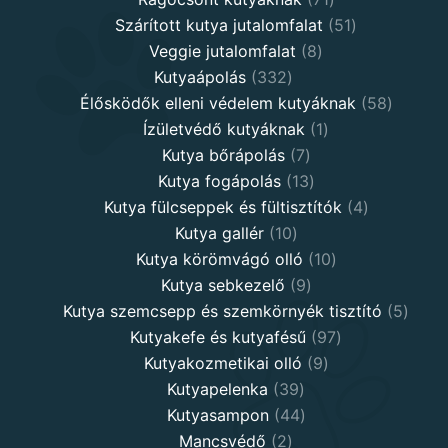
products
51
Szárított kutya jutalomfalat
51
8
products
Veggie jutalomfalat
8
332
products
Kutyaápolás
332
products
58
Élősködők elleni védelem kutyáknak
58
1
product
Ízületvédő kutyáknak
1
7
product
Kutya bőrápolás
7
products
13
Kutya fogápolás
13
products
4
Kutya fülcseppek és fültisztítók
4
10
products
Kutya gallér
10
products
10
Kutya körömvágó olló
10
9
products
Kutya sebkezelő
9
products
5
Kutya szemcsepp és szemkörnyék tisztító
5
97
produ
Kutyakefe és kutyafésű
97
9
products
Kutyakozmetikai olló
9
39
products
Kutyapelenka
39
products
44
Kutyasampon
44
2
products
Mancsvédő
2