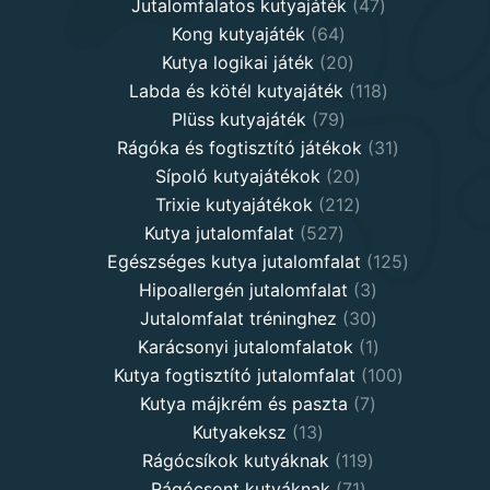
products
47
Jutalomfalatos kutyajáték
47
64
products
Kong kutyajáték
64
products
20
Kutya logikai játék
20
products
118
Labda és kötél kutyajáték
118
79
products
Plüss kutyajáték
79
products
31
Rágóka és fogtisztító játékok
31
20
products
Sípoló kutyajátékok
20
products
212
Trixie kutyajátékok
212
527
products
Kutya jutalomfalat
527
products
125
Egészséges kutya jutalomfalat
125
3
products
Hipoallergén jutalomfalat
3
30
products
Jutalomfalat tréninghez
30
products
1
Karácsonyi jutalomfalatok
1
product
100
Kutya fogtisztító jutalomfalat
100
7
products
Kutya májkrém és paszta
7
13
products
Kutyakeksz
13
products
119
Rágócsíkok kutyáknak
119
71
products
Rágócsont kutyáknak
71