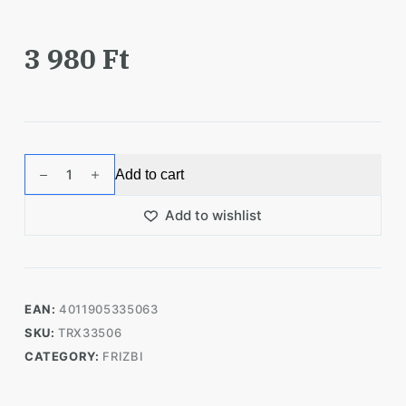
3 980
Ft
Trixie
Add to cart
Játék
Dog
Add to wishlist
Disc
Hőre
Lágyuló
22cm
EAN:
4011905335063
quantity
SKU:
TRX33506
CATEGORY:
FRIZBI