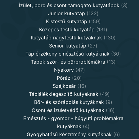
products
3
Ízület, porc és csont támogató kutyatápok
3
122
produ
Junior kutyatáp
122
products
159
Kistestű kutyatáp
159
products
131
Közepes testű kutyatáp
131
products
130
Kutyatáp nagytestű kutyáknak
130
27
products
Senior kutyatáp
27
products
30
Táp érzékeny emésztésű kutyáknak
30
13
product
Tápok szőr- és bőrproblémákra
13
47
products
Nyakörv
47
20
products
Póráz
20
products
16
Szájkosár
16
products
49
Táplálékkiegészítő kutyáknak
49
products
9
Bőr- és szőrápolás kutyáknak
9
products
16
Csont és izületvédő kutyáknak
16
products
Emésztés - gyomor - húgyúti problémákra
4
kutyáknak
4
products
6
Gyógyhatású készítmény kutyáknak
6