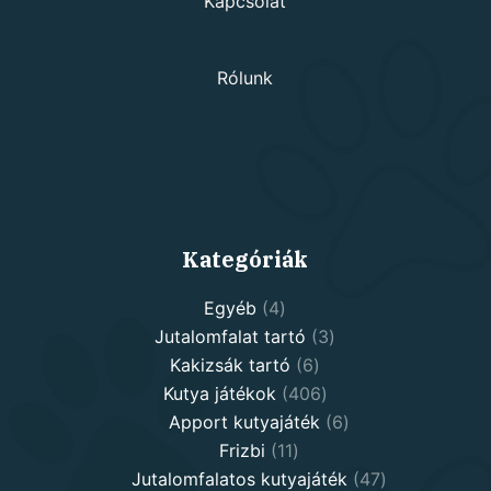
Kapcsolat
Rólunk
Kategóriák
4
Egyéb
4
products
3
Jutalomfalat tartó
3
6
products
Kakizsák tartó
6
products
406
Kutya játékok
406
products
6
Apport kutyajáték
6
11
products
Frizbi
11
products
47
Jutalomfalatos kutyajáték
47