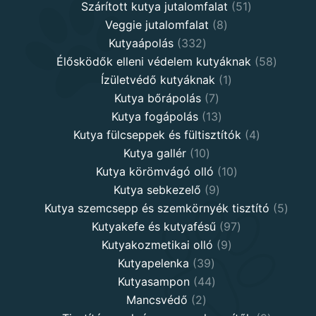
products
51
Szárított kutya jutalomfalat
51
8
products
Veggie jutalomfalat
8
332
products
Kutyaápolás
332
products
58
Élősködők elleni védelem kutyáknak
58
1
product
Ízületvédő kutyáknak
1
7
product
Kutya bőrápolás
7
products
13
Kutya fogápolás
13
products
4
Kutya fülcseppek és fültisztítók
4
10
products
Kutya gallér
10
products
10
Kutya körömvágó olló
10
9
products
Kutya sebkezelő
9
products
5
Kutya szemcsepp és szemkörnyék tisztító
5
97
produ
Kutyakefe és kutyafésű
97
9
products
Kutyakozmetikai olló
9
39
products
Kutyapelenka
39
products
44
Kutyasampon
44
2
products
Mancsvédő
2