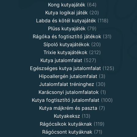
64
products
Kong kutyajáték
64
products
20
Kutya logikai játék
20
products
118
Labda és kötél kutyajáték
118
79
products
Plüss kutyajáték
79
products
31
Rágóka és fogtisztító játékok
31
20
products
Sípoló kutyajátékok
20
products
212
Trixie kutyajátékok
212
527
products
Kutya jutalomfalat
527
products
125
Egészséges kutya jutalomfalat
125
3
products
Hipoallergén jutalomfalat
3
30
products
Jutalomfalat tréninghez
30
products
1
Karácsonyi jutalomfalatok
1
product
100
Kutya fogtisztító jutalomfalat
100
7
products
Kutya májkrém és paszta
7
13
products
Kutyakeksz
13
products
119
Rágócsíkok kutyáknak
119
71
products
Rágócsont kutyáknak
71