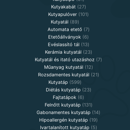
products
27
Kutyakabát
27
products
101
Kutyapulóver
101
89
products
Kutyatál
89
products
7
Automata etető
7
6
products
Etetőállványok
6
products
13
Evéslassító tál
13
products
23
Kerámia kutyatál
23
products
7
Kutyatál és itató utazáshoz
7
12
products
Műanyag kutyatál
12
products
21
Rozsdamentes kutyatál
21
599
products
Kutyatáp
599
products
23
Diétás kutyatáp
23
6
products
Fajtatápok
6
products
131
Felnőtt kutyatáp
131
products
14
Gabonamentes kutyatáp
14
19
products
Hipoallergén kutyatáp
19
5
products
Ivartalanított kutyatáp
5