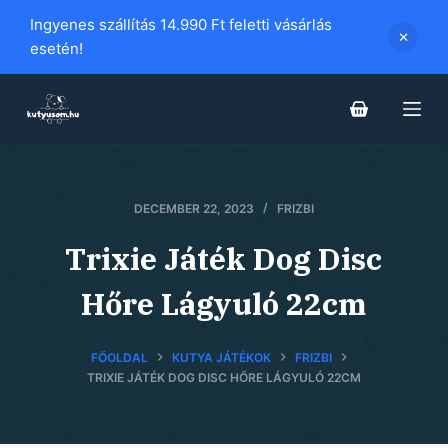
S
Ingyenes szállítás 14.990 Ft feletti vásárlás
k
esetén!
i
p
t
o
c
o
DECEMBER 22, 2023
FRIZBI
n
Trixie Játék Dog Disc
t
e
Hőre Lágyuló 22cm
n
t
FŐOLDAL
KUTYA JÁTÉKOK
FRIZBI
TRIXIE JÁTÉK DOG DISC HŐRE LÁGYULÓ 22CM