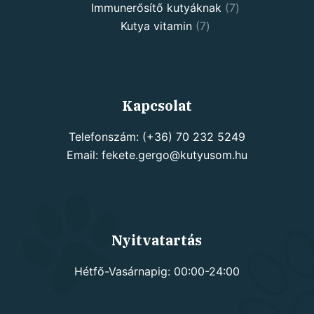
7
products
Immunerősítő kutyáknak
7
7
products
Kutya vitamin
7
products
Kapcsolat
Telefonszám: (+36) 70 232 5249
Email: fekete.gergo@kutyusom.hu
Nyitvatartás
Hétfő-Vasárnapig: 00:00-24:00