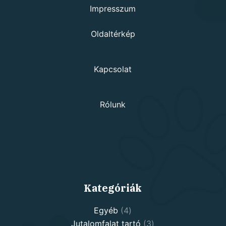
Impresszum
Oldaltérkép
Kapcsolat
Rólunk
Kategóriák
4
Egyéb
4
products
3
Jutalomfalat tartó
3