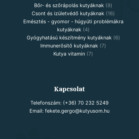
products
9
Bőr- és szőrápolás kutyáknak
9
products
16
Csont és izületvédő kutyáknak
16
products
Emésztés - gyomor - húgyúti problémákra
4
kutyáknak
4
products
6
Gyógyhatású készítmény kutyáknak
6
7
products
Immunerősítő kutyáknak
7
7
products
Kutya vitamin
7
products
Kapcsolat
Telefonszám: (+36) 70 232 5249
Email: fekete.gergo@kutyusom.hu