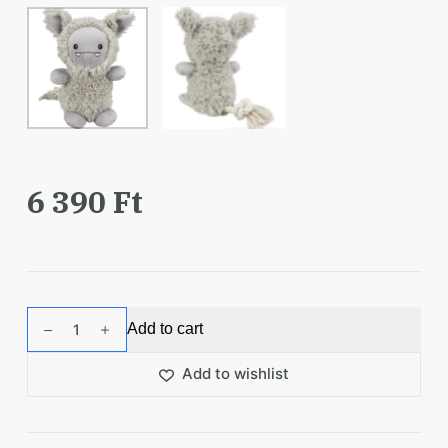
6 390
Ft
Trixie
Add to cart
Játék
Plüss
Add to wishlist
Szörny
32cm
szürke