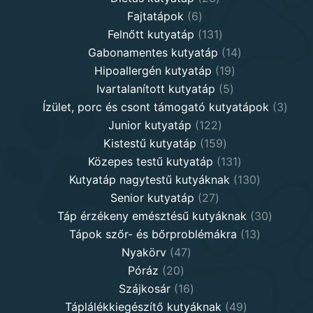
6
products
Fajtatápok
6
products
131
Felnőtt kutyatáp
131
products
14
Gabonamentes kutyatáp
14
19
products
Hipoallergén kutyatáp
19
5
products
Ivartalanított kutyatáp
5
products
3
Ízület, porc és csont támogató kutyatápok
3
122
produ
Junior kutyatáp
122
products
159
Kistestű kutyatáp
159
products
131
Közepes testű kutyatáp
131
products
130
Kutyatáp nagytestű kutyáknak
130
27
products
Senior kutyatáp
27
products
30
Táp érzékeny emésztésű kutyáknak
30
13
product
Tápok szőr- és bőrproblémákra
13
47
products
Nyakörv
47
20
products
Póráz
20
products
16
Szájkosár
16
products
49
Táplálékkiegészítő kutyáknak
49