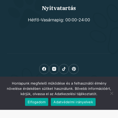
Nyitvatartás
Hétfő-Vasárnapig: 00:00-24:00
Honlapunk megfelelő működése és a felhasználói élmény
növelése érdekében sütiket használunk. Bővebb információért,
kérjük, olvassa el az Adatkezelési tájékoztatót.
Elfogadom
Adatvédelmi irányelvek
Copyright © 2026 Kutyusom.hu - kutyafelszerelés -
Adatkezelési tájékoztató
-
Ászf
-
Impresszum
-