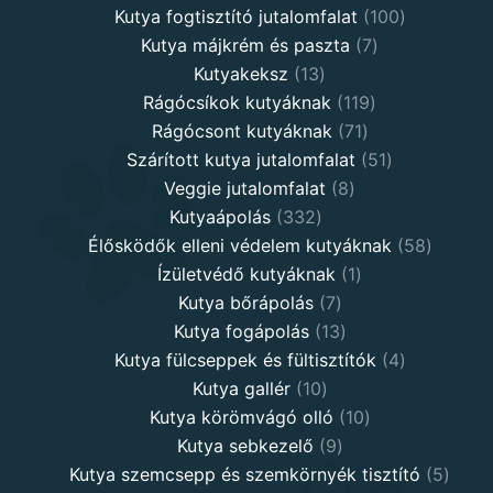
product
100
Kutya fogtisztító jutalomfalat
100
7
products
Kutya májkrém és paszta
7
13
products
Kutyakeksz
13
products
119
Rágócsíkok kutyáknak
119
71
products
Rágócsont kutyáknak
71
products
51
Szárított kutya jutalomfalat
51
8
products
Veggie jutalomfalat
8
332
products
Kutyaápolás
332
products
58
Élősködők elleni védelem kutyáknak
58
1
product
Ízületvédő kutyáknak
1
7
product
Kutya bőrápolás
7
products
13
Kutya fogápolás
13
products
4
Kutya fülcseppek és fültisztítók
4
10
products
Kutya gallér
10
products
10
Kutya körömvágó olló
10
9
products
Kutya sebkezelő
9
products
5
Kutya szemcsepp és szemkörnyék tisztító
5