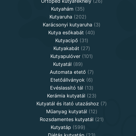
products
26
Ortopéd kutyafekhely
26
35
products
Kutyahám
35
products
202
Kutyaruha
202
products
3
Karácsonyi kutyaruha
3
40
products
Kutya esőkabát
40
31
products
Kutyacipő
31
products
27
Kutyakabát
27
products
101
Kutyapulóver
101
89
products
Kutyatál
89
products
7
Automata etető
7
6
products
Etetőállványok
6
products
13
Evéslassító tál
13
products
23
Kerámia kutyatál
23
products
7
Kutyatál és itató utazáshoz
7
12
products
Műanyag kutyatál
12
products
21
Rozsdamentes kutyatál
21
599
products
Kutyatáp
599
products
23
Diétás kutyatáp
23