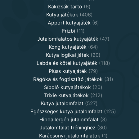
6
products
Kakizsák tartó
6
products
406
Kutya játékok
406
products
6
Apport kutyajáték
6
11
products
Frizbi
11
products
47
Jutalomfalatos kutyajáték
47
64
products
Kong kutyajáték
64
products
20
Kutya logikai játék
20
products
118
Labda és kötél kutyajáték
118
79
products
Plüss kutyajáték
79
products
31
Rágóka és fogtisztító játékok
31
20
products
Sípoló kutyajátékok
20
products
212
Trixie kutyajátékok
212
527
products
Kutya jutalomfalat
527
products
125
Egészséges kutya jutalomfalat
125
3
products
Hipoallergén jutalomfalat
3
30
products
Jutalomfalat tréninghez
30
products
1
Karácsonyi jutalomfalatok
1