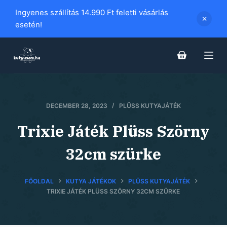
S
Ingyenes szállítás 14.990 Ft feletti vásárlás
k
esetén!
i
p
t
o
c
o
DECEMBER 28, 2023
PLÜSS KUTYAJÁTÉK
n
Trixie Játék Plüss Szörny
t
e
32cm szürke
n
t
FŐOLDAL
KUTYA JÁTÉKOK
PLÜSS KUTYAJÁTÉK
TRIXIE JÁTÉK PLÜSS SZÖRNY 32CM SZÜRKE