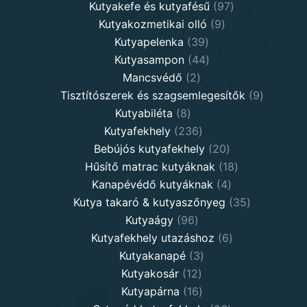
97
produ
Kutyakefe és kutyafésű
97
9
products
Kutyakozmetikai olló
9
39
products
Kutyapelenka
39
products
44
Kutyasampon
44
2
products
Mancsvédő
2
products
9
Tisztítószerek és szagsemlegesítők
9
8
products
Kutyabiléta
8
products
236
Kutyafekhely
236
products
20
Bebújós kutyafekhely
20
products
18
Hűsítő matrac kutyáknak
18
4
products
Kanapévédő kutyáknak
4
products
35
Kutya takaró & kutyaszőnyeg
35
96
products
Kutyaágy
96
products
6
Kutyafekhely utazáshoz
6
3
products
Kutyakanapé
3
12
products
Kutyakosár
12
products
16
Kutyapárna
16