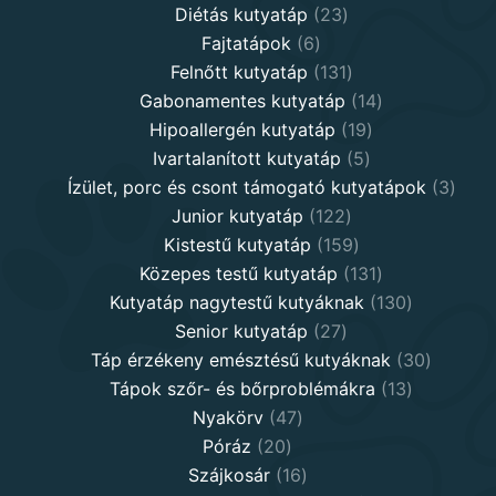
products
23
Diétás kutyatáp
23
6
products
Fajtatápok
6
products
131
Felnőtt kutyatáp
131
products
14
Gabonamentes kutyatáp
14
19
products
Hipoallergén kutyatáp
19
5
products
Ivartalanított kutyatáp
5
products
3
Ízület, porc és csont támogató kutyatápok
3
122
produ
Junior kutyatáp
122
products
159
Kistestű kutyatáp
159
products
131
Közepes testű kutyatáp
131
products
130
Kutyatáp nagytestű kutyáknak
130
27
products
Senior kutyatáp
27
products
30
Táp érzékeny emésztésű kutyáknak
30
13
product
Tápok szőr- és bőrproblémákra
13
47
products
Nyakörv
47
20
products
Póráz
20
products
16
Szájkosár
16