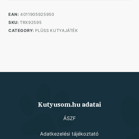
EAN:
4011905925950
SKU:
TRX92595
CATEGORY:
PLÜSS KUTYAJÁTÉK
Kutyusom.hu adatai
ÁSZF
Adatkezelési tájékoztató