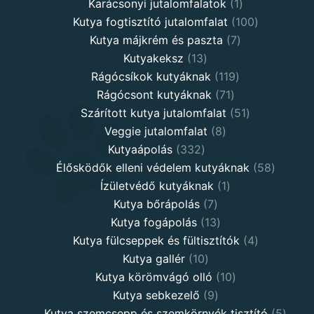
products
1
Karácsonyi jutalomfalatok
1
product
100
Kutya fogtisztító jutalomfalat
100
7
products
Kutya májkrém és paszta
7
13
products
Kutyakeksz
13
products
119
Rágócsíkok kutyáknak
119
71
products
Rágócsont kutyáknak
71
products
51
Szárított kutya jutalomfalat
51
8
products
Veggie jutalomfalat
8
332
products
Kutyaápolás
332
products
58
Élősködők elleni védelem kutyáknak
58
1
product
Ízületvédő kutyáknak
1
7
product
Kutya bőrápolás
7
products
13
Kutya fogápolás
13
products
4
Kutya fülcseppek és fültisztítók
4
10
products
Kutya gallér
10
products
10
Kutya körömvágó olló
10
9
products
Kutya sebkezelő
9
products
5
Kutya szemcsepp és szemkörnyék tisztító
5