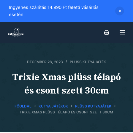
S
Ingyenes szállítás 14.990 Ft feletti vásárlás
k
esetén!
i
p
t
o
c
o
DECEMBER 28, 2023
PLÜSS KUTYAJÁTÉK
n
Trixie Xmas plüss télapó
t
e
és csont szett 30cm
n
t
FŐOLDAL
KUTYA JÁTÉKOK
PLÜSS KUTYAJÁTÉK
TRIXIE XMAS PLÜSS TÉLAPÓ ÉS CSONT SZETT 30CM