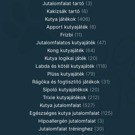
products
3
Jutalomfalat tartó
3
6
products
Kakizsák tartó
6
products
406
Kutya játékok
406
products
6
Apport kutyajáték
6
11
products
Frizbi
11
products
47
Jutalomfalatos kutyajáték
47
64
products
Kong kutyajáték
64
products
20
Kutya logikai játék
20
products
118
Labda és kötél kutyajáték
118
79
products
Plüss kutyajáték
79
products
31
Rágóka és fogtisztító játékok
31
20
products
Sípoló kutyajátékok
20
products
212
Trixie kutyajátékok
212
527
products
Kutya jutalomfalat
527
products
125
Egészséges kutya jutalomfalat
125
3
products
Hipoallergén jutalomfalat
3
30
products
Jutalomfalat tréninghez
30