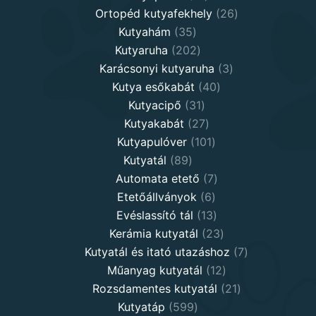
products
26
Ortopéd kutyafekhely
26
35
products
Kutyahám
35
products
202
Kutyaruha
202
products
3
Karácsonyi kutyaruha
3
40
products
Kutya esőkabát
40
31
products
Kutyacipő
31
products
27
Kutyakabát
27
products
101
Kutyapulóver
101
89
products
Kutyatál
89
products
7
Automata etető
7
6
products
Etetőállványok
6
products
13
Evéslassító tál
13
products
23
Kerámia kutyatál
23
products
7
Kutyatál és itató utazáshoz
7
12
products
Műanyag kutyatál
12
products
21
Rozsdamentes kutyatál
21
599
products
Kutyatáp
599