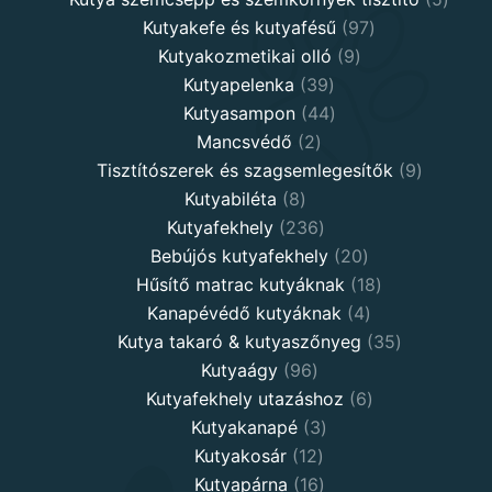
97
produ
Kutyakefe és kutyafésű
97
9
products
Kutyakozmetikai olló
9
39
products
Kutyapelenka
39
products
44
Kutyasampon
44
2
products
Mancsvédő
2
products
9
Tisztítószerek és szagsemlegesítők
9
8
products
Kutyabiléta
8
products
236
Kutyafekhely
236
products
20
Bebújós kutyafekhely
20
products
18
Hűsítő matrac kutyáknak
18
4
products
Kanapévédő kutyáknak
4
products
35
Kutya takaró & kutyaszőnyeg
35
96
products
Kutyaágy
96
products
6
Kutyafekhely utazáshoz
6
3
products
Kutyakanapé
3
12
products
Kutyakosár
12
products
16
Kutyapárna
16