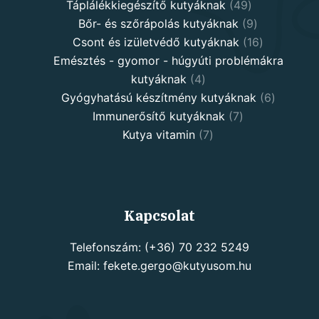
products
49
Táplálékkiegészítő kutyáknak
49
products
9
Bőr- és szőrápolás kutyáknak
9
products
16
Csont és izületvédő kutyáknak
16
products
Emésztés - gyomor - húgyúti problémákra
4
kutyáknak
4
products
6
Gyógyhatású készítmény kutyáknak
6
7
products
Immunerősítő kutyáknak
7
7
products
Kutya vitamin
7
products
Kapcsolat
Telefonszám: (+36) 70 232 5249
Email: fekete.gergo@kutyusom.hu