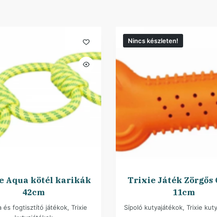
Nincs készleten!
e Aqua kötél karikák
Trixie Játék Zörgős
42cm
11cm
 és fogtisztító játékok
,
Trixie
Sípoló kutyajátékok
,
Trixie kut