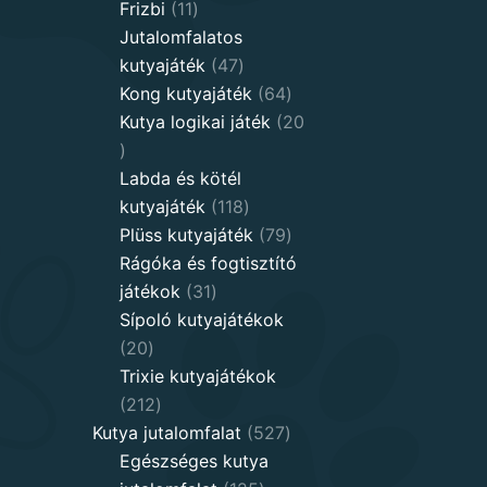
11
products
Frizbi
11
products
Jutalomfalatos
47
kutyajáték
47
products
64
Kong kutyajáték
64
products
Kutya logikai játék
20
20
products
Labda és kötél
118
kutyajáték
118
products
79
Plüss kutyajáték
79
products
Rágóka és fogtisztító
31
játékok
31
products
Sípoló kutyajátékok
20
20
products
Trixie kutyajátékok
212
212
products
527
Kutya jutalomfalat
527
products
Egészséges kutya