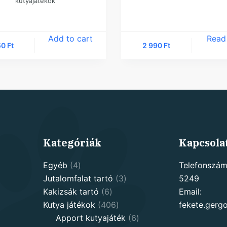
kutyajátékok
Add to cart
Read
50
Ft
2 990
Ft
Kategóriák
Kapcsola
4
Egyéb
4
Telefonszám
products
3
Jutalomfalat tartó
3
5249
6
products
Kakizsák tartó
6
Email:
products
406
Kutya játékok
406
fekete.ger
products
6
Apport kutyajáték
6