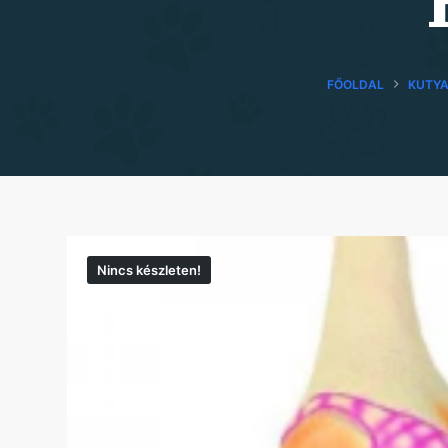
FŐOLDAL
KUTYA
Nincs készleten!