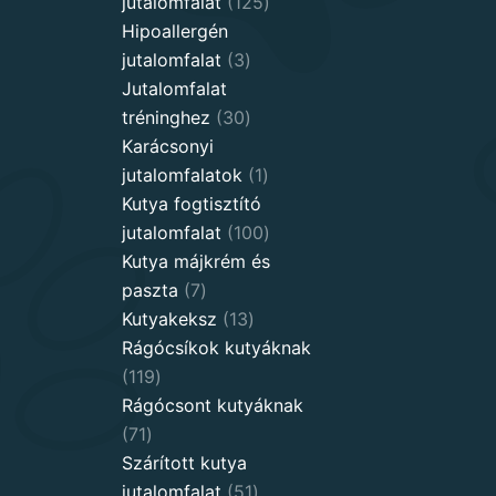
125
jutalomfalat
125
products
Hipoallergén
3
jutalomfalat
3
products
Jutalomfalat
30
tréninghez
30
products
Karácsonyi
1
jutalomfalatok
1
product
Kutya fogtisztító
100
jutalomfalat
100
products
Kutya májkrém és
7
paszta
7
products
13
Kutyakeksz
13
products
Rágócsíkok kutyáknak
119
119
products
Rágócsont kutyáknak
71
71
products
Szárított kutya
51
jutalomfalat
51