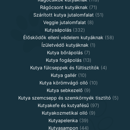
71
products
Rágócsont kutyáknak
71
products
51
Szárított kutya jutalomfalat
51
8
products
Veggie jutalomfalat
8
332
products
Kutyaápolás
332
products
58
Élősködők elleni védelem kutyáknak
58
1
product
Ízületvédő kutyáknak
1
7
product
Kutya bőrápolás
7
products
13
Kutya fogápolás
13
products
4
Kutya fülcseppek és fültisztítók
4
10
products
Kutya gallér
10
products
10
Kutya körömvágó olló
10
9
products
Kutya sebkezelő
9
products
5
Kutya szemcsepp és szemkörnyék tisztító
5
97
produ
Kutyakefe és kutyafésű
97
9
products
Kutyakozmetikai olló
9
39
products
Kutyapelenka
39
products
44
Kutyasampon
44