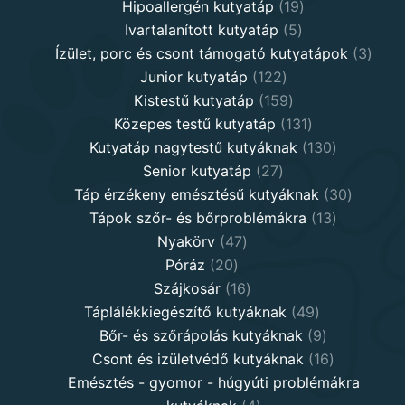
19
products
Hipoallergén kutyatáp
19
5
products
Ivartalanított kutyatáp
5
products
3
Ízület, porc és csont támogató kutyatápok
3
122
produ
Junior kutyatáp
122
products
159
Kistestű kutyatáp
159
products
131
Közepes testű kutyatáp
131
products
130
Kutyatáp nagytestű kutyáknak
130
27
products
Senior kutyatáp
27
products
30
Táp érzékeny emésztésű kutyáknak
30
13
product
Tápok szőr- és bőrproblémákra
13
47
products
Nyakörv
47
20
products
Póráz
20
products
16
Szájkosár
16
products
49
Táplálékkiegészítő kutyáknak
49
products
9
Bőr- és szőrápolás kutyáknak
9
products
16
Csont és izületvédő kutyáknak
16
products
Emésztés - gyomor - húgyúti problémákra