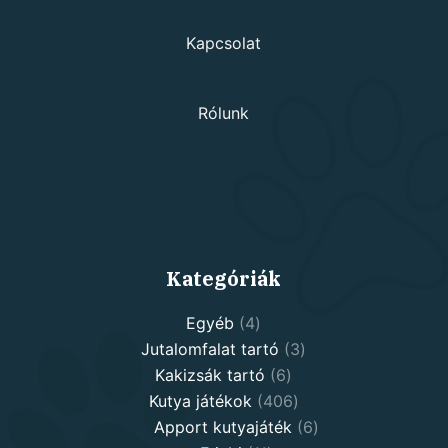
Kapcsolat
Rólunk
Kategóriák
4
Egyéb
4
products
3
Jutalomfalat tartó
3
6
products
Kakizsák tartó
6
products
406
Kutya játékok
406
products
6
Apport kutyajáték
6