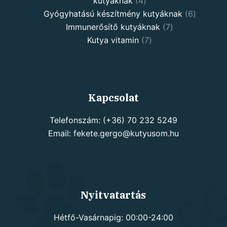
4
kutyáknak
4
products
6
Gyógyhatású készítmény kutyáknak
6
7
products
Immunerősítő kutyáknak
7
7
products
Kutya vitamin
7
products
Kapcsolat
Telefonszám: (+36) 70 232 5249
Email: fekete.gergo@kutyusom.hu
Nyitvatartás
Hétfő-Vasárnapig: 00:00-24:00