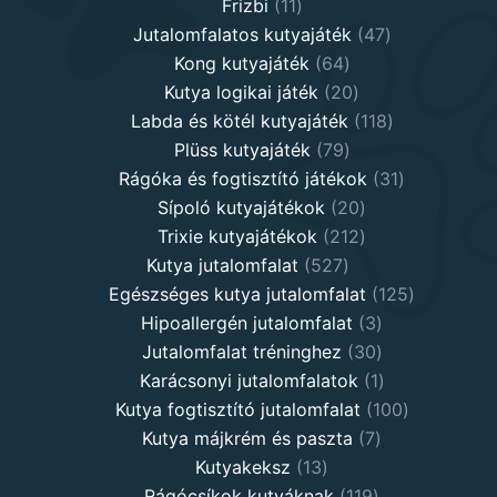
11
products
Frizbi
11
products
47
Jutalomfalatos kutyajáték
47
64
products
Kong kutyajáték
64
products
20
Kutya logikai játék
20
products
118
Labda és kötél kutyajáték
118
79
products
Plüss kutyajáték
79
products
31
Rágóka és fogtisztító játékok
31
20
products
Sípoló kutyajátékok
20
products
212
Trixie kutyajátékok
212
527
products
Kutya jutalomfalat
527
products
125
Egészséges kutya jutalomfalat
125
3
products
Hipoallergén jutalomfalat
3
30
products
Jutalomfalat tréninghez
30
products
1
Karácsonyi jutalomfalatok
1
product
100
Kutya fogtisztító jutalomfalat
100
7
products
Kutya májkrém és paszta
7
13
products
Kutyakeksz
13
products
119
Rágócsíkok kutyáknak
119