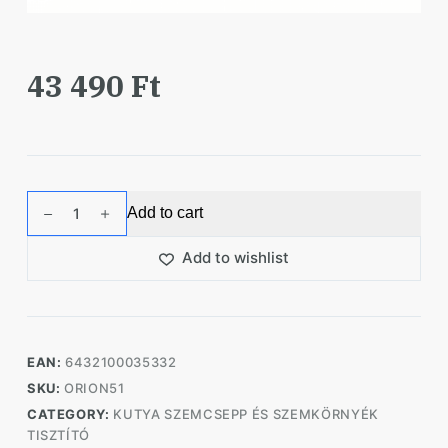
43 490
Ft
Aptus
Add to cart
Sentrx
Eye
Add to wishlist
drop
szemcsepp
4x10
ml
EAN:
6432100035332
quantity
SKU:
ORION51
CATEGORY:
KUTYA SZEMCSEPP ÉS SZEMKÖRNYÉK
TISZTÍTÓ