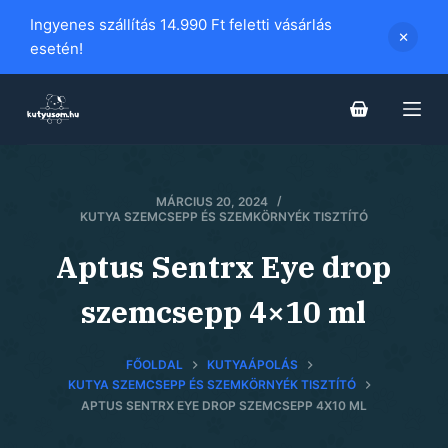
S
Ingyenes szállítás 14.990 Ft feletti vásárlás
k
esetén!
i
p
t
o
c
MÁRCIUS 20, 2024
o
KUTYA SZEMCSEPP ÉS SZEMKÖRNYÉK TISZTÍTÓ
n
t
Aptus Sentrx Eye drop
e
szemcsepp 4×10 ml
n
t
FŐOLDAL
KUTYAÁPOLÁS
KUTYA SZEMCSEPP ÉS SZEMKÖRNYÉK TISZTÍTÓ
APTUS SENTRX EYE DROP SZEMCSEPP 4X10 ML