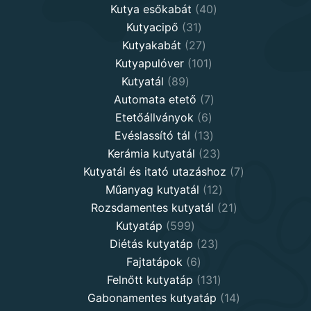
40
products
Kutya esőkabát
40
31
products
Kutyacipő
31
products
27
Kutyakabát
27
products
101
Kutyapulóver
101
89
products
Kutyatál
89
products
7
Automata etető
7
6
products
Etetőállványok
6
products
13
Evéslassító tál
13
products
23
Kerámia kutyatál
23
products
7
Kutyatál és itató utazáshoz
7
12
products
Műanyag kutyatál
12
products
21
Rozsdamentes kutyatál
21
599
products
Kutyatáp
599
products
23
Diétás kutyatáp
23
6
products
Fajtatápok
6
products
131
Felnőtt kutyatáp
131
products
14
Gabonamentes kutyatáp
14