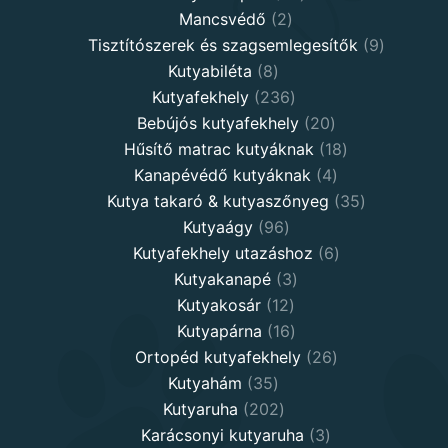
2
products
Mancsvédő
2
products
9
Tisztítószerek és szagsemlegesítők
9
8
products
Kutyabiléta
8
products
236
Kutyafekhely
236
products
20
Bebújós kutyafekhely
20
products
18
Hűsítő matrac kutyáknak
18
4
products
Kanapévédő kutyáknak
4
products
35
Kutya takaró & kutyaszőnyeg
35
96
products
Kutyaágy
96
products
6
Kutyafekhely utazáshoz
6
3
products
Kutyakanapé
3
12
products
Kutyakosár
12
products
16
Kutyapárna
16
products
26
Ortopéd kutyafekhely
26
35
products
Kutyahám
35
products
202
Kutyaruha
202
products
3
Karácsonyi kutyaruha
3