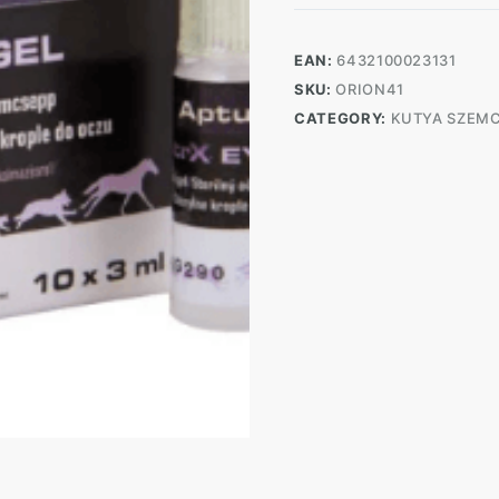
gél
szemcsepp
10x3
EAN:
6432100023131
ml
SKU:
ORION41
quantity
CATEGORY:
KUTYA SZEMC