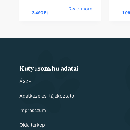
Read more
3 490
Ft
1 9
Kutyusom.hu adatai
ÁSZF
Adatkezelési tájékoztató
Impresszum
Oldaltérkép