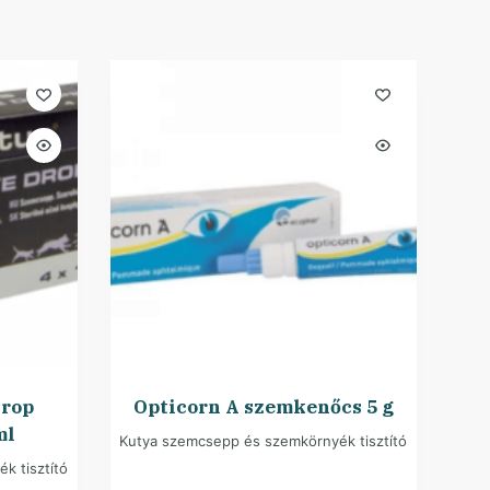
drop
Opticorn A szemkenőcs 5 g
ml
Kutya szemcsepp és szemkörnyék tisztító
k tisztító