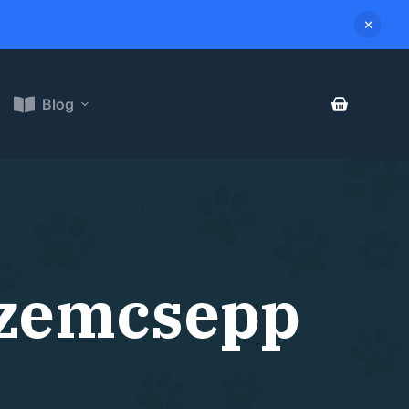
Blog
szemcsepp