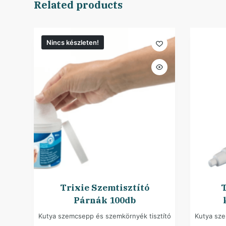
Related products
Nincs készleten!
Trixie Szemtisztító
T
Párnák 100db
Kutya szemcsepp és szemkörnyék tisztító
Kutya sze