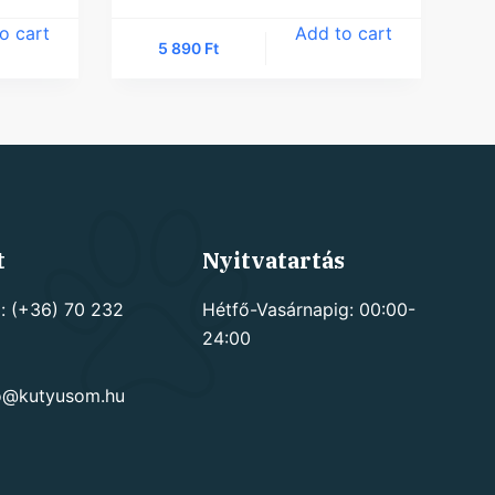
o cart
Add to cart
5 890
Ft
t
Nyitvatartás
: (+36) 70 232
Hétfő-Vasárnapig: 00:00-
24:00
go@kutyusom.hu