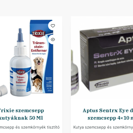
rixie szemcsepp
Aptus Sentrx Eye 
kutyáknak 50 Ml
szemcsepp 4×10 
mcsepp és szemkörnyék tisztító
Kutya szemcsepp és szemkörnyé