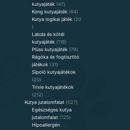
47
kutyajáték
47
products
64
Kong kutyajáték
64
products
Kutya logikai játék
20
20
products
Labda és kötél
118
kutyajáték
118
products
79
Plüss kutyajáték
79
products
Rágóka és fogtisztító
31
játékok
31
products
Sípoló kutyajátékok
20
20
products
Trixie kutyajátékok
212
212
products
527
Kutya jutalomfalat
527
products
Egészséges kutya
125
jutalomfalat
125
products
Hipoallergén