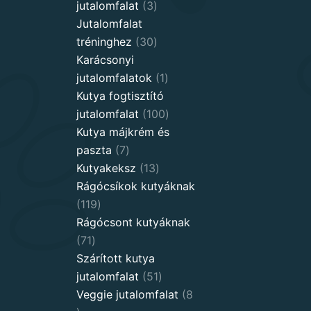
3
jutalomfalat
3
products
Jutalomfalat
30
tréninghez
30
products
Karácsonyi
1
jutalomfalatok
1
product
Kutya fogtisztító
100
jutalomfalat
100
products
Kutya májkrém és
7
paszta
7
products
13
Kutyakeksz
13
products
Rágócsíkok kutyáknak
119
119
products
Rágócsont kutyáknak
71
71
products
Szárított kutya
51
jutalomfalat
51
products
Veggie jutalomfalat
8