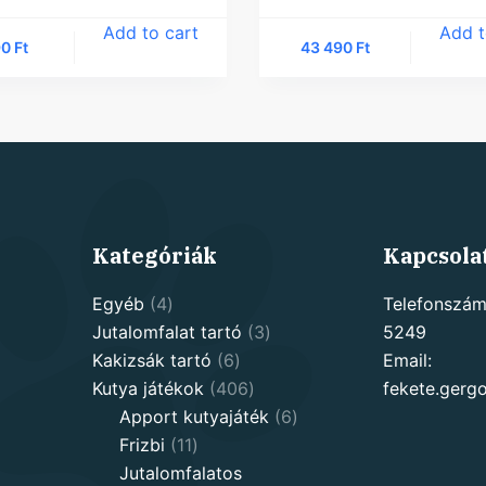
Add to cart
Add t
90
Ft
43 490
Ft
Kategóriák
Kapcsola
4
Egyéb
4
Telefonszám
products
3
Jutalomfalat tartó
3
5249
6
products
Kakizsák tartó
6
Email:
products
406
Kutya játékok
406
fekete.ger
products
6
Apport kutyajáték
6
11
products
Frizbi
11
products
Jutalomfalatos