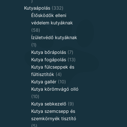
8
products
332
Kutyaápolás
332
products
Élősködők elleni
védelem kutyáknak
58
58
products
Ízületvédő kutyáknak
1
1
product
7
Kutya bőrápolás
7
products
13
Kutya fogápolás
13
products
Kutya fülcseppek és
4
fültisztítók
4
products
10
Kutya gallér
10
products
Kutya körömvágó olló
10
10
products
9
Kutya sebkezelő
9
products
Kutya szemcsepp és
szemkörnyék tisztító
5
5