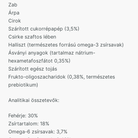
Zab
Árpa
Cirok
Szárított cukorrépapép (3,5%)
Csirke szaftos lében
Halliszt (természetes forrású omega-3 zsírsavak)
Ásványi anyagok (tartalmaz nátrium-
hexametafoszfátot 0,35%)
Szárított egész tojás
Frukto-oligoszacharidok (0,38%, természetes
prebiotikum)
Analitikai összetevők:
Fehérje: 30%
Zsírtartalom: 18%
Omega-6 zsírsavak: 3,7%