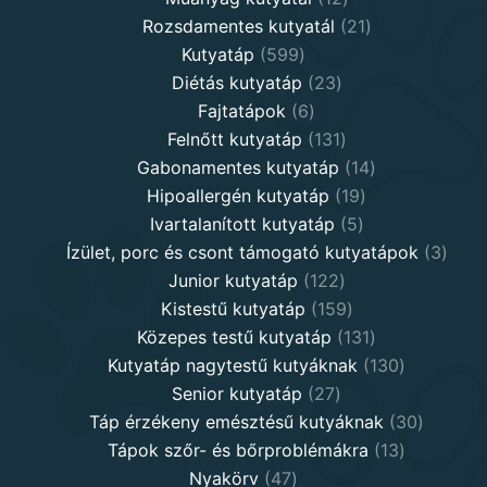
products
21
Rozsdamentes kutyatál
21
599
products
Kutyatáp
599
products
23
Diétás kutyatáp
23
6
products
Fajtatápok
6
products
131
Felnőtt kutyatáp
131
products
14
Gabonamentes kutyatáp
14
19
products
Hipoallergén kutyatáp
19
5
products
Ivartalanított kutyatáp
5
products
3
Ízület, porc és csont támogató kutyatápok
3
122
produ
Junior kutyatáp
122
products
159
Kistestű kutyatáp
159
products
131
Közepes testű kutyatáp
131
products
130
Kutyatáp nagytestű kutyáknak
130
27
products
Senior kutyatáp
27
products
30
Táp érzékeny emésztésű kutyáknak
30
13
product
Tápok szőr- és bőrproblémákra
13
47
products
Nyakörv
47