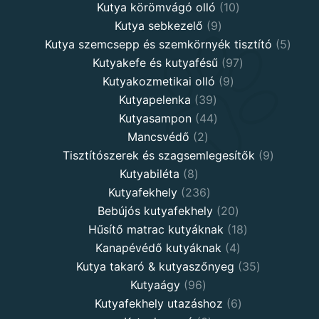
products
10
Kutya körömvágó olló
10
9
products
Kutya sebkezelő
9
products
5
Kutya szemcsepp és szemkörnyék tisztító
5
97
produ
Kutyakefe és kutyafésű
97
9
products
Kutyakozmetikai olló
9
39
products
Kutyapelenka
39
products
44
Kutyasampon
44
2
products
Mancsvédő
2
products
9
Tisztítószerek és szagsemlegesítők
9
8
products
Kutyabiléta
8
products
236
Kutyafekhely
236
products
20
Bebújós kutyafekhely
20
products
18
Hűsítő matrac kutyáknak
18
4
products
Kanapévédő kutyáknak
4
products
35
Kutya takaró & kutyaszőnyeg
35
96
products
Kutyaágy
96
products
6
Kutyafekhely utazáshoz
6