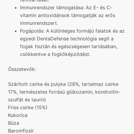
Immunrendszer támogatása: Az E- és C-
vitamin antioxidánsok támogatják az erős
immunrendszert.
Fogápolás: A különleges formájú falatok és az
egyedi DentaDefense technológia segít a
fogak tisztán és egészségesen tartásában,
csökkentve a fogkőképződést.
Összetevők:
Szárított csirke és pulyka (28%, tartalmaz csirke
17%, természetes forrású glükozamin, kondroitin-
szulfát és taurin)
Friss csirke (15%)
Kukorica
Búza
Baromfizsír