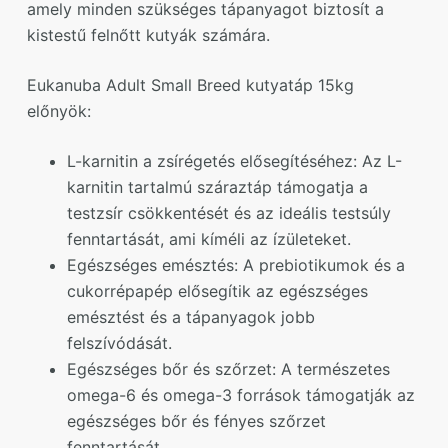
amely minden szükséges tápanyagot biztosít a
kistestű felnőtt kutyák számára.
Eukanuba Adult Small Breed kutyatáp 15kg
előnyök:
L-karnitin a zsírégetés elősegítéséhez: Az L-
karnitin tartalmú száraztáp támogatja a
testzsír csökkentését és az ideális testsúly
fenntartását, ami kíméli az ízületeket.
Egészséges emésztés: A prebiotikumok és a
cukorrépapép elősegítik az egészséges
emésztést és a tápanyagok jobb
felszívódását.
Egészséges bőr és szőrzet: A természetes
omega-6 és omega-3 források támogatják az
egészséges bőr és fényes szőrzet
fenntartását.