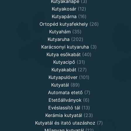
3
products
Kutyakanapé
3
12
products
Kutyakosár
12
products
16
Kutyapárna
16
products
26
Ortopéd kutyafekhely
26
35
products
Kutyahám
35
products
202
Kutyaruha
202
products
3
Karácsonyi kutyaruha
3
40
products
Kutya esőkabát
40
31
products
Kutyacipő
31
products
27
Kutyakabát
27
products
101
Kutyapulóver
101
89
products
Kutyatál
89
products
7
Automata etető
7
6
products
Etetőállványok
6
products
13
Evéslassító tál
13
products
23
Kerámia kutyatál
23
products
7
Kutyatál és itató utazáshoz
7
12
products
Műanyag kutyatál
12