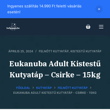
S
Ingyenes szállítás 14.990 Ft feletti vásárlás
k
esetén!
i
p
t
o
c
o
ÁPRILIS 25, 2024
FELNŐTT KUTYATÁP
,
KISTESTŰ KUTYATÁP
n
Eukanuba Adult Kistestű
t
e
Kutyatáp – Csirke – 15kg
n
t
FŐOLDAL
KUTYATÁP
FELNŐTT KUTYATÁP
EUKANUBA ADULT KISTESTŰ KUTYATÁP - CSIRKE - 15KG