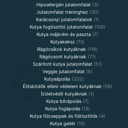
3
products
Hipoallergén jutalomfalat
3
30
products
Jutalomfalat tréninghez
30
products
1
Karácsonyi jutalomfalatok
1
product
100
Kutya fogtisztító jutalomfalat
100
7
products
Kutya májkrém és paszta
7
13
products
Kutyakeksz
13
products
119
Rágócsíkok kutyáknak
119
71
products
Rágócsont kutyáknak
71
products
51
Szárított kutya jutalomfalat
51
8
products
Veggie jutalomfalat
8
332
products
Kutyaápolás
332
products
58
Élősködők elleni védelem kutyáknak
58
1
product
Ízületvédő kutyáknak
1
7
product
Kutya bőrápolás
7
products
13
Kutya fogápolás
13
products
4
Kutya fülcseppek és fültisztítók
4
10
products
Kutya gallér
10