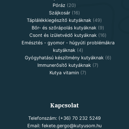
20
products
Póráz
20
products
16
Szájkosár
16
products
49
Táplálékkiegészítő kutyáknak
49
products
9
Bőr- és szőrápolás kutyáknak
9
products
16
Csont és izületvédő kutyáknak
16
products
Emésztés - gyomor - húgyúti problémákra
4
kutyáknak
4
products
6
Gyógyhatású készítmény kutyáknak
6
7
products
Immunerősítő kutyáknak
7
7
products
Kutya vitamin
7
products
Kapcsolat
Telefonszám: (+36) 70 232 5249
Email: fekete.gergo@kutyusom.hu