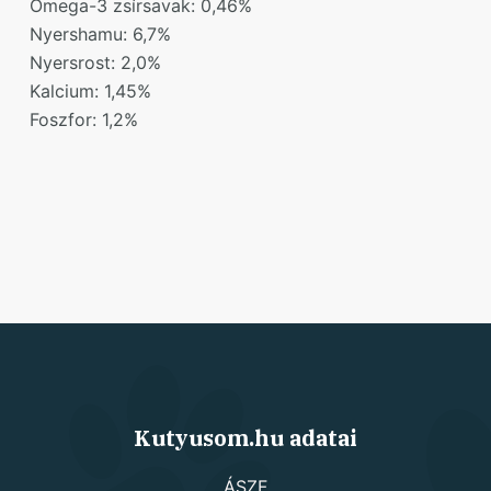
Omega-3 zsírsavak: 0,46%
Nyershamu: 6,7%
Nyersrost: 2,0%
Kalcium: 1,45%
Foszfor: 1,2%
Kutyusom.hu adatai
ÁSZF