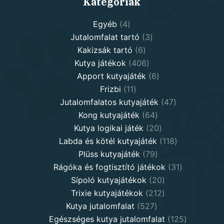
Kategóriák
4
Egyéb
4
products
3
Jutalomfalat tartó
3
6
products
Kakizsák tartó
6
products
406
Kutya játékok
406
products
6
Apport kutyajáték
6
11
products
Frizbi
11
products
47
Jutalomfalatos kutyajáték
47
64
products
Kong kutyajáték
64
products
20
Kutya logikai játék
20
products
118
Labda és kötél kutyajáték
118
79
products
Plüss kutyajáték
79
products
31
Rágóka és fogtisztító játékok
31
20
products
Sípoló kutyajátékok
20
products
212
Trixie kutyajátékok
212
527
products
Kutya jutalomfalat
527
products
125
Egészséges kutya jutalomfalat
125