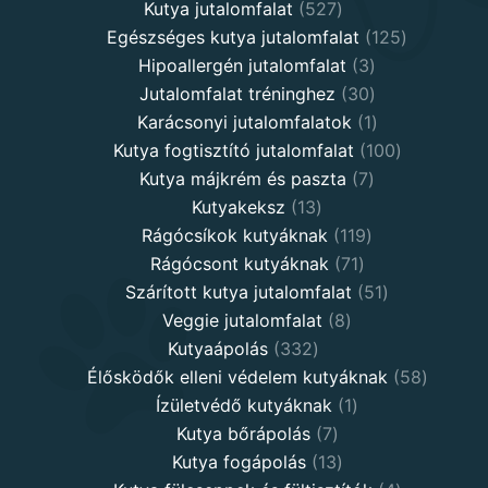
527
products
Kutya jutalomfalat
527
products
125
Egészséges kutya jutalomfalat
125
3
products
Hipoallergén jutalomfalat
3
30
products
Jutalomfalat tréninghez
30
products
1
Karácsonyi jutalomfalatok
1
product
100
Kutya fogtisztító jutalomfalat
100
7
products
Kutya májkrém és paszta
7
13
products
Kutyakeksz
13
products
119
Rágócsíkok kutyáknak
119
71
products
Rágócsont kutyáknak
71
products
51
Szárított kutya jutalomfalat
51
8
products
Veggie jutalomfalat
8
332
products
Kutyaápolás
332
products
58
Élősködők elleni védelem kutyáknak
58
1
product
Ízületvédő kutyáknak
1
7
product
Kutya bőrápolás
7
products
13
Kutya fogápolás
13