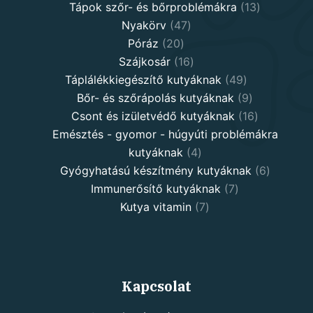
13
product
Tápok szőr- és bőrproblémákra
13
47
products
Nyakörv
47
20
products
Póráz
20
products
16
Szájkosár
16
products
49
Táplálékkiegészítő kutyáknak
49
products
9
Bőr- és szőrápolás kutyáknak
9
products
16
Csont és izületvédő kutyáknak
16
products
Emésztés - gyomor - húgyúti problémákra
4
kutyáknak
4
products
6
Gyógyhatású készítmény kutyáknak
6
7
products
Immunerősítő kutyáknak
7
7
products
Kutya vitamin
7
products
Kapcsolat