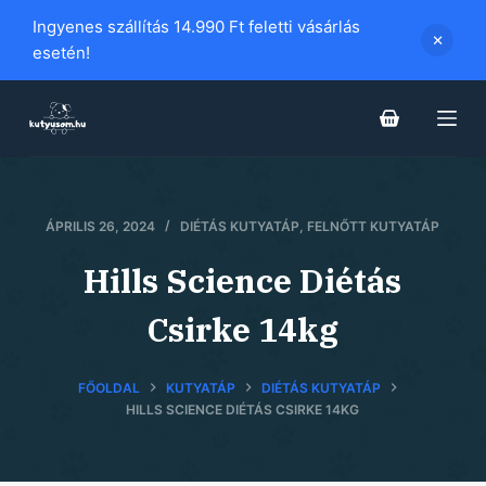
S
Ingyenes szállítás 14.990 Ft feletti vásárlás
k
esetén!
i
p
t
o
c
o
ÁPRILIS 26, 2024
DIÉTÁS KUTYATÁP
,
FELNŐTT KUTYATÁP
n
Hills Science Diétás
t
e
Csirke 14kg
n
t
FŐOLDAL
KUTYATÁP
DIÉTÁS KUTYATÁP
HILLS SCIENCE DIÉTÁS CSIRKE 14KG