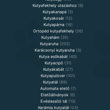
products
6
Kutyafekhely utazáshoz
6
3
products
Kutyakanapé
3
12
products
Kutyakosár
12
products
16
Kutyapárna
16
products
26
Ortopéd kutyafekhely
26
35
products
Kutyahám
35
products
202
Kutyaruha
202
products
3
Karácsonyi kutyaruha
3
40
products
Kutya esőkabát
40
31
products
Kutyacipő
31
products
27
Kutyakabát
27
products
101
Kutyapulóver
101
89
products
Kutyatál
89
products
7
Automata etető
7
6
products
Etetőállványok
6
products
13
Evéslassító tál
13
products
23
Kerámia kutyatál
23