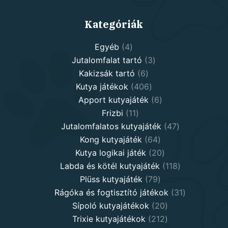
Kategóriák
4
Egyéb
4
products
3
Jutalomfalat tartó
3
6
products
Kakizsák tartó
6
products
406
Kutya játékok
406
products
6
Apport kutyajáték
6
11
products
Frizbi
11
products
47
Jutalomfalatos kutyajáték
47
64
products
Kong kutyajáték
64
products
20
Kutya logikai játék
20
products
118
Labda és kötél kutyajáték
118
79
products
Plüss kutyajáték
79
products
31
Rágóka és fogtisztító játékok
31
20
products
Sípoló kutyajátékok
20
products
212
Trixie kutyajátékok
212