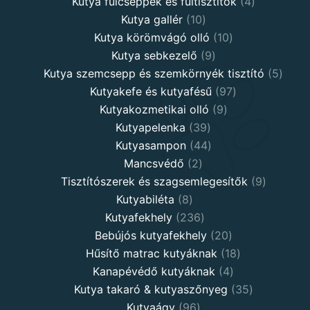
products
4
Kutya fülcseppek és fültisztítók
4
10
products
Kutya gallér
10
products
10
Kutya körömvágó olló
10
9
products
Kutya sebkezelő
9
products
5
Kutya szemcsepp és szemkörnyék tisztító
5
97
produ
Kutyakefe és kutyafésű
97
9
products
Kutyakozmetikai olló
9
39
products
Kutyapelenka
39
products
44
Kutyasampon
44
2
products
Mancsvédő
2
products
9
Tisztítószerek és szagsemlegesítők
9
8
products
Kutyabiléta
8
products
236
Kutyafekhely
236
products
20
Bebújós kutyafekhely
20
products
18
Hűsítő matrac kutyáknak
18
4
products
Kanapévédő kutyáknak
4
products
35
Kutya takaró & kutyaszőnyeg
35
96
products
Kutyaágy
96