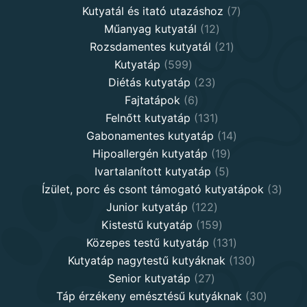
products
7
Kutyatál és itató utazáshoz
7
12
products
Műanyag kutyatál
12
products
21
Rozsdamentes kutyatál
21
599
products
Kutyatáp
599
products
23
Diétás kutyatáp
23
6
products
Fajtatápok
6
products
131
Felnőtt kutyatáp
131
products
14
Gabonamentes kutyatáp
14
19
products
Hipoallergén kutyatáp
19
5
products
Ivartalanított kutyatáp
5
products
3
Ízület, porc és csont támogató kutyatápok
3
122
produ
Junior kutyatáp
122
products
159
Kistestű kutyatáp
159
products
131
Közepes testű kutyatáp
131
products
130
Kutyatáp nagytestű kutyáknak
130
27
products
Senior kutyatáp
27
products
30
Táp érzékeny emésztésű kutyáknak
30