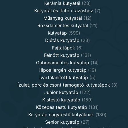
products
23
Kerámia kutyatál
23
products
7
Kutyatál és itató utazáshoz
7
12
products
Műanyag kutyatál
12
products
21
Rozsdamentes kutyatál
21
599
products
Kutyatáp
599
products
23
Diétás kutyatáp
23
6
products
Fajtatápok
6
products
131
Felnőtt kutyatáp
131
products
14
Gabonamentes kutyatáp
14
19
products
Hipoallergén kutyatáp
19
5
products
Ivartalanított kutyatáp
5
products
3
Ízület, porc és csont támogató kutyatápok
3
122
produ
Junior kutyatáp
122
products
159
Kistestű kutyatáp
159
products
131
Közepes testű kutyatáp
131
products
130
Kutyatáp nagytestű kutyáknak
130
27
products
Senior kutyatáp
27