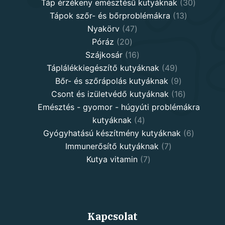
products
30
Táp érzékeny emésztésű kutyáknak
30
13
product
Tápok szőr- és bőrproblémákra
13
47
products
Nyakörv
47
20
products
Póráz
20
products
16
Szájkosár
16
products
49
Táplálékkiegészítő kutyáknak
49
products
9
Bőr- és szőrápolás kutyáknak
9
products
16
Csont és izületvédő kutyáknak
16
products
Emésztés - gyomor - húgyúti problémákra
4
kutyáknak
4
products
6
Gyógyhatású készítmény kutyáknak
6
7
products
Immunerősítő kutyáknak
7
7
products
Kutya vitamin
7
products
Kapcsolat