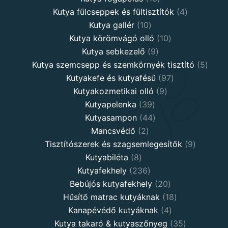
products
4
Kutya fülcseppek és fültisztítók
4
10
products
Kutya gallér
10
products
10
Kutya körömvágó olló
10
9
products
Kutya sebkezelő
9
products
5
Kutya szemcsepp és szemkörnyék tisztító
5
97
produ
Kutyakefe és kutyafésű
97
9
products
Kutyakozmetikai olló
9
39
products
Kutyapelenka
39
products
44
Kutyasampon
44
2
products
Mancsvédő
2
products
9
Tisztítószerek és szagsemlegesítők
9
8
products
Kutyabiléta
8
products
236
Kutyafekhely
236
products
20
Bebújós kutyafekhely
20
products
18
Hűsítő matrac kutyáknak
18
4
products
Kanapévédő kutyáknak
4
products
35
Kutya takaró & kutyaszőnyeg
35