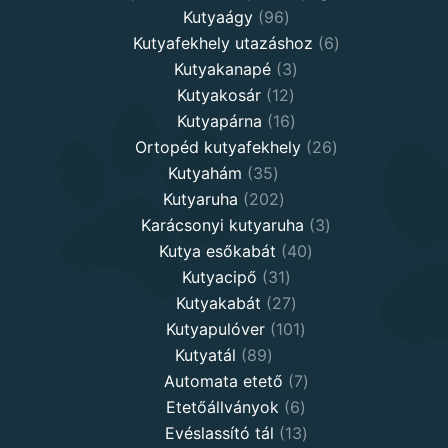
96
products
Kutyaágy
96
products
6
Kutyafekhely utazáshoz
6
3
products
Kutyakanapé
3
12
products
Kutyakosár
12
products
16
Kutyapárna
16
products
26
Ortopéd kutyafekhely
26
35
products
Kutyahám
35
products
202
Kutyaruha
202
products
3
Karácsonyi kutyaruha
3
40
products
Kutya esőkabát
40
31
products
Kutyacipő
31
products
27
Kutyakabát
27
products
101
Kutyapulóver
101
89
products
Kutyatál
89
products
7
Automata etető
7
6
products
Etetőállványok
6
products
13
Evéslassító tál
13