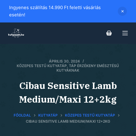
S
Ingyenes szállítás 14.990 Ft feletti vásárlás
k
esetén!
i
p
t
o
c
ÁPRILIS 30, 2024
o
KÖZEPES TESTŰ KUTYATÁP
,
TÁP ÉRZÉKENY EMÉSZTÉSŰ
n
KUTYÁKNAK
t
Cibau Sensitive Lamb
e
n
Medium/Maxi 12+2kg
t
FŐOLDAL
KUTYATÁP
KÖZEPES TESTŰ KUTYATÁP
CIBAU SENSITIVE LAMB MEDIUM/MAXI 12+2KG