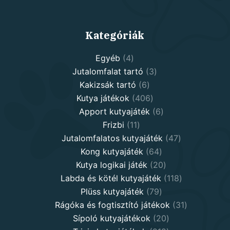
Kategóriák
4
Egyéb
4
products
3
Jutalomfalat tartó
3
6
products
Kakizsák tartó
6
products
406
Kutya játékok
406
products
6
Apport kutyajáték
6
11
products
Frizbi
11
products
47
Jutalomfalatos kutyajáték
47
64
products
Kong kutyajáték
64
products
20
Kutya logikai játék
20
products
118
Labda és kötél kutyajáték
118
79
products
Plüss kutyajáték
79
products
31
Rágóka és fogtisztító játékok
31
20
products
Sípoló kutyajátékok
20