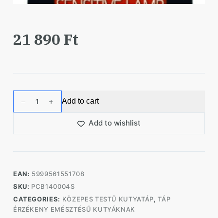
21 890
Ft
Cibau
Add to cart
Sensitive
Lamb
Add to wishlist
Medium/Maxi
12+2kg
quantity
EAN:
5999561551708
SKU:
PCB140004S
CATEGORIES:
KÖZEPES TESTŰ KUTYATÁP
,
TÁP
ÉRZÉKENY EMÉSZTÉSŰ KUTYÁKNAK