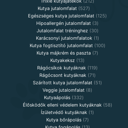
products
212
Trixie kutyajátékok
212
527
products
Kutya jutalomfalat
527
products
125
Egészséges kutya jutalomfalat
125
3
products
Hipoallergén jutalomfalat
3
30
products
Jutalomfalat tréninghez
30
products
1
Karácsonyi jutalomfalatok
1
product
100
Kutya fogtisztító jutalomfalat
100
7
products
Kutya májkrém és paszta
7
13
products
Kutyakeksz
13
products
119
Rágócsíkok kutyáknak
119
71
products
Rágócsont kutyáknak
71
products
51
Szárított kutya jutalomfalat
51
8
products
Veggie jutalomfalat
8
332
products
Kutyaápolás
332
products
58
Élősködők elleni védelem kutyáknak
58
1
product
Ízületvédő kutyáknak
1
7
product
Kutya bőrápolás
7
products
13
Kutya fogápolás
13