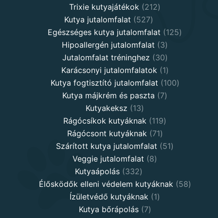
products
212
Trixie kutyajátékok
212
527
products
Kutya jutalomfalat
527
products
125
Egészséges kutya jutalomfalat
125
3
products
Hipoallergén jutalomfalat
3
30
products
Jutalomfalat tréninghez
30
products
1
Karácsonyi jutalomfalatok
1
product
100
Kutya fogtisztító jutalomfalat
100
7
products
Kutya májkrém és paszta
7
13
products
Kutyakeksz
13
products
119
Rágócsíkok kutyáknak
119
71
products
Rágócsont kutyáknak
71
products
51
Szárított kutya jutalomfalat
51
8
products
Veggie jutalomfalat
8
332
products
Kutyaápolás
332
products
58
Élősködők elleni védelem kutyáknak
58
1
product
Ízületvédő kutyáknak
1
7
product
Kutya bőrápolás
7