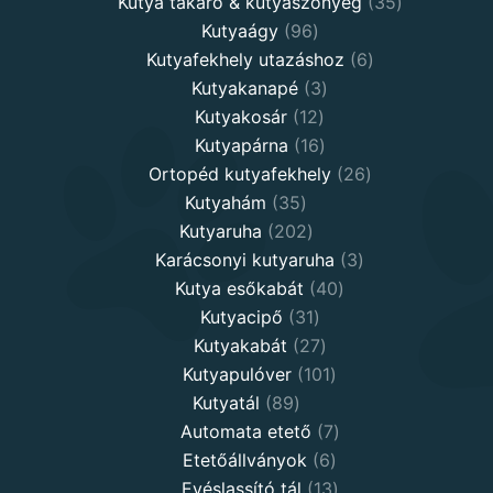
products
35
Kutya takaró & kutyaszőnyeg
35
96
products
Kutyaágy
96
products
6
Kutyafekhely utazáshoz
6
3
products
Kutyakanapé
3
12
products
Kutyakosár
12
products
16
Kutyapárna
16
products
26
Ortopéd kutyafekhely
26
35
products
Kutyahám
35
products
202
Kutyaruha
202
products
3
Karácsonyi kutyaruha
3
40
products
Kutya esőkabát
40
31
products
Kutyacipő
31
products
27
Kutyakabát
27
products
101
Kutyapulóver
101
89
products
Kutyatál
89
products
7
Automata etető
7
6
products
Etetőállványok
6
products
13
Evéslassító tál
13