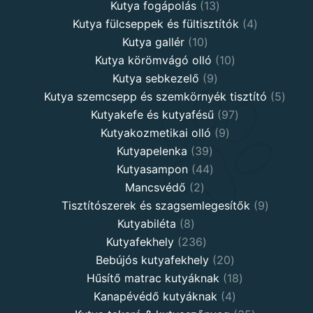
products
13
Kutya fogápolás
13
products
4
Kutya fülcseppek és fültisztítók
4
10
products
Kutya gallér
10
products
10
Kutya körömvágó olló
10
9
products
Kutya sebkezelő
9
products
5
Kutya szemcsepp és szemkörnyék tisztító
5
97
produ
Kutyakefe és kutyafésű
97
9
products
Kutyakozmetikai olló
9
39
products
Kutyapelenka
39
products
44
Kutyasampon
44
2
products
Mancsvédő
2
products
9
Tisztítószerek és szagsemlegesítők
9
8
products
Kutyabiléta
8
products
236
Kutyafekhely
236
products
20
Bebújós kutyafekhely
20
products
18
Hűsítő matrac kutyáknak
18
4
products
Kanapévédő kutyáknak
4