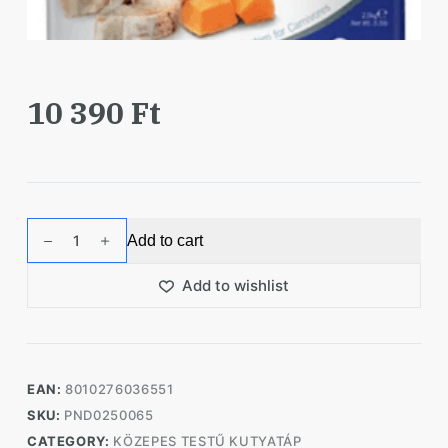
10 390
Ft
N&D
Add to cart
Dog
Ocean
Add to wishlist
tőkehal,
sütőtök&narancs
adult
medium/maxi
EAN:
8010276036551
2,5kg
SKU:
PND0250065
quantity
CATEGORY:
KÖZEPES TESTŰ KUTYATÁP