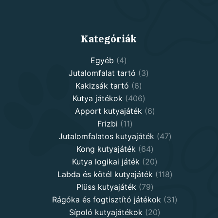
Kategóriák
4
Egyéb
4
products
3
Jutalomfalat tartó
3
6
products
Kakizsák tartó
6
products
406
Kutya játékok
406
products
6
Apport kutyajáték
6
11
products
Frizbi
11
products
47
Jutalomfalatos kutyajáték
47
64
products
Kong kutyajáték
64
products
20
Kutya logikai játék
20
products
118
Labda és kötél kutyajáték
118
79
products
Plüss kutyajáték
79
products
31
Rágóka és fogtisztító játékok
31
20
products
Sípoló kutyajátékok
20