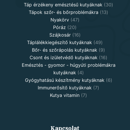
products
30
Táp érzékeny emésztésű kutyáknak
30
13
product
Tápok szőr- és bőrproblémákra
13
47
products
Nyakörv
47
20
products
Póráz
20
products
16
Szájkosár
16
products
49
Táplálékkiegészítő kutyáknak
49
products
9
Bőr- és szőrápolás kutyáknak
9
products
16
Csont és izületvédő kutyáknak
16
products
Emésztés - gyomor - húgyúti problémákra
4
kutyáknak
4
products
6
Gyógyhatású készítmény kutyáknak
6
7
products
Immunerősítő kutyáknak
7
7
products
Kutya vitamin
7
products
Kapcsolat