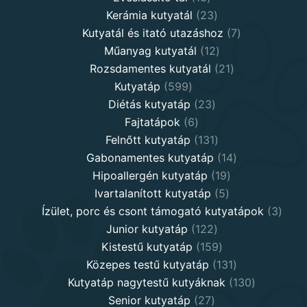
products
23
Kerámia kutyatál
23
products
7
Kutyatál és itató utazáshoz
7
12
products
Műanyag kutyatál
12
products
21
Rozsdamentes kutyatál
21
599
products
Kutyatáp
599
products
23
Diétás kutyatáp
23
6
products
Fajtatápok
6
products
131
Felnőtt kutyatáp
131
products
14
Gabonamentes kutyatáp
14
19
products
Hipoallergén kutyatáp
19
5
products
Ivartalanított kutyatáp
5
products
3
Ízület, porc és csont támogató kutyatápok
3
122
produ
Junior kutyatáp
122
products
159
Kistestű kutyatáp
159
products
131
Közepes testű kutyatáp
131
products
130
Kutyatáp nagytestű kutyáknak
130
27
products
Senior kutyatáp
27