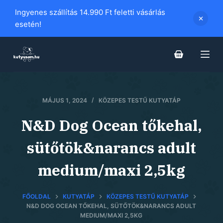
S
Ingyenes szállítás 14.990 Ft feletti vásárlás
k
esetén!
i
p
t
o
c
MÁJUS 1, 2024
KÖZEPES TESTŰ KUTYATÁP
o
n
N&D Dog Ocean tőkehal,
t
e
sütőtök&narancs adult
n
medium/maxi 2,5kg
t
FŐOLDAL
KUTYATÁP
KÖZEPES TESTŰ KUTYATÁP
N&D DOG OCEAN TŐKEHAL, SÜTŐTÖK&NARANCS ADULT
MEDIUM/MAXI 2,5KG