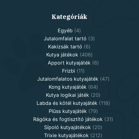
Kategóriák
4
Egyéb
4
products
3
Jutalomfalat tartó
3
6
products
Kakizsák tartó
6
products
406
Kutya játékok
406
products
6
Apport kutyajáték
6
11
products
Frizbi
11
products
47
Jutalomfalatos kutyajáték
47
64
products
Kong kutyajáték
64
products
20
Kutya logikai játék
20
products
118
Labda és kötél kutyajáték
118
79
products
Plüss kutyajáték
79
products
31
Rágóka és fogtisztító játékok
31
20
products
Sípoló kutyajátékok
20
products
212
Trixie kutyajátékok
212