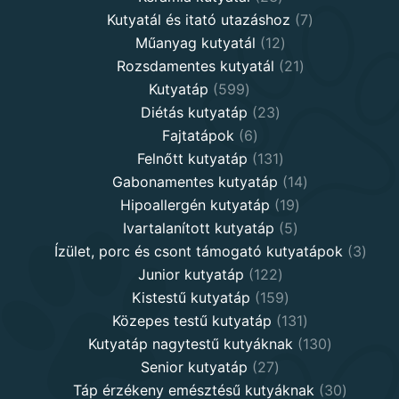
products
7
Kutyatál és itató utazáshoz
7
12
products
Műanyag kutyatál
12
products
21
Rozsdamentes kutyatál
21
599
products
Kutyatáp
599
products
23
Diétás kutyatáp
23
6
products
Fajtatápok
6
products
131
Felnőtt kutyatáp
131
products
14
Gabonamentes kutyatáp
14
19
products
Hipoallergén kutyatáp
19
5
products
Ivartalanított kutyatáp
5
products
3
Ízület, porc és csont támogató kutyatápok
3
122
produ
Junior kutyatáp
122
products
159
Kistestű kutyatáp
159
products
131
Közepes testű kutyatáp
131
products
130
Kutyatáp nagytestű kutyáknak
130
27
products
Senior kutyatáp
27
products
30
Táp érzékeny emésztésű kutyáknak
30