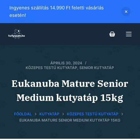
S
Ingyenes szállítás 14.990 Ft feletti vásárlás
k
esetén!
i
p
t
o
c
ÁPRILIS 30, 2024
o
KÖZEPES TESTŰ KUTYATÁP
,
SENIOR KUTYATÁP
n
t
Eukanuba Mature Senior
e
Medium kutyatáp 15kg
n
t
FŐOLDAL
KUTYATÁP
KÖZEPES TESTŰ KUTYATÁP
EUKANUBA MATURE SENIOR MEDIUM KUTYATÁP 15KG