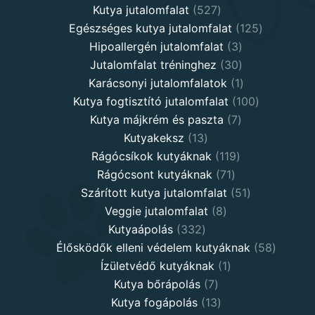
527
products
Kutya jutalomfalat
527
products
125
Egészséges kutya jutalomfalat
125
3
products
Hipoallergén jutalomfalat
3
30
products
Jutalomfalat tréninghez
30
products
1
Karácsonyi jutalomfalatok
1
product
100
Kutya fogtisztító jutalomfalat
100
7
products
Kutya májkrém és paszta
7
13
products
Kutyakeksz
13
products
119
Rágócsíkok kutyáknak
119
71
products
Rágócsont kutyáknak
71
products
51
Szárított kutya jutalomfalat
51
8
products
Veggie jutalomfalat
8
332
products
Kutyaápolás
332
products
58
Élősködők elleni védelem kutyáknak
58
1
product
Ízületvédő kutyáknak
1
7
product
Kutya bőrápolás
7
products
13
Kutya fogápolás
13