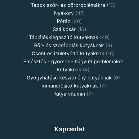
13
product
Tápok szőr- és bőrproblémákra
13
47
products
Nyakörv
47
20
products
Póráz
20
products
16
Szájkosár
16
products
49
Táplálékkiegészítő kutyáknak
49
products
9
Bőr- és szőrápolás kutyáknak
9
products
16
Csont és izületvédő kutyáknak
16
products
Emésztés - gyomor - húgyúti problémákra
4
kutyáknak
4
products
6
Gyógyhatású készítmény kutyáknak
6
7
products
Immunerősítő kutyáknak
7
7
products
Kutya vitamin
7
products
Kapcsolat