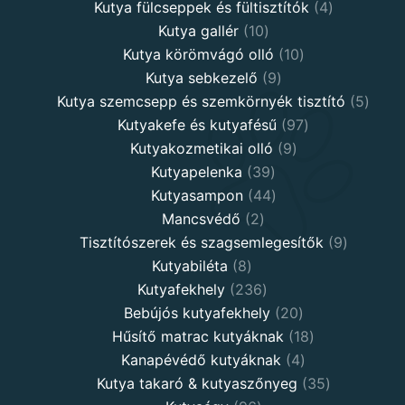
products
4
Kutya fülcseppek és fültisztítók
4
10
products
Kutya gallér
10
products
10
Kutya körömvágó olló
10
9
products
Kutya sebkezelő
9
products
5
Kutya szemcsepp és szemkörnyék tisztító
5
97
produ
Kutyakefe és kutyafésű
97
9
products
Kutyakozmetikai olló
9
39
products
Kutyapelenka
39
products
44
Kutyasampon
44
2
products
Mancsvédő
2
products
9
Tisztítószerek és szagsemlegesítők
9
8
products
Kutyabiléta
8
products
236
Kutyafekhely
236
products
20
Bebújós kutyafekhely
20
products
18
Hűsítő matrac kutyáknak
18
4
products
Kanapévédő kutyáknak
4
products
35
Kutya takaró & kutyaszőnyeg
35