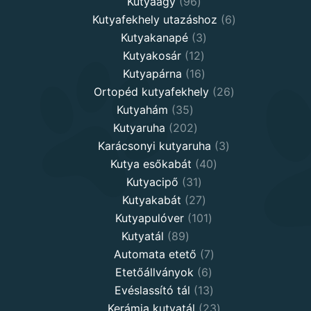
96
products
Kutyaágy
96
products
6
Kutyafekhely utazáshoz
6
3
products
Kutyakanapé
3
12
products
Kutyakosár
12
products
16
Kutyapárna
16
products
26
Ortopéd kutyafekhely
26
35
products
Kutyahám
35
products
202
Kutyaruha
202
products
3
Karácsonyi kutyaruha
3
40
products
Kutya esőkabát
40
31
products
Kutyacipő
31
products
27
Kutyakabát
27
products
101
Kutyapulóver
101
89
products
Kutyatál
89
products
7
Automata etető
7
6
products
Etetőállványok
6
products
13
Evéslassító tál
13
products
23
Kerámia kutyatál
23