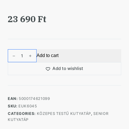
23 690
Ft
Eukanuba
Add to cart
Mature
Senior
Add to wishlist
Medium
kutyatáp
15kg
quantity
EAN:
5000174621099
SKU:
EUK6045
CATEGORIES:
KÖZEPES TESTŰ KUTYATÁP
,
SENIOR
KUTYATÁP