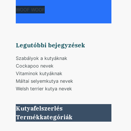
WOOF WOOF
Legutóbbi bejegyzések
Szabályok a kutyáknak
Cockapoo nevek
Vitaminok kutyáknak
Máltai selyemkutya nevek
Welsh terrier kutya nevek
Kutyafelszerlés
Termékkategóriák