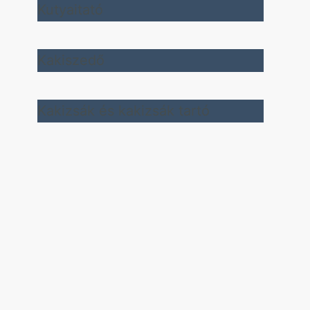
Kutyaitató
Kakiszedő
Kakizsák és kakizsák tartó