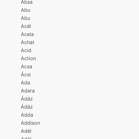
Absa
Abu
Abu
Acél
Acela
Achat
Acid
Action
Acsa
Ácsi
Ada
Adara
Ádáz
Ádáz
Adda
Addison
Adél
Adél