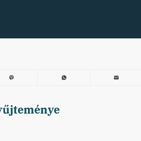
yűjteménye