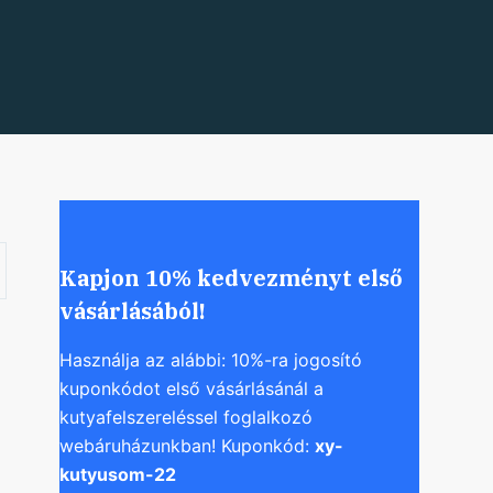
Kapjon 10% kedvezményt első
vásárlásából!
Használja az alábbi: 10%-ra jogosító
kuponkódot első vásárlásánál a
kutyafelszereléssel foglalkozó
webáruházunkban! Kuponkód:
xy-
kutyusom-22