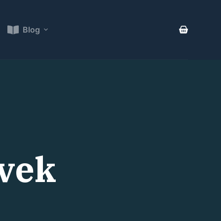
Blog
evek