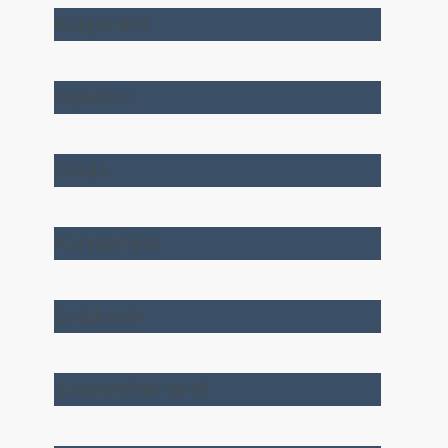
Kutyahám
Nyakörv
Póráz
Kutyabiléta
Szájkosár
Jutalomfalt tartó