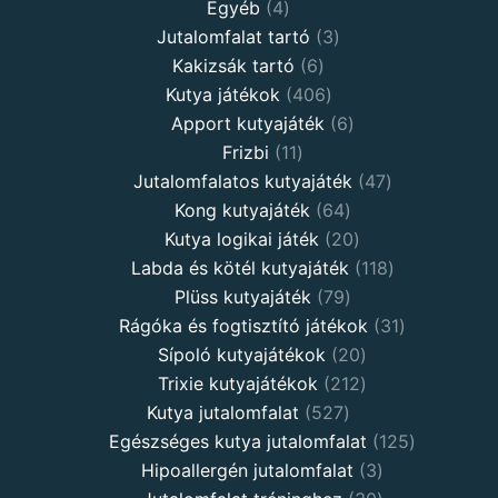
Egyéb
4
Jutalomfalat tartó
3
Kakizsák tartó
6
Kutya játékok
406
Apport kutyajáték
6
Frizbi
11
Jutalomfalatos kutyajáték
47
Kong kutyajáték
64
Kutya logikai játék
20
Labda és kötél kutyajáték
118
Plüss kutyajáték
79
Rágóka és fogtisztító játékok
31
Sípoló kutyajátékok
20
Trixie kutyajátékok
212
Kutya jutalomfalat
527
Egészséges kutya jutalomfalat
125
Hipoallergén jutalomfalat
3