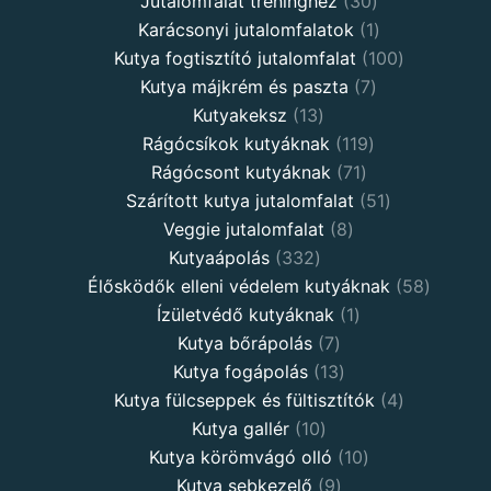
Jutalomfalat tréninghez
30
Karácsonyi jutalomfalatok
1
Kutya fogtisztító jutalomfalat
100
Kutya májkrém és paszta
7
Kutyakeksz
13
Rágócsíkok kutyáknak
119
Rágócsont kutyáknak
71
Szárított kutya jutalomfalat
51
Veggie jutalomfalat
8
Kutyaápolás
332
Élősködők elleni védelem kutyáknak
58
Ízületvédő kutyáknak
1
Kutya bőrápolás
7
Kutya fogápolás
13
Kutya fülcseppek és fültisztítók
4
Kutya gallér
10
Kutya körömvágó olló
10
Kutya sebkezelő
9