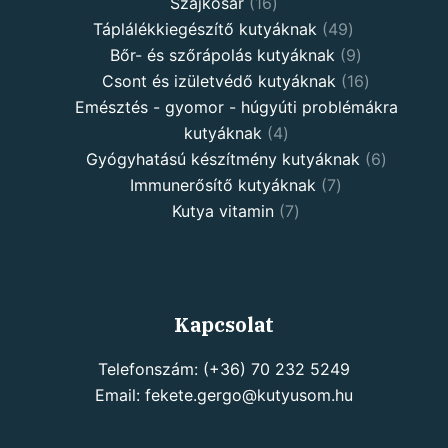
Szájkosár
16
Táplálékkiegészítő kutyáknak
49
Bőr- és szőrápolás kutyáknak
9
Csont és izületvédő kutyáknak
16
Emésztés - gyomor - húgyúti problémákra
kutyáknak
4
Gyógyhatású készítmény kutyáknak
6
Immunerősítő kutyáknak
7
Kutya vitamin
7
Kapcsolat
Telefonszám: (+36) 70 232 5249
Email: fekete.gergo@kutyusom.hu