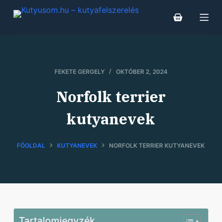
S
k
i
p
t
FEKETE GERGELY
OKTÓBER 2, 2024
o
c
Norfolk terrier
o
kutyanevek
n
t
e
FŐOLDAL
KUTYANEVEK
NORFOLK TERRIER KUTYANEVEK
n
t
Tartalomjegyzék