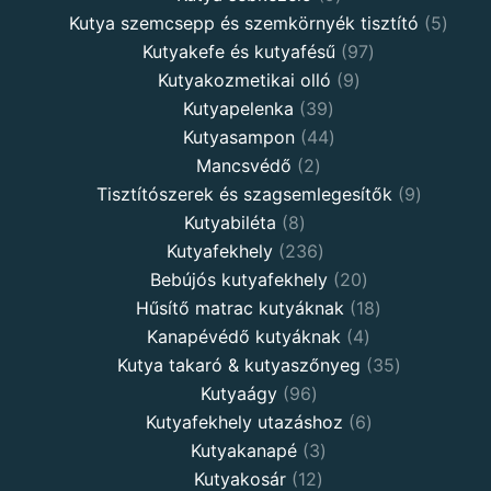
Kutya szemcsepp és szemkörnyék tisztító
5
Kutyakefe és kutyafésű
97
Kutyakozmetikai olló
9
Kutyapelenka
39
Kutyasampon
44
Mancsvédő
2
Tisztítószerek és szagsemlegesítők
9
Kutyabiléta
8
Kutyafekhely
236
Bebújós kutyafekhely
20
Hűsítő matrac kutyáknak
18
Kanapévédő kutyáknak
4
Kutya takaró & kutyaszőnyeg
35
Kutyaágy
96
Kutyafekhely utazáshoz
6
Kutyakanapé
3
Kutyakosár
12