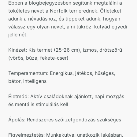
Ebben a blogbejegyzésben segítünk megtalálni a
tökéletes nevet a Norfolk terrierednek. Ötleteket
adunk a névadáshoz, és tippeket adunk, hogyan
válassz egy olyan nevet, ami tükrözi kutyád egyedi
jellemét.
Kinézet: Kis termet (25-26 cm), izmos, drótszőrű
(vörös, búza, fekete-cser)
Temperamentum: Energikus, játékos, hűséges,
bátor, intelligens
Életmód: Aktív családoknak ajánlott, napi mozgás
és mentális stimulálás kell
Ápolás: Rendszeres szőrzetgondozás szükséges
Figyelmeztetés: Munkakutya, unatkozik lakásban,