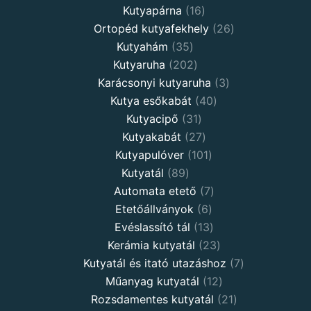
Kutyapárna
16
Ortopéd kutyafekhely
26
Kutyahám
35
Kutyaruha
202
Karácsonyi kutyaruha
3
Kutya esőkabát
40
Kutyacipő
31
Kutyakabát
27
Kutyapulóver
101
Kutyatál
89
Automata etető
7
Etetőállványok
6
Evéslassító tál
13
Kerámia kutyatál
23
Kutyatál és itató utazáshoz
7
Műanyag kutyatál
12
Rozsdamentes kutyatál
21