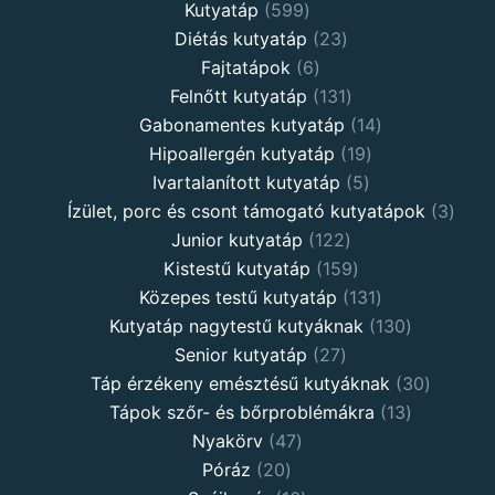
Kutyatáp
599
Diétás kutyatáp
23
Fajtatápok
6
Felnőtt kutyatáp
131
Gabonamentes kutyatáp
14
Hipoallergén kutyatáp
19
Ivartalanított kutyatáp
5
Ízület, porc és csont támogató kutyatápok
3
Junior kutyatáp
122
Kistestű kutyatáp
159
Közepes testű kutyatáp
131
Kutyatáp nagytestű kutyáknak
130
Senior kutyatáp
27
Táp érzékeny emésztésű kutyáknak
30
Tápok szőr- és bőrproblémákra
13
Nyakörv
47
Póráz
20