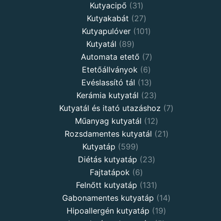
Kutyacipő
31
Kutyakabát
27
Kutyapulóver
101
Kutyatál
89
Automata etető
7
Etetőállványok
6
Evéslassító tál
13
Kerámia kutyatál
23
Kutyatál és itató utazáshoz
7
Műanyag kutyatál
12
Rozsdamentes kutyatál
21
Kutyatáp
599
Diétás kutyatáp
23
Fajtatápok
6
Felnőtt kutyatáp
131
Gabonamentes kutyatáp
14
Hipoallergén kutyatáp
19