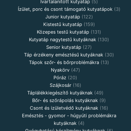
Ivartalanított kutyatáp
5
Ízület, porc és csont támogató kutyatápok
3
Junior kutyatáp
122
Kistestű kutyatáp
159
Közepes testű kutyatáp
131
Kutyatáp nagytestű kutyáknak
130
Senior kutyatáp
27
Táp érzékeny emésztésű kutyáknak
30
Tápok szőr- és bőrproblémákra
13
Nyakörv
47
Póráz
20
Szájkosár
16
Táplálékkiegészítő kutyáknak
49
Bőr- és szőrápolás kutyáknak
9
Csont és izületvédő kutyáknak
16
Emésztés - gyomor - húgyúti problémákra
kutyáknak
4
Gyógyhatású készítmény kutyáknak
6