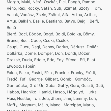
Morgó, Muki, Néró, Oszkár, Pici, Pongó, Rambo,
Réno, Rex, Rocky, Sátán, Süti, Szimat, Szotyi, Tom,
Vacak, Vadász, Zselé, Zsömi, Alfa, Arthu, Arthur,
Artúr, Balkán, Basile, Bastiano, Batyu, Bejgli, Belfi,
Benő
Bleró, Boci, Bödön, Bogó, Boldi, Boldika, Bömy,
Brunci, Buci, Coco, Csoki, Csülök
Csupi, Cucu, Dagi, Danny, Darius, Dáriusz, Dollár,
Dollárka, Döme, Dömper, Don, Dondi, Dózer,
Drazsé, Dudu, Eddie, Ede, Edy, Efendi, Efi, Eliot,
Elwood, Fábián
Falco, Falkó, Fasirt, Félix, Frankie, Franky, Frédi,
Fredó, Fufi, George, Gilbert, Gömbi, Gombóc,
Gombócka, Gróf Úr, Guba, Guffy, Guru, Guszti, Guti,
Habos, Hachiko, Hamid, Hasco, Hógolyó, Hurka,
Husi, Hustler, Iron, Jeti, Jhoni, Jimi, Lemmy, Lufi,
Maffy, Magnum, Májló, Manci, Marcipán, Marlo,