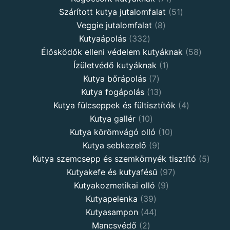
Szárított kutya jutalomfalat
51
Veggie jutalomfalat
8
Kutyaápolás
332
Élősködők elleni védelem kutyáknak
58
Ízületvédő kutyáknak
1
Kutya bőrápolás
7
Kutya fogápolás
13
Kutya fülcseppek és fültisztítók
4
Kutya gallér
10
Kutya körömvágó olló
10
Kutya sebkezelő
9
Kutya szemcsepp és szemkörnyék tisztító
5
Kutyakefe és kutyafésű
97
Kutyakozmetikai olló
9
Kutyapelenka
39
Kutyasampon
44
Mancsvédő
2