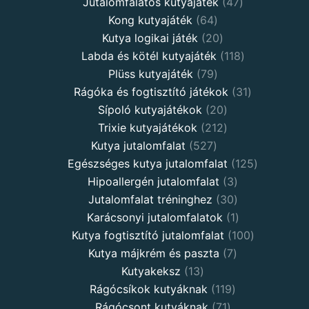
Jutalomfalatos kutyajáték
47
Kong kutyajáték
64
Kutya logikai játék
20
Labda és kötél kutyajáték
118
Plüss kutyajáték
79
Rágóka és fogtisztító játékok
31
Sípoló kutyajátékok
20
Trixie kutyajátékok
212
Kutya jutalomfalat
527
Egészséges kutya jutalomfalat
125
Hipoallergén jutalomfalat
3
Jutalomfalat tréninghez
30
Karácsonyi jutalomfalatok
1
Kutya fogtisztító jutalomfalat
100
Kutya májkrém és paszta
7
Kutyakeksz
13
Rágócsíkok kutyáknak
119
Rágócsont kutyáknak
71