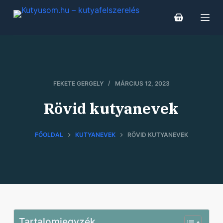
S
k
i
p
t
o
FEKETE GERGELY
MÁRCIUS 12, 2023
c
o
Rövid kutyanevek
n
t
FŐOLDAL
KUTYANEVEK
RÖVID KUTYANEVEK
e
n
t
Tartalomjegyzék