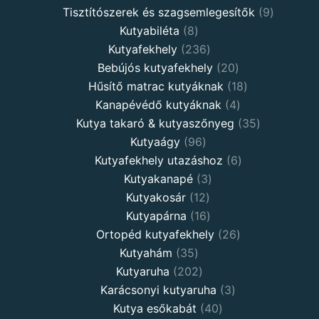
Tisztítószerek és szagsemlegesítők
9
Kutyabiléta
8
Kutyafekhely
236
Bebújós kutyafekhely
20
Hűsítő matrac kutyáknak
18
Kanapévédő kutyáknak
4
Kutya takaró & kutyaszőnyeg
35
Kutyaágy
96
Kutyafekhely utazáshoz
6
Kutyakanapé
3
Kutyakosár
12
Kutyapárna
16
Ortopéd kutyafekhely
26
Kutyahám
35
Kutyaruha
202
Karácsonyi kutyaruha
3
Kutya esőkabát
40