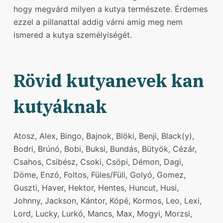
hogy megvárd milyen a kutya természete. Érdemes
ezzel a pillanattal addig várni amíg meg nem
ismered a kutya személyiségét.
Rövid kutyanevek kan
kutyáknak
Atosz, Alex, Bingo, Bajnok, Blöki, Benji, Black(y),
Bodri, Brúnó, Bobi, Buksi, Bundás, Bütyök, Cézár,
Csahos, Csibész, Csoki, Csöpi, Démon, Dagi,
Döme, Enzó, Foltos, Füles/Füli, Golyó, Gomez,
Guszti, Haver, Hektor, Hentes, Huncut, Husi,
Johnny, Jackson, Kántor, Kópé, Kormos, Leo, Lexi,
Lord, Lucky, Lurkó, Mancs, Max, Mogyi, Morzsi,