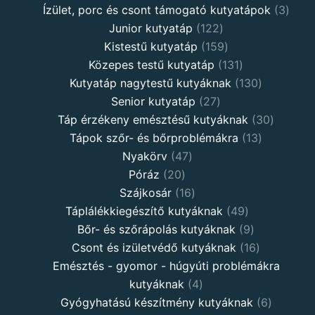
products
3
Ízület, porc és csont támogató kutyatápok
3
122
produ
Junior kutyatáp
122
products
159
Kistestű kutyatáp
159
products
131
Közepes testű kutyatáp
131
products
130
Kutyatáp nagytestű kutyáknak
130
27
products
Senior kutyatáp
27
products
30
Táp érzékeny emésztésű kutyáknak
30
13
product
Tápok szőr- és bőrproblémákra
13
47
products
Nyakörv
47
20
products
Póráz
20
products
16
Szájkosár
16
products
49
Táplálékkiegészítő kutyáknak
49
products
9
Bőr- és szőrápolás kutyáknak
9
products
16
Csont és izületvédő kutyáknak
16
products
Emésztés - gyomor - húgyúti problémákra
4
kutyáknak
4
products
6
Gyógyhatású készítmény kutyáknak
6