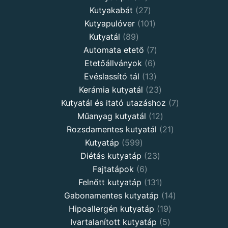
products
27
Kutyakabát
27
products
101
Kutyapulóver
101
89
products
Kutyatál
89
products
7
Automata etető
7
6
products
Etetőállványok
6
products
13
Evéslassító tál
13
products
23
Kerámia kutyatál
23
products
7
Kutyatál és itató utazáshoz
7
12
products
Műanyag kutyatál
12
products
21
Rozsdamentes kutyatál
21
599
products
Kutyatáp
599
products
23
Diétás kutyatáp
23
6
products
Fajtatápok
6
products
131
Felnőtt kutyatáp
131
products
14
Gabonamentes kutyatáp
14
19
products
Hipoallergén kutyatáp
19
5
products
Ivartalanított kutyatáp
5