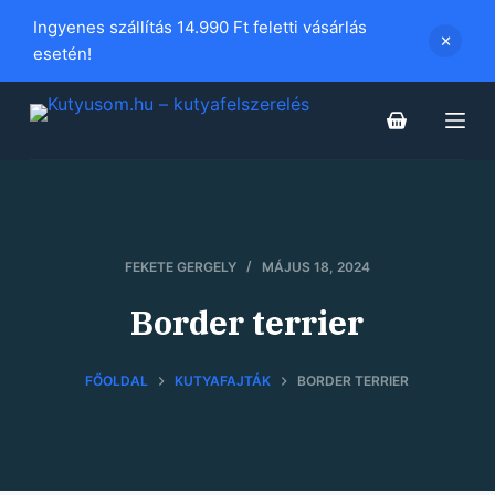
S
Ingyenes szállítás 14.990 Ft feletti vásárlás
k
esetén!
i
p
t
o
c
o
n
FEKETE GERGELY
MÁJUS 18, 2024
t
Border terrier
e
n
t
FŐOLDAL
KUTYAFAJTÁK
BORDER TERRIER