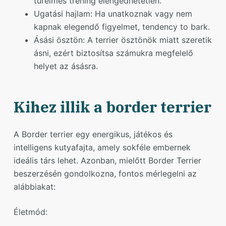
türelmes tréning elengedhetetlen.
Ugatási hajlam: Ha unatkoznak vagy nem
kapnak elegendő figyelmet, tendency to bark.
Ásási ösztön: A terrier ösztönök miatt szeretik
ásni, ezért biztosítsa számukra megfelelő
helyet az ásásra.
Kihez illik a border terrier
A Border terrier egy energikus, játékos és
intelligens kutyafajta, amely sokféle embernek
ideális társ lehet. Azonban, mielőtt Border Terrier
beszerzésén gondolkozna, fontos mérlegelni az
alábbiakat:
Életmód: