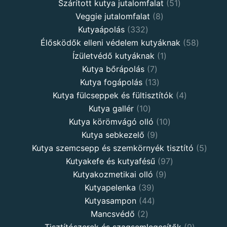
products
51
Szárított kutya jutalomfalat
51
8
products
Veggie jutalomfalat
8
332
products
Kutyaápolás
332
products
58
Élősködők elleni védelem kutyáknak
58
1
product
Ízületvédő kutyáknak
1
7
product
Kutya bőrápolás
7
products
13
Kutya fogápolás
13
products
4
Kutya fülcseppek és fültisztítók
4
10
products
Kutya gallér
10
products
10
Kutya körömvágó olló
10
9
products
Kutya sebkezelő
9
products
5
Kutya szemcsepp és szemkörnyék tisztító
5
97
produ
Kutyakefe és kutyafésű
97
9
products
Kutyakozmetikai olló
9
39
products
Kutyapelenka
39
products
44
Kutyasampon
44
2
products
Mancsvédő
2
products
9
Tisztítószerek és szagsemlegesítők
9