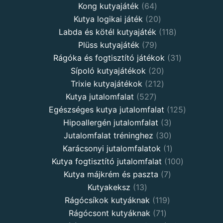
64
products
Kong kutyajáték
64
products
20
Kutya logikai játék
20
products
118
Labda és kötél kutyajáték
118
79
products
Plüss kutyajáték
79
products
31
Rágóka és fogtisztító játékok
31
20
products
Sípoló kutyajátékok
20
products
212
Trixie kutyajátékok
212
527
products
Kutya jutalomfalat
527
products
125
Egészséges kutya jutalomfalat
125
3
products
Hipoallergén jutalomfalat
3
30
products
Jutalomfalat tréninghez
30
products
1
Karácsonyi jutalomfalatok
1
product
100
Kutya fogtisztító jutalomfalat
100
7
products
Kutya májkrém és paszta
7
13
products
Kutyakeksz
13
products
119
Rágócsíkok kutyáknak
119
71
products
Rágócsont kutyáknak
71