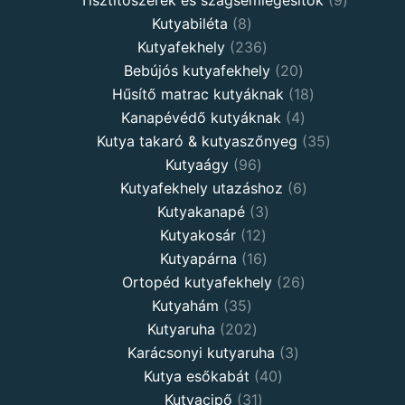
8
products
Kutyabiléta
8
products
236
Kutyafekhely
236
products
20
Bebújós kutyafekhely
20
products
18
Hűsítő matrac kutyáknak
18
4
products
Kanapévédő kutyáknak
4
products
35
Kutya takaró & kutyaszőnyeg
35
96
products
Kutyaágy
96
products
6
Kutyafekhely utazáshoz
6
3
products
Kutyakanapé
3
12
products
Kutyakosár
12
products
16
Kutyapárna
16
products
26
Ortopéd kutyafekhely
26
35
products
Kutyahám
35
products
202
Kutyaruha
202
products
3
Karácsonyi kutyaruha
3
40
products
Kutya esőkabát
40
31
products
Kutyacipő
31