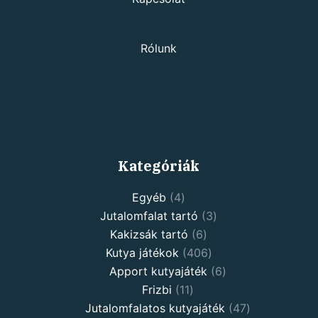
Rólunk
Kategóriák
4
Egyéb
4
products
3
Jutalomfalat tartó
3
6
products
Kakizsák tartó
6
products
406
Kutya játékok
406
products
6
Apport kutyajáték
6
11
products
Frizbi
11
products
47
Jutalomfalatos kutyajáték
47