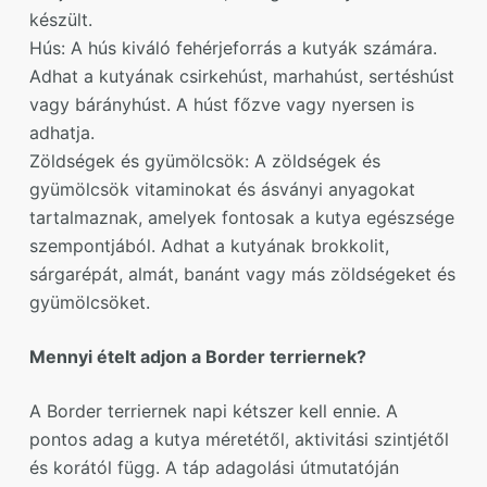
készült.
Hús: A hús kiváló fehérjeforrás a kutyák számára.
Adhat a kutyának csirkehúst, marhahúst, sertéshúst
vagy bárányhúst. A húst főzve vagy nyersen is
adhatja.
Zöldségek és gyümölcsök: A zöldségek és
gyümölcsök vitaminokat és ásványi anyagokat
tartalmaznak, amelyek fontosak a kutya egészsége
szempontjából. Adhat a kutyának brokkolit,
sárgarépát, almát, banánt vagy más zöldségeket és
gyümölcsöket.
Mennyi ételt adjon a Border terriernek?
A Border terriernek napi kétszer kell ennie. A
pontos adag a kutya méretétől, aktivitási szintjétől
és korától függ. A táp adagolási útmutatóján