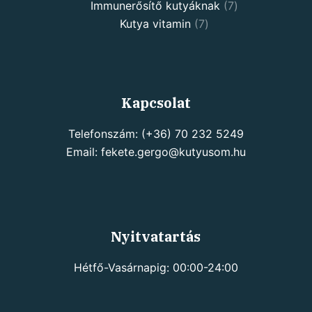
7
products
Immunerősítő kutyáknak
7
7
products
Kutya vitamin
7
products
Kapcsolat
Telefonszám: (+36) 70 232 5249
Email: fekete.gergo@kutyusom.hu
Nyitvatartás
Hétfő-Vasárnapig: 00:00-24:00