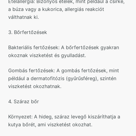
Ételallergia: Bizonyos ételek, mint például a csirke,
a búza vagy a kukorica, allergiás reakciót
válthatnak ki.
3. Bőrfertőzések
Bakteriális fertőzések: A bőrfertőzések gyakran
okoznak viszketést és gyulladást.
Gombás fertőzések: A gombás fertőzések, mint
például a dermatofitózis (gyűrűsféreg), szintén
viszketést okozhatnak.
4. Száraz bőr
Környezet: A hideg, száraz levegő kiszáríthatja a
kutya bőrét, ami viszketést okozhat.