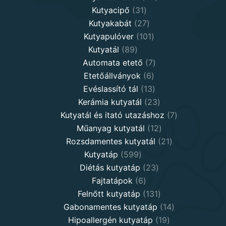
31
products
Kutyacipő
31
products
27
Kutyakabát
27
products
101
Kutyapulóver
101
89
products
Kutyatál
89
products
7
Automata etető
7
6
products
Etetőállványok
6
products
13
Evéslassító tál
13
products
23
Kerámia kutyatál
23
products
7
Kutyatál és itató utazáshoz
7
12
products
Műanyag kutyatál
12
products
21
Rozsdamentes kutyatál
21
599
products
Kutyatáp
599
products
23
Diétás kutyatáp
23
6
products
Fajtatápok
6
products
131
Felnőtt kutyatáp
131
products
14
Gabonamentes kutyatáp
14
19
products
Hipoallergén kutyatáp
19