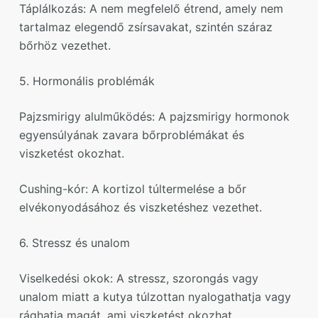
Táplálkozás: A nem megfelelő étrend, amely nem
tartalmaz elegendő zsírsavakat, szintén száraz
bőrhöz vezethet.
5. Hormonális problémák
Pajzsmirigy alulműködés: A pajzsmirigy hormonok
egyensúlyának zavara bőrproblémákat és
viszketést okozhat.
Cushing-kór: A kortizol túltermelése a bőr
elvékonyodásához és viszketéshez vezethet.
6. Stressz és unalom
Viselkedési okok: A stressz, szorongás vagy
unalom miatt a kutya túlzottan nyalogathatja vagy
rághatja magát, ami viszketést okozhat.