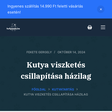
S
Ingyenes szállítás 14.990 Ft feletti vásárlás
k
esetén!
i
p
t
o
c
o
FEKETE GERGELY
OKTÓBER 14, 2024
n
Kutya viszketés
t
e
csillapítása házilag
n
t
FŐOLDAL
KUTYATARTÁS
KUTYA VISZKETÉS CSILLAPÍTÁSA HÁZILAG