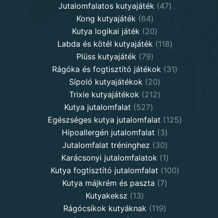
products
47
Jutalomfalatos kutyajáték
47
64
products
Kong kutyajáték
64
products
20
Kutya logikai játék
20
products
118
Labda és kötél kutyajáték
118
79
products
Plüss kutyajáték
79
products
31
Rágóka és fogtisztító játékok
31
20
products
Sípoló kutyajátékok
20
products
212
Trixie kutyajátékok
212
527
products
Kutya jutalomfalat
527
products
125
Egészséges kutya jutalomfalat
125
3
products
Hipoallergén jutalomfalat
3
30
products
Jutalomfalat tréninghez
30
products
1
Karácsonyi jutalomfalatok
1
product
100
Kutya fogtisztító jutalomfalat
100
7
products
Kutya májkrém és paszta
7
13
products
Kutyakeksz
13
products
119
Rágócsíkok kutyáknak
119