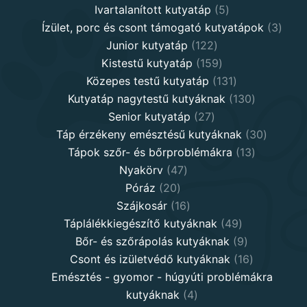
5
products
Ivartalanított kutyatáp
5
products
3
Ízület, porc és csont támogató kutyatápok
3
122
produ
Junior kutyatáp
122
products
159
Kistestű kutyatáp
159
products
131
Közepes testű kutyatáp
131
products
130
Kutyatáp nagytestű kutyáknak
130
27
products
Senior kutyatáp
27
products
30
Táp érzékeny emésztésű kutyáknak
30
13
product
Tápok szőr- és bőrproblémákra
13
47
products
Nyakörv
47
20
products
Póráz
20
products
16
Szájkosár
16
products
49
Táplálékkiegészítő kutyáknak
49
products
9
Bőr- és szőrápolás kutyáknak
9
products
16
Csont és izületvédő kutyáknak
16
products
Emésztés - gyomor - húgyúti problémákra
4
kutyáknak
4