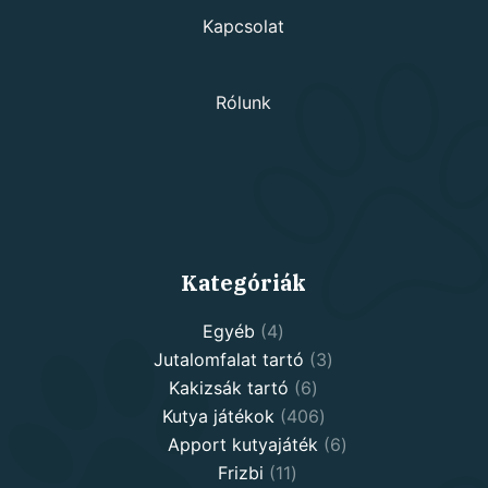
Kapcsolat
Rólunk
Kategóriák
4
Egyéb
4
products
3
Jutalomfalat tartó
3
6
products
Kakizsák tartó
6
products
406
Kutya játékok
406
products
6
Apport kutyajáték
6
11
products
Frizbi
11