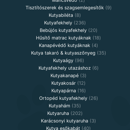
products
9
Tisztítószerek és szagsemlegesítők
9
8
products
Kutyabiléta
8
products
236
Kutyafekhely
236
products
20
Bebújós kutyafekhely
20
products
18
Hűsítő matrac kutyáknak
18
4
products
Kanapévédő kutyáknak
4
products
35
Kutya takaró & kutyaszőnyeg
35
96
products
Kutyaágy
96
products
6
Kutyafekhely utazáshoz
6
3
products
Kutyakanapé
3
12
products
Kutyakosár
12
products
16
Kutyapárna
16
products
26
Ortopéd kutyafekhely
26
35
products
Kutyahám
35
products
202
Kutyaruha
202
products
3
Karácsonyi kutyaruha
3
40
products
Kutya esőkabát
40