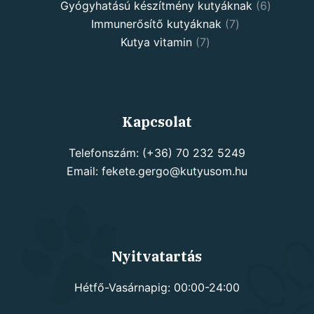
products
6
Gyógyhatású készítmény kutyáknak
6
7
products
Immunerősítő kutyáknak
7
7
products
Kutya vitamin
7
products
Kapcsolat
Telefonszám: (+36) 70 232 5249
Email: fekete.gergo@kutyusom.hu
Nyitvatartás
Hétfő-Vasárnapig: 00:00-24:00