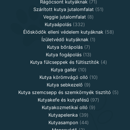
71
products
Rágócsont kutyáknak
71
products
51
Szárított kutya jutalomfalat
51
8
products
Veggie jutalomfalat
8
332
products
Kutyaápolás
332
products
58
Élősködők elleni védelem kutyáknak
58
1
product
Ízületvédő kutyáknak
1
7
product
Kutya bőrápolás
7
products
13
Kutya fogápolás
13
products
4
Kutya fülcseppek és fültisztítók
4
10
products
Kutya gallér
10
products
10
Kutya körömvágó olló
10
9
products
Kutya sebkezelő
9
products
5
Kutya szemcsepp és szemkörnyék tisztító
5
97
produ
Kutyakefe és kutyafésű
97
9
products
Kutyakozmetikai olló
9
39
products
Kutyapelenka
39
products
44
Kutyasampon
44
2
products
Mancsvédő
2