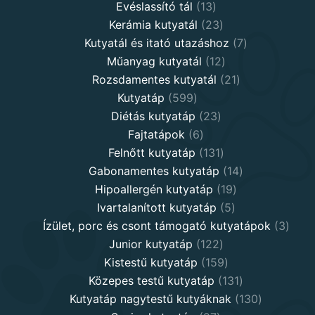
products
13
Evéslassító tál
13
products
23
Kerámia kutyatál
23
products
7
Kutyatál és itató utazáshoz
7
12
products
Műanyag kutyatál
12
products
21
Rozsdamentes kutyatál
21
599
products
Kutyatáp
599
products
23
Diétás kutyatáp
23
6
products
Fajtatápok
6
products
131
Felnőtt kutyatáp
131
products
14
Gabonamentes kutyatáp
14
19
products
Hipoallergén kutyatáp
19
5
products
Ivartalanított kutyatáp
5
products
3
Ízület, porc és csont támogató kutyatápok
3
122
produ
Junior kutyatáp
122
products
159
Kistestű kutyatáp
159
products
131
Közepes testű kutyatáp
131
products
130
Kutyatáp nagytestű kutyáknak
130