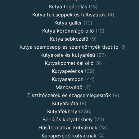
products
13
Kutya fogápolás
13
products
4
Kutya fülcseppek és fültisztítók
4
10
products
Kutya gallér
10
products
10
Kutya körömvágó olló
10
9
products
Kutya sebkezelő
9
products
5
Kutya szemcsepp és szemkörnyék tisztító
5
97
produ
Kutyakefe és kutyafésű
97
9
products
Kutyakozmetikai olló
9
39
products
Kutyapelenka
39
products
44
Kutyasampon
44
2
products
Mancsvédő
2
products
9
Tisztítószerek és szagsemlegesítők
9
8
products
Kutyabiléta
8
products
236
Kutyafekhely
236
products
20
Bebújós kutyafekhely
20
products
18
Hűsítő matrac kutyáknak
18
4
products
Kanapévédő kutyáknak
4