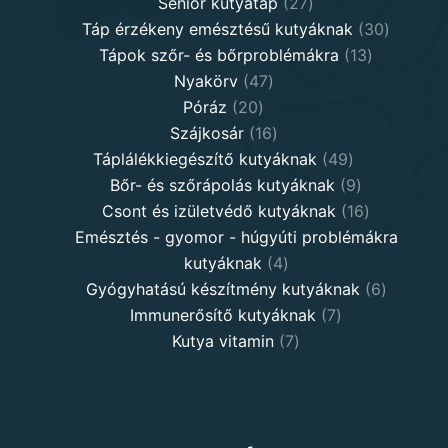
27
products
Senior kutyatáp
27
products
30
Táp érzékeny emésztésű kutyáknak
30
13
product
Tápok szőr- és bőrproblémákra
13
47
products
Nyakörv
47
20
products
Póráz
20
products
16
Szájkosár
16
products
49
Táplálékkiegészítő kutyáknak
49
products
9
Bőr- és szőrápolás kutyáknak
9
products
16
Csont és izületvédő kutyáknak
16
products
Emésztés - gyomor - húgyúti problémákra
4
kutyáknak
4
products
6
Gyógyhatású készítmény kutyáknak
6
7
products
Immunerősítő kutyáknak
7
7
products
Kutya vitamin
7
products