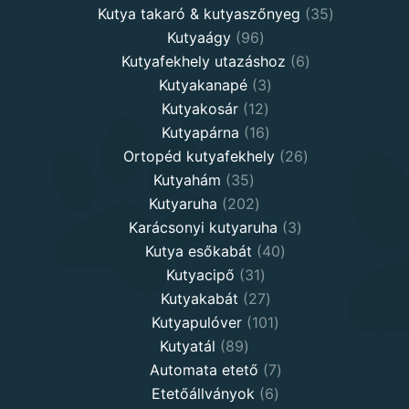
products
35
Kutya takaró & kutyaszőnyeg
35
96
products
Kutyaágy
96
products
6
Kutyafekhely utazáshoz
6
3
products
Kutyakanapé
3
12
products
Kutyakosár
12
products
16
Kutyapárna
16
products
26
Ortopéd kutyafekhely
26
35
products
Kutyahám
35
products
202
Kutyaruha
202
products
3
Karácsonyi kutyaruha
3
40
products
Kutya esőkabát
40
31
products
Kutyacipő
31
products
27
Kutyakabát
27
products
101
Kutyapulóver
101
89
products
Kutyatál
89
products
7
Automata etető
7
6
products
Etetőállványok
6