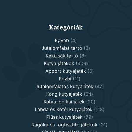
Kategóriák
4
Egyéb
4
products
3
Jutalomfalat tartó
3
6
products
Kakizsák tartó
6
products
406
Kutya játékok
406
products
6
Apport kutyajáték
6
11
products
Frizbi
11
products
47
Jutalomfalatos kutyajáték
47
64
products
Kong kutyajáték
64
products
20
Kutya logikai játék
20
products
118
Labda és kötél kutyajáték
118
79
products
Plüss kutyajáték
79
products
31
Rágóka és fogtisztító játékok
31