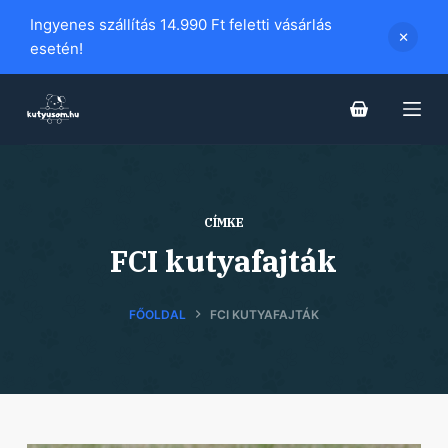
S
Ingyenes szállítás 14.990 Ft feletti vásárlás
k
esetén!
i
p
t
o
c
o
CÍMKE
n
FCI kutyafajták
t
e
n
FŐOLDAL
FCI KUTYAFAJTÁK
t