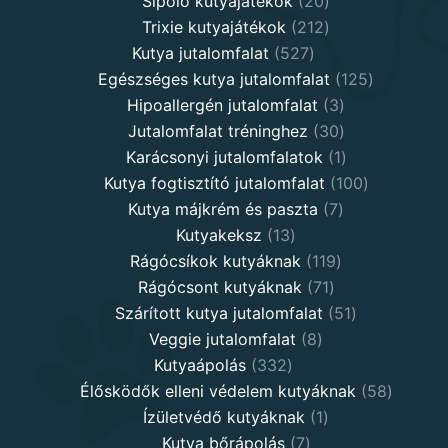
20
products
Sípoló kutyajátékok
20
products
212
Trixie kutyajátékok
212
527
products
Kutya jutalomfalat
527
products
125
Egészséges kutya jutalomfalat
125
3
products
Hipoallergén jutalomfalat
3
30
products
Jutalomfalat tréninghez
30
products
1
Karácsonyi jutalomfalatok
1
product
100
Kutya fogtisztító jutalomfalat
100
7
products
Kutya májkrém és paszta
7
13
products
Kutyakeksz
13
products
119
Rágócsíkok kutyáknak
119
71
products
Rágócsont kutyáknak
71
products
51
Szárított kutya jutalomfalat
51
8
products
Veggie jutalomfalat
8
332
products
Kutyaápolás
332
products
58
Élősködők elleni védelem kutyáknak
58
1
product
Ízületvédő kutyáknak
1
7
product
Kutya bőrápolás
7