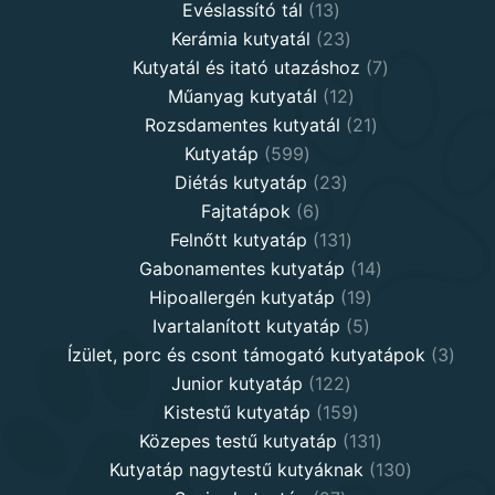
products
13
Evéslassító tál
13
products
23
Kerámia kutyatál
23
products
7
Kutyatál és itató utazáshoz
7
12
products
Műanyag kutyatál
12
products
21
Rozsdamentes kutyatál
21
599
products
Kutyatáp
599
products
23
Diétás kutyatáp
23
6
products
Fajtatápok
6
products
131
Felnőtt kutyatáp
131
products
14
Gabonamentes kutyatáp
14
19
products
Hipoallergén kutyatáp
19
5
products
Ivartalanított kutyatáp
5
products
3
Ízület, porc és csont támogató kutyatápok
3
122
produ
Junior kutyatáp
122
products
159
Kistestű kutyatáp
159
products
131
Közepes testű kutyatáp
131
products
130
Kutyatáp nagytestű kutyáknak
130