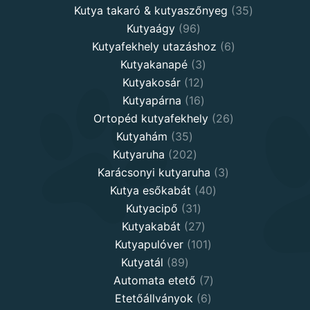
products
35
Kutya takaró & kutyaszőnyeg
35
96
products
Kutyaágy
96
products
6
Kutyafekhely utazáshoz
6
3
products
Kutyakanapé
3
12
products
Kutyakosár
12
products
16
Kutyapárna
16
products
26
Ortopéd kutyafekhely
26
35
products
Kutyahám
35
products
202
Kutyaruha
202
products
3
Karácsonyi kutyaruha
3
40
products
Kutya esőkabát
40
31
products
Kutyacipő
31
products
27
Kutyakabát
27
products
101
Kutyapulóver
101
89
products
Kutyatál
89
products
7
Automata etető
7
6
products
Etetőállványok
6