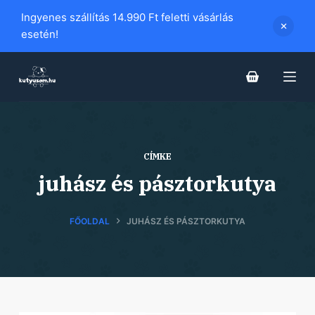
S
Ingyenes szállítás 14.990 Ft feletti vásárlás
k
esetén!
i
p
t
o
c
o
CÍMKE
n
juhász és pásztorkutya
t
e
n
FŐOLDAL
JUHÁSZ ÉS PÁSZTORKUTYA
t