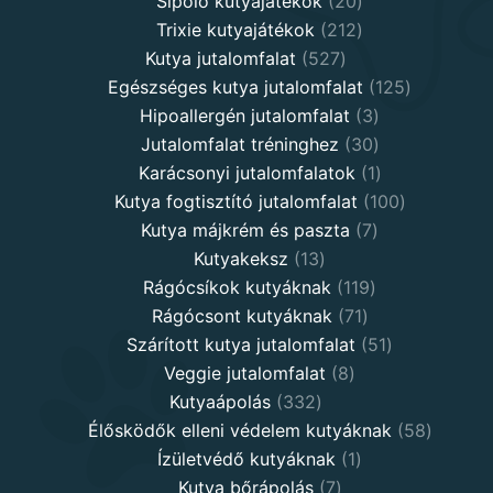
20
products
Sípoló kutyajátékok
20
products
212
Trixie kutyajátékok
212
527
products
Kutya jutalomfalat
527
products
125
Egészséges kutya jutalomfalat
125
3
products
Hipoallergén jutalomfalat
3
30
products
Jutalomfalat tréninghez
30
products
1
Karácsonyi jutalomfalatok
1
product
100
Kutya fogtisztító jutalomfalat
100
7
products
Kutya májkrém és paszta
7
13
products
Kutyakeksz
13
products
119
Rágócsíkok kutyáknak
119
71
products
Rágócsont kutyáknak
71
products
51
Szárított kutya jutalomfalat
51
8
products
Veggie jutalomfalat
8
332
products
Kutyaápolás
332
products
58
Élősködők elleni védelem kutyáknak
58
1
product
Ízületvédő kutyáknak
1
7
product
Kutya bőrápolás
7