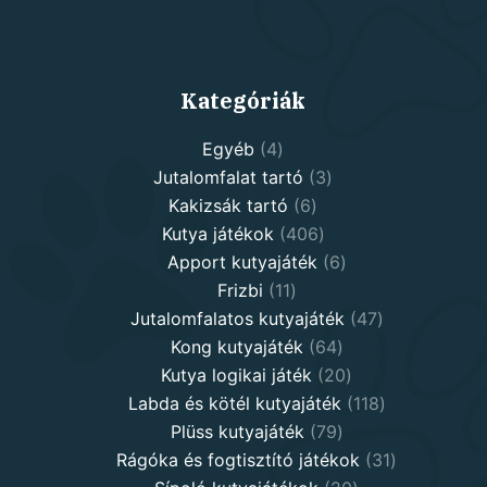
Kategóriák
4
Egyéb
4
products
3
Jutalomfalat tartó
3
6
products
Kakizsák tartó
6
products
406
Kutya játékok
406
products
6
Apport kutyajáték
6
11
products
Frizbi
11
products
47
Jutalomfalatos kutyajáték
47
64
products
Kong kutyajáték
64
products
20
Kutya logikai játék
20
products
118
Labda és kötél kutyajáték
118
79
products
Plüss kutyajáték
79
products
31
Rágóka és fogtisztító játékok
31