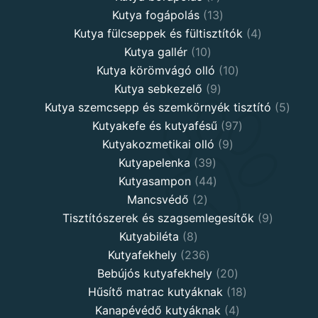
products
13
Kutya fogápolás
13
products
4
Kutya fülcseppek és fültisztítók
4
10
products
Kutya gallér
10
products
10
Kutya körömvágó olló
10
9
products
Kutya sebkezelő
9
products
5
Kutya szemcsepp és szemkörnyék tisztító
5
97
produ
Kutyakefe és kutyafésű
97
9
products
Kutyakozmetikai olló
9
39
products
Kutyapelenka
39
products
44
Kutyasampon
44
2
products
Mancsvédő
2
products
9
Tisztítószerek és szagsemlegesítők
9
8
products
Kutyabiléta
8
products
236
Kutyafekhely
236
products
20
Bebújós kutyafekhely
20
products
18
Hűsítő matrac kutyáknak
18
4
products
Kanapévédő kutyáknak
4