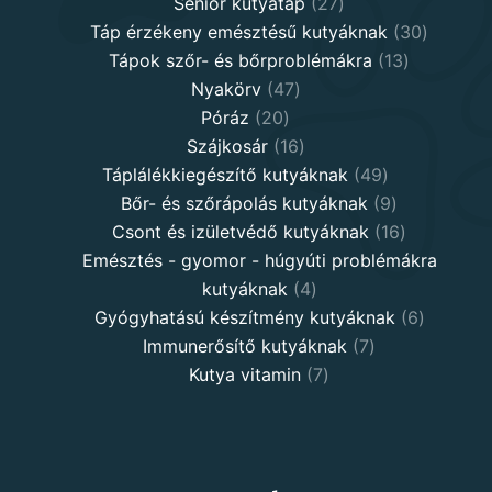
27
products
Senior kutyatáp
27
products
30
Táp érzékeny emésztésű kutyáknak
30
13
product
Tápok szőr- és bőrproblémákra
13
47
products
Nyakörv
47
20
products
Póráz
20
products
16
Szájkosár
16
products
49
Táplálékkiegészítő kutyáknak
49
products
9
Bőr- és szőrápolás kutyáknak
9
products
16
Csont és izületvédő kutyáknak
16
products
Emésztés - gyomor - húgyúti problémákra
4
kutyáknak
4
products
6
Gyógyhatású készítmény kutyáknak
6
7
products
Immunerősítő kutyáknak
7
7
products
Kutya vitamin
7
products