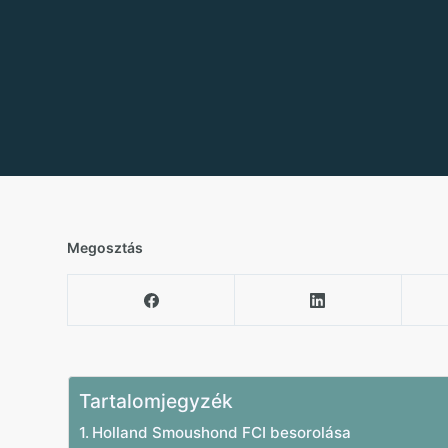
Megosztás
Tartalomjegyzék
Holland Smoushond FCI besorolása