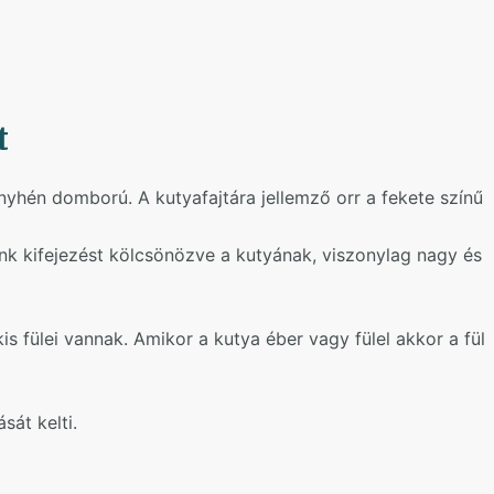
t
enyhén domború. A kutyafajtára jellemző orr a fekete színű
nk kifejezést kölcsönözve a kutyának, viszonylag nagy és
s fülei vannak. Amikor a kutya éber vagy fülel akkor a fül
sát kelti.