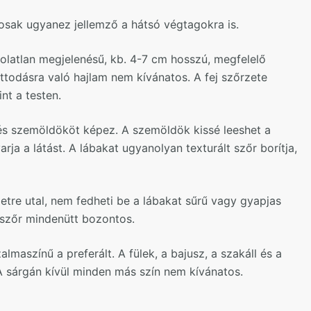
osak ugyanez jellemző a hátsó végtagokra is.
polatlan megjelenésű, kb. 4-7 cm hosszú, megfelelő
ttodásra való hajlam nem kívánatos. A fej szőrzete
nt a testen.
 és szemöldököt képez. A szemöldök kissé leeshet a
ja a látást. A lábakat ugyanolyan texturált szőr borítja,
etre utal, nem fedheti be a lábakat sűrű vagy gyapjas
 a szőr mindenütt bozontos.
lmaszínű a preferált. A fülek, a bajusz, a szakáll és a
A sárgán kívül minden más szín nem kívánatos.