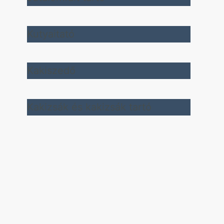
Kutyaitató
Kakiszedő
Kakizsák és kakizsák tartó