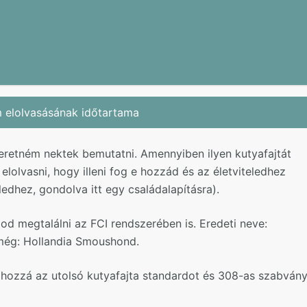
m elolvasásának időtartama
retném nektek bemutatni. Amennyiben ilyen kutyafajtát
olvasni, hogy illeni fog e hozzád és az életviteledhez
ledhez, gondolva itt egy családalapításra).
d megtalálni az FCI rendszerében is. Eredeti neve:
még: Hollandia Smoushond.
 hozzá az utolsó kutyafajta standardot és 308-as szabván