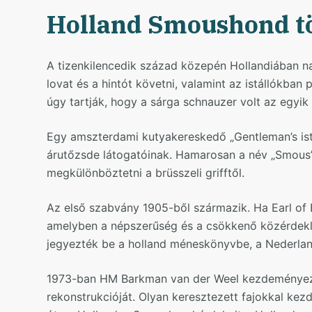
Holland Smoushond t
A tizenkilencedik század közepén Hollandiában n
lovat és a hintót követni, valamint az istállókban 
úgy tartják, hogy a sárga schnauzer volt az egyik 
Egy amszterdami kutyakereskedő „Gentleman’s ist
árutőzsde látogatóinak. Hamarosan a név „Smous”-r
megkülönböztetni a brüsszeli grifftől.
Az első szabvány 1905-ből származik. Ha Earl of 
amelyben a népszerűség és a csökkenő közérdekl
jegyezték be a holland méneskönyvbe, a Nederl
1973-ban HM Barkman van der Weel kezdeményezt
rekonstrukcióját. Olyan keresztezett fajokkal kez