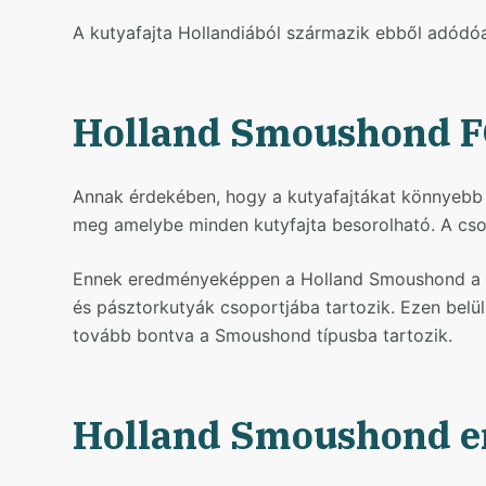
A kutyafajta Hollandiából származik ebből adódóan
Holland Smoushond FC
Annak érdekében, hogy a kutyafajtákat könnyebb l
meg amelybe minden kutyfajta besorolható. A csop
Ennek eredményeképpen a Holland Smoushond a (II
és pásztorkutyák csoportjába tartozik. Ezen belül
tovább bontva a Smoushond típusba tartozik.
Holland Smoushond er