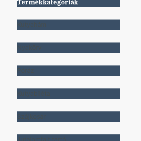
Termékkategóriák
Kutyahám
Nyakörv
Póráz
Kutyabiléta
Szájkosár
Jutalomfalt tartó