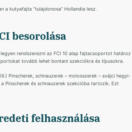
 a kutyafajta “tulajdonosa” Hollandia lesz.
I besorolása
egyen rendszerezni az FCI 10 alap fajtacsoportot határoz
ortokat tovább lehet bontani szekciókra és típusokra.
.) Pinscherek, schnauzerek – molosszerek – svájci hegyi-
 a Pinscherek és schnauzerek szekcióba tartozik. Ezt
edeti felhasználása