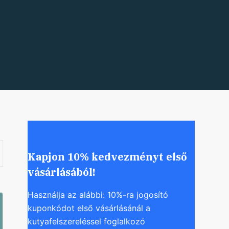
Kapjon 10% kedvezményt első
vásárlásából!
Használja az alábbi: 10%-ra jogosító
kuponkódot első vásárlásánál a
kutyafelszereléssel foglalkozó