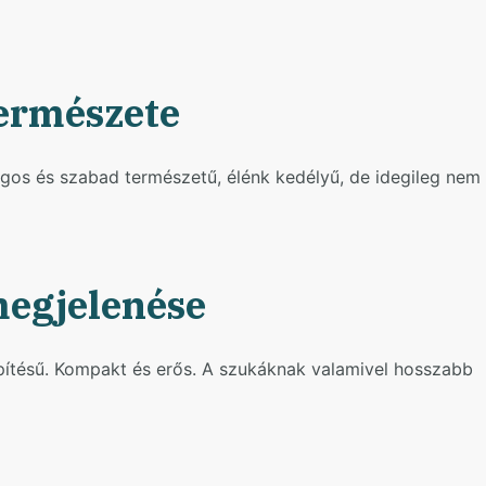
ermészete
os és szabad természetű, élénk kedélyű, de idegileg nem
egjelenése
lépítésű. Kompakt és erős. A szukáknak valamivel hosszabb