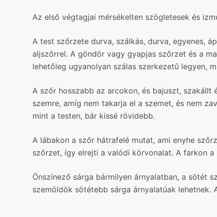
Az első végtagjai mérsékelten szögletesek és izm
A test szőrzete durva, szálkás, durva, egyenes, á
aljszőrrel. A göndör vagy gyapjas szőrzet és a ma
lehetőleg ugyanolyan szálas szerkezetű legyen, mi
A szőr hosszabb az arcokon, és bajuszt, szakállt
szemre, amíg nem takarja el a szemet, és nem zavar
mint a testen, bár kissé rövidebb.
A lábakon a szőr hátrafelé mutat, ami enyhe szőrz
szőrzet, így elrejti a valódi körvonalat. A farkon
Önszínező sárga bármilyen árnyalatban, a sötét sza
szemöldök sötétebb sárga árnyalatúak lehetnek. 