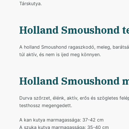
Társkutya.
Holland Smoushond t
A holland Smoushond ragaszkodó, meleg, barátság
túl aktív, és nem is ijed meg könnyen.
Holland Smoushond m
Durva szőrzet, élénk, aktív, erős és szögletes fe
testhossz megengedett.
A kan kutya marmagassága: 37-42 cm
A szuka kutya marmagassága: 35-40 cm