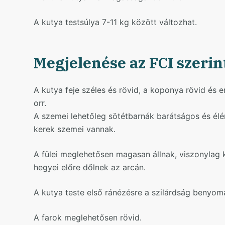
A kutya testsúlya 7-11 kg között változhat.
Megjelenése az FCI szerin
A kutya feje széles és rövid, a koponya rövid és 
orr.
A szemei lehetőleg sötétbarnák barátságos és élé
kerek szemei vannak.
A fülei meglehetősen magasan állnak, viszonylag ki
hegyei előre dőlnek az arcán.
A kutya teste első ránézésre a szilárdság benyomá
A farok meglehetősen rövid.