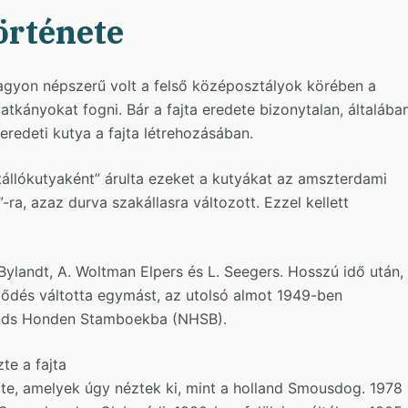
örténete
agyon népszerű volt a felső középosztályok körében a
patkányokat fogni. Bár a fajta eredete bizonytalan, általába
eredeti kutya a fajta létrehozásában.
állókutyaként” árulta ezeket a kutyákat az amszterdami
a, azaz durva szakállasra változott. Ezzel kellett
Bylandt, A. Woltman Elpers és L. Seegers. Hosszú idő után,
ődés váltotta egymást, az utolsó almot 1949-ben
ands Honden Stamboekba (NHSB).
e a fajta
dte, amelyek úgy néztek ki, mint a holland Smousdog. 1978