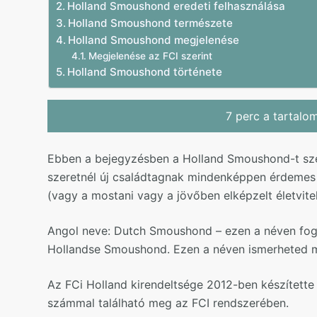
Holland Smoushond eredeti felhasználása
Holland Smoushond természete
Holland Smoushond megjelenése
Megjelenése az FCI szerint
Holland Smoushond története
7 perc a tartalo
Ebben a bejegyzésben a Holland Smoushond-t sze
szeretnél új családtagnak mindenképpen érdemes el
(vagy a mostani vagy a jövőben elképzelt életvite
Angol neve: Dutch Smoushond – ezen a néven fogo
Hollandse Smoushond. Ezen a néven ismerheted 
Az FCi Holland kirendeltsége 2012-ben készítette
számmal található meg az FCI rendszerében.