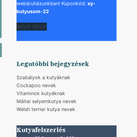
webáruházunkban! Kuponkód:
xy-
kutyusom-22
WOOF WOOF
Legutóbbi bejegyzések
Szabályok a kutyáknak
Cockapoo nevek
Vitaminok kutyáknak
Máltai selyemkutya nevek
Welsh terrier kutya nevek
y
Kutyafelszerlés