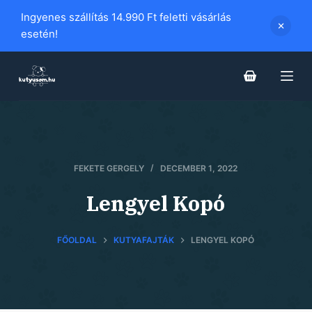
S
Ingyenes szállítás 14.990 Ft feletti vásárlás
k
esetén!
i
p
t
o
c
o
n
FEKETE GERGELY
DECEMBER 1, 2022
t
Lengyel Kopó
e
n
t
FŐOLDAL
KUTYAFAJTÁK
LENGYEL KOPÓ