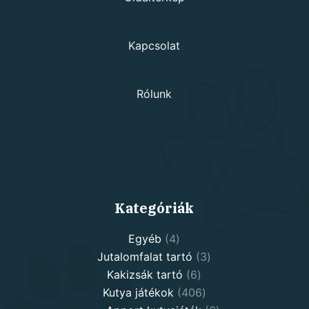
Kapcsolat
Rólunk
Kategóriák
4
Egyéb
4
products
3
Jutalomfalat tartó
3
6
products
Kakizsák tartó
6
products
406
Kutya játékok
406