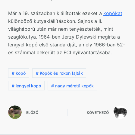
Már a 19. században kiállítottak ezeket a
kopókat
különböző kutyakiállításokon. Sajnos a II.
világháború után már nem tenyésztették, mint
szaglókutya. 1964-ben Jerzy Dylewski megírta a
lengyel kopó első standardját, amely 1966-ban 52-
es számmal bekerült az FCI nyilvántartásába.
# kopó
# Kopók és rokon fajták
# lengyel kopó
# nagy méretű kopók
ELŐZŐ
KÖVETKEZŐ