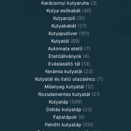
products
3
Karácsonyi kutyaruha
3
40
products
Kutya esőkabát
40
31
products
Kutyacipő
31
products
27
Kutyakabát
27
products
101
Kutyapulóver
101
89
products
Kutyatál
89
products
7
Automata etető
7
6
products
Etetőállványok
6
products
13
Evéslassító tál
13
products
23
Kerámia kutyatál
23
products
7
Kutyatál és itató utazáshoz
7
12
products
Műanyag kutyatál
12
products
21
Rozsdamentes kutyatál
21
599
products
Kutyatáp
599
products
23
Diétás kutyatáp
23
6
products
Fajtatápok
6
products
131
Felnőtt kutyatáp
131