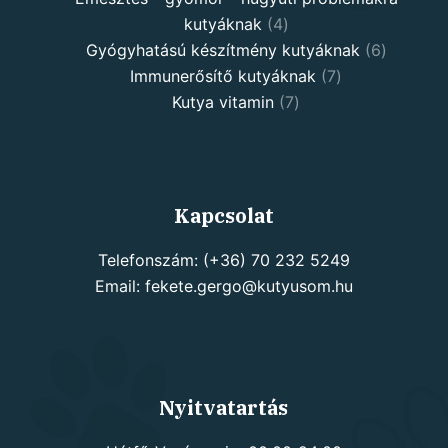
4
kutyáknak
4
products
6
Gyógyhatású készítmény kutyáknak
6
7
products
Immunerősítő kutyáknak
7
7
products
Kutya vitamin
7
products
Kapcsolat
Telefonszám: (+36) 70 232 5249
Email: fekete.gergo@kutyusom.hu
Nyitvatartás