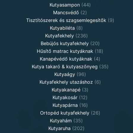
products
44
Kutyasampon
44
2
products
Mancsvédő
2
products
9
Tisztítószerek és szagsemlegesítők
9
8
products
Kutyabiléta
8
products
236
Kutyafekhely
236
products
20
Bebújós kutyafekhely
20
products
18
Hűsítő matrac kutyáknak
18
4
products
Kanapévédő kutyáknak
4
products
35
Kutya takaró & kutyaszőnyeg
35
96
products
Kutyaágy
96
products
6
Kutyafekhely utazáshoz
6
3
products
Kutyakanapé
3
12
products
Kutyakosár
12
products
16
Kutyapárna
16
products
26
Ortopéd kutyafekhely
26
35
products
Kutyahám
35
products
202
Kutyaruha
202