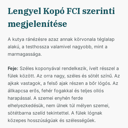
Lengyel Kopó FCI szerinti
megjelenítése
A kutya ránézésre azaz annak körvonala téglalap
alakú, a testhossza valamivel nagyobb, mint a
marmagassága.
Feje:
Széles koponyával rendelkezik, ívelt résszel a
fülek között. Az orra nagy, széles és sötét színű. Az
ajkak vastagok, a felső ajak részen a bőr lógós. Az
állkapcsa erős, fehér fogakkal és teljes ollós
harapással. A szemei enyhén ferde
elhelyezkedésük, nem ülnek túl mélyen szemei,
sötétbarna szelíd tekintettel. A fülek lógnak
közepes hosszúságúak és szélességűek.