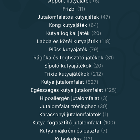
products
6
Apport kutyajáték
6
11
products
Frizbi
11
products
47
Jutalomfalatos kutyajáték
47
64
products
Kong kutyajáték
64
products
20
Kutya logikai játék
20
products
118
Labda és kötél kutyajáték
118
79
products
Plüss kutyajáték
79
products
31
Rágóka és fogtisztító játékok
31
20
products
Sípoló kutyajátékok
20
products
212
Trixie kutyajátékok
212
527
products
Kutya jutalomfalat
527
products
125
Egészséges kutya jutalomfalat
125
3
products
Hipoallergén jutalomfalat
3
30
products
Jutalomfalat tréninghez
30
products
1
Karácsonyi jutalomfalatok
1
product
100
Kutya fogtisztító jutalomfalat
100
7
products
Kutya májkrém és paszta
7
13
products
Kutyakeksz
13