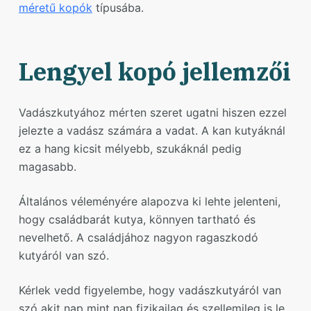
méretű kopók
típusába.
Lengyel kopó jellemzői
Vadászkutyához mérten szeret ugatni hiszen ezzel
jelezte a vadász számára a vadat. A kan kutyáknál
ez a hang kicsit mélyebb, szukáknál pedig
magasabb.
Általános véleményére alapozva ki lehte jelenteni,
hogy családbarát kutya, könnyen tartható és
nevelhető. A családjához nagyon ragaszkodó
kutyáról van szó.
Kérlek vedd figyelembe, hogy vadászkutyáról van
szó akit nap mint nap fizikailag és szellemileg is le