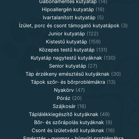
products
14
Gabonamentes kutyatáp
14
19
products
Hipoallergén kutyatáp
19
5
products
Ivartalanított kutyatáp
5
products
3
Ízület, porc és csont támogató kutyatápok
3
122
produ
Junior kutyatáp
122
products
159
Kistestű kutyatáp
159
products
131
Közepes testű kutyatáp
131
products
130
Kutyatáp nagytestű kutyáknak
130
27
products
Senior kutyatáp
27
products
30
Táp érzékeny emésztésű kutyáknak
30
13
product
Tápok szőr- és bőrproblémákra
13
47
products
Nyakörv
47
20
products
Póráz
20
products
16
Szájkosár
16
products
49
Táplálékkiegészítő kutyáknak
49
products
9
Bőr- és szőrápolás kutyáknak
9
products
16
Csont és izületvédő kutyáknak
16
products
Emésztés - gyomor - húgyúti problémákra