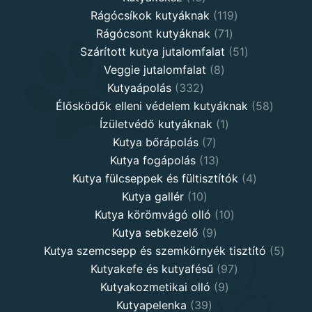
products
119
Rágócsíkok kutyáknak
119
71
products
Rágócsont kutyáknak
71
products
51
Szárított kutya jutalomfalat
51
8
products
Veggie jutalomfalat
8
332
products
Kutyaápolás
332
products
58
Élősködők elleni védelem kutyáknak
58
1
product
Ízületvédő kutyáknak
1
7
product
Kutya bőrápolás
7
products
13
Kutya fogápolás
13
products
4
Kutya fülcseppek és fültisztítók
4
10
products
Kutya gallér
10
products
10
Kutya körömvágó olló
10
9
products
Kutya sebkezelő
9
products
5
Kutya szemcsepp és szemkörnyék tisztító
5
97
produ
Kutyakefe és kutyafésű
97
9
products
Kutyakozmetikai olló
9
39
products
Kutyapelenka
39