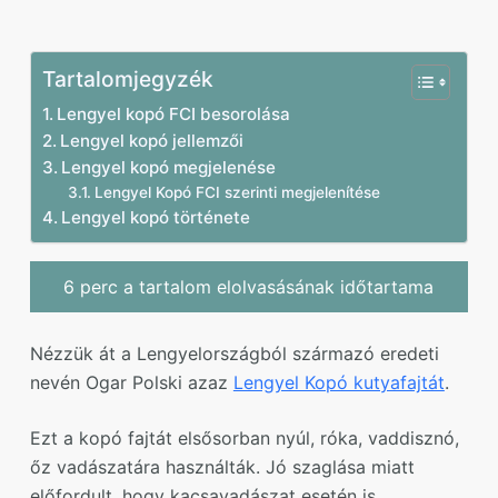
Tartalomjegyzék
Lengyel kopó FCI besorolása
Lengyel kopó jellemzői
Lengyel kopó megjelenése
Lengyel Kopó FCI szerinti megjelenítése
Lengyel kopó története
6 perc a tartalom elolvasásának időtartama
Nézzük át a Lengyelországból származó eredeti
nevén Ogar Polski azaz
Lengyel Kopó kutyafajtát
.
Ezt a kopó fajtát elsősorban nyúl, róka, vaddisznó,
őz vadászatára használták. Jó szaglása miatt
előfordult, hogy kacsavadászat esetén is