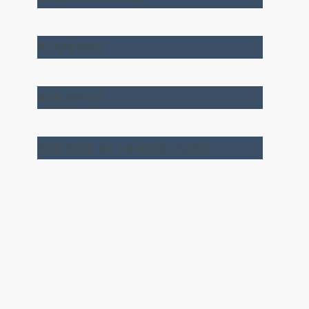
Kutyaitató
Kakiszedő
Kakizsák és kakizsák tartó