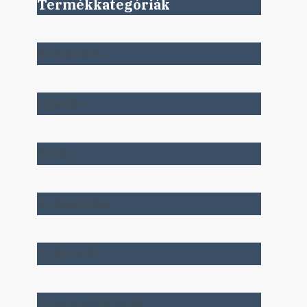
Termékkategóriák
Kutyahám
Nyakörv
Póráz
Kutyabiléta
Szájkosár
Jutalomfalt tartó