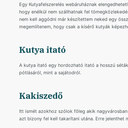
Egy Kutyafelszerelés webáruháznak elengedhetetl
hogy enélkül nem szállhatnak fel tömegközlekedés
nem kell aggódni már készítettem neked egy összef
megemlítenem, hogy csak a kísérő kutyák képezhet
Kutya itató
A kutya itató egy hordozható itató a hosszú sét
pótlásáról, mint a sajátodról.
Kakiszedő
Itt ismét azokhoz szólok főleg akik nagyvárosban
azt bizony fel kell takarítani utána. Erre jelenthe