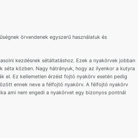
űségnek örvendenek egyszerű használatuk és
asolni kezdésnek sétáltatáshoz. Ezek a nyakörvek jobban
nak séta közben. Nagy hátrányuk, hogy az ilyenkor a kutyra
ák el. Ez kellemetlen érzést fojtó nyakörv esetén pedig
özött ennek neve a félfojtó nyakörv. A félfojtó nyakörv
ika ami nem engedi a nyakörvet egy bizonyos pontnál