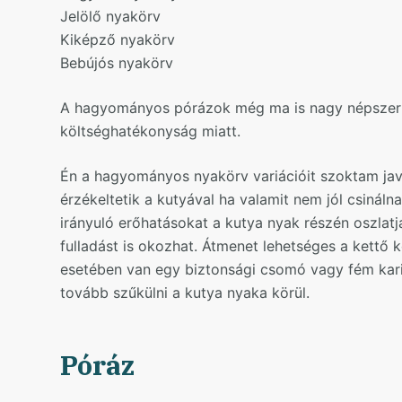
Jelölő nyakörv
Kiképző nyakörv
Bebújós nyakörv
A hagyományos pórázok még ma is nagy népszer
költséghatékonyság miatt.
Én a hagyományos nyakörv variációit szoktam jav
érzékeltetik a kutyával ha valamit nem jól csinál
irányuló erőhatásokat a kutya nyak részén oszlatj
fulladást is okozhat. Átmenet lehetséges a kettő k
esetében van egy biztonsági csomó vagy fém kar
tovább szűkülni a kutya nyaka körül.
Póráz