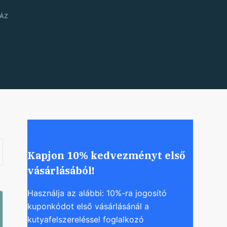
HÁZ
Kapjon 10% kedvezményt első
vásárlásából!
Használja az alábbi: 10%-ra jogosító
kuponkódot első vásárlásánál a
kutyafelszereléssel foglalkozó