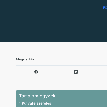
F
Megosztás
Tartalomjegyzék
Kutyafelszerelés