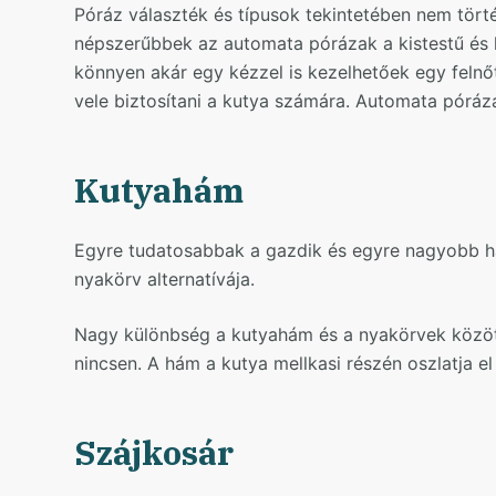
Póráz választék és típusok tekintetében nem tört
népszerűbbek az automata pórázak a kistestű és 
könnyen akár egy kézzel is kezelhetőek egy feln
vele biztosítani a kutya számára. Automata póráza
Kutyahám
Egyre tudatosabbak a gazdik és egyre nagyobb h
nyakörv alternatívája.
Nagy különbség a kutyahám és a nyakörvek közöt
nincsen. A hám a kutya mellkasi részén oszlatja el
Szájkosár