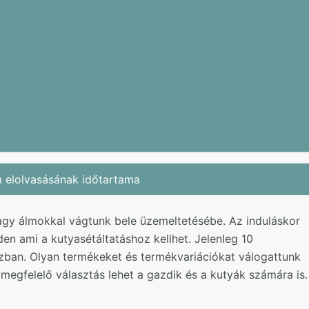
m elolvasásának időtartama
gy álmokkal vágtunk bele üzemeltetésébe. Az induláskor
en ami a kutyasétáltatáshoz kellhet. Jelenleg 10
zban. Olyan termékeket és termékvariációkat válogattunk
megfelelő választás lehet a gazdik és a kutyák számára is.