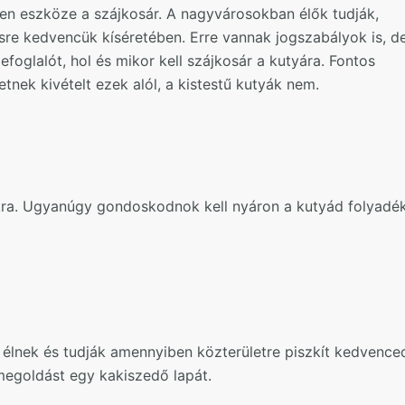
en eszköze a szájkosár. A nagyvárosokban élők tudják,
re kedvencük kíséretében. Erre vannak jogszabályok is, d
oglalót, hol és mikor kell szájkosár a kutyára. Fontos
nek kivételt ezek alól, a kistestű kutyák nem.
ákra. Ugyanúgy gondoskodnok kell nyáron a kutyád folyadé
 élnek és tudják amennyiben közterületre piszkít kedvence
t megoldást egy kakiszedő lapát.