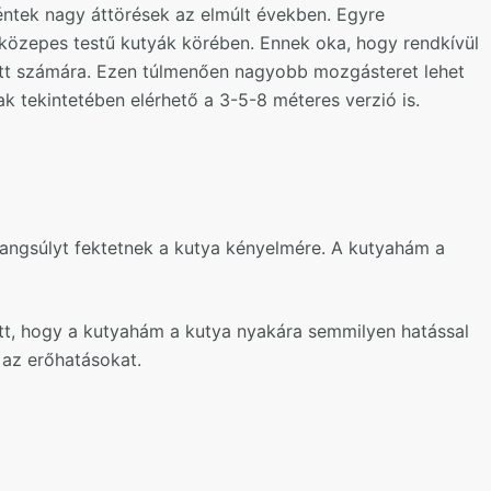
éntek nagy áttörések az elmúlt években. Egyre
közepes testű kutyák körében. Ennek oka, hogy rendkívül
őtt számára. Ezen túlmenően nagyobb mozgásteret lehet
k tekintetében elérhető a 3-5-8 méteres verzió is.
angsúlyt fektetnek a kutya kényelmére. A kutyahám a
t, hogy a kutyahám a kutya nyakára semmilyen hatással
 az erőhatásokat.