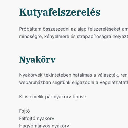
Kutyafelszerelés
Próbáltam összeszedni az alap felszereléseket ami
minőségre, kényelmere és strapabíróságra helyeztük
Nyakörv
Nyakörvek tekintetében hatalmas a választék, ren
webáruházban segítünk eligazodni a végeláthatatl
Ki is emelik pár nyakörv típust:
Fojtó
Félfojtó nyakörv
Hagyományos nyakörv