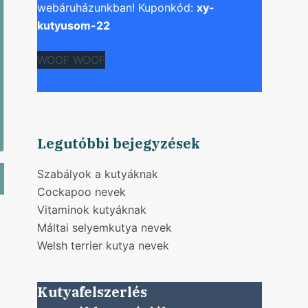
webáruházunkban! Kuponkód:
xy-
kutyusom-22
WOOF WOOF
Legutóbbi bejegyzések
Szabályok a kutyáknak
Cockapoo nevek
Vitaminok kutyáknak
Máltai selyemkutya nevek
Welsh terrier kutya nevek
Kutyafelszerlés