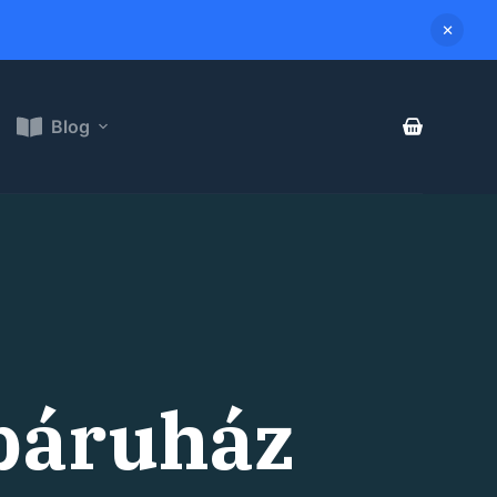
Blog
ebáruház