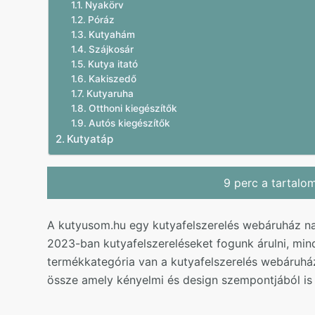
Nyakörv
Póráz
Kutyahám
Szájkosár
Kutya itató
Kakiszedő
Kutyaruha
Otthoni kiegészítők
Autós kiegészítők
Kutyatáp
9 perc a tartalo
A kutyusom.hu egy kutyafelszerelés webáruház na
2023-ban kutyafelszereléseket fogunk árulni, mind
termékkategória van a kutyafelszerelés webáruhá
össze amely kényelmi és design szempontjából is 