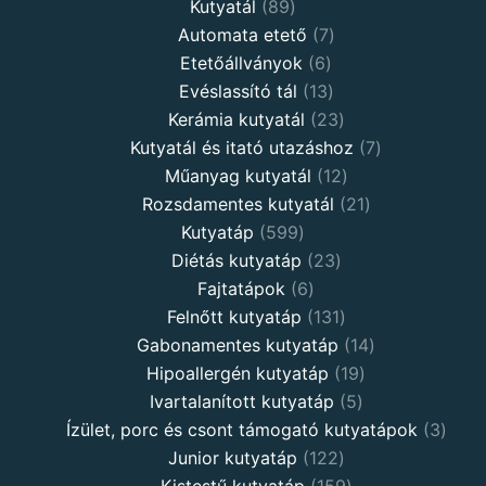
Kutyatál
89
Automata etető
7
Etetőállványok
6
Evéslassító tál
13
Kerámia kutyatál
23
Kutyatál és itató utazáshoz
7
Műanyag kutyatál
12
Rozsdamentes kutyatál
21
Kutyatáp
599
Diétás kutyatáp
23
Fajtatápok
6
Felnőtt kutyatáp
131
Gabonamentes kutyatáp
14
Hipoallergén kutyatáp
19
Ivartalanított kutyatáp
5
Ízület, porc és csont támogató kutyatápok
3
Junior kutyatáp
122
Kistestű kutyatáp
159