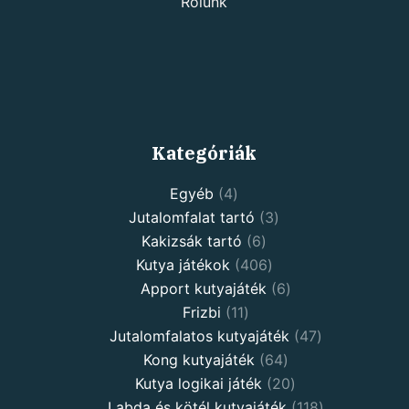
Rólunk
Kategóriák
Egyéb
4
Jutalomfalat tartó
3
Kakizsák tartó
6
Kutya játékok
406
Apport kutyajáték
6
Frizbi
11
Jutalomfalatos kutyajáték
47
Kong kutyajáték
64
Kutya logikai játék
20
Labda és kötél kutyajáték
118