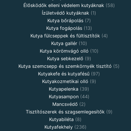
Élősködők elleni védelem kutyáknak
58
Ízületvédő kutyáknak
1
Kutya bőrápolás
7
Kutya fogápolás
13
Kutya fülcseppek és fültisztítók
4
Kutya gallér
10
Kutya körömvágó olló
10
Kutya sebkezelő
9
Kutya szemcsepp és szemkörnyék tisztító
5
Kutyakefe és kutyafésű
97
Kutyakozmetikai olló
9
Kutyapelenka
39
Kutyasampon
44
Mancsvédő
2
Tisztítószerek és szagsemlegesítők
9
Kutyabiléta
8
Kutyafekhely
236