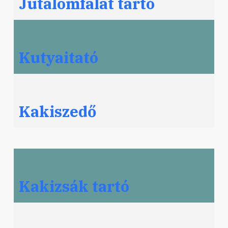
Jutalomfalat tartó
Kutyaitató
Kakiszedő
Kakizsák tartó