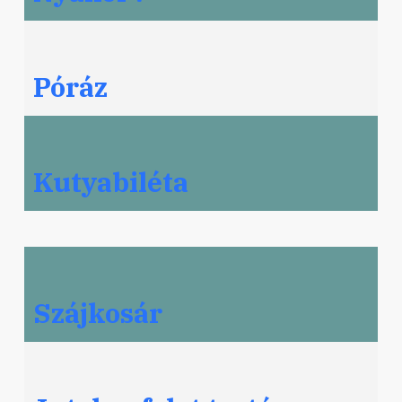
Póráz
Kutyabiléta
Szájkosár