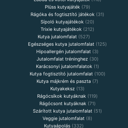
Plüss kutyajáték
79
Rágóka és fogtisztító játékok
31
Sípoló kutyajátékok
20
Trixie kutyajátékok
212
Kutya jutalomfalat
527
Egészséges kutya jutalomfalat
125
Hipoallergén jutalomfalat
3
Jutalomfalat tréninghez
30
Karácsonyi jutalomfalatok
1
Kutya fogtisztító jutalomfalat
100
Kutya májkrém és paszta
7
Kutyakeksz
13
Rágócsíkok kutyáknak
119
Rágócsont kutyáknak
71
Szárított kutya jutalomfalat
51
Veggie jutalomfalat
8
Kutyaápolás
332