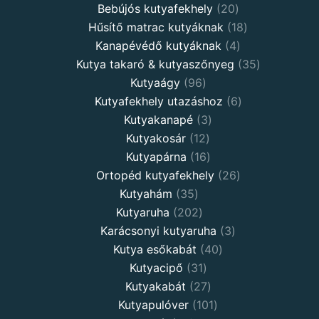
Bebújós kutyafekhely
20
Hűsítő matrac kutyáknak
18
Kanapévédő kutyáknak
4
Kutya takaró & kutyaszőnyeg
35
Kutyaágy
96
Kutyafekhely utazáshoz
6
Kutyakanapé
3
Kutyakosár
12
Kutyapárna
16
Ortopéd kutyafekhely
26
Kutyahám
35
Kutyaruha
202
Karácsonyi kutyaruha
3
Kutya esőkabát
40
Kutyacipő
31
Kutyakabát
27
Kutyapulóver
101