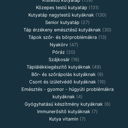
Közepes testű kutyatáp
131
Kutyatáp nagytestű kutyáknak
130
Senior kutyatáp
27
Táp érzékeny emésztésű kutyáknak
30
Tápok szőr- és bőrproblémákra
13
Nyakörv
47
Póráz
20
Szájkosár
16
Táplálékkiegészítő kutyáknak
49
Bőr- és szőrápolás kutyáknak
9
Csont és izületvédő kutyáknak
16
Emésztés - gyomor - húgyúti problémákra
kutyáknak
4
Gyógyhatású készítmény kutyáknak
6
Immunerősítő kutyáknak
7
Kutya vitamin
7