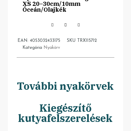
XS 20–30cm/10mm
Óceán/Olajkék
EAN:
4053032433175
SKU
TRX115712
Kategória
Nyakörv
További nyakörvek
Kiegészítő
kutyafelszerelések