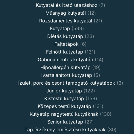
Kutyatál és itató utazáshoz
7
Műanyag kutyatál
12
Rozsdamentes kutyatál
21
Kutyatáp
599
Diétás kutyatáp
23
Fajtatápok
6
Felnőtt kutyatáp
131
Gabonamentes kutyatáp
14
Hipoallergén kutyatáp
19
Ivartalanított kutyatáp
5
Ízület, porc és csont támogató kutyatápok
3
Junior kutyatáp
122
Kistestű kutyatáp
159
Közepes testű kutyatáp
131
Kutyatáp nagytestű kutyáknak
130
Senior kutyatáp
27
Táp érzékeny emésztésű kutyáknak
30