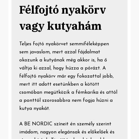
Félfojtó nyakörv
vagy kutyahám
Teljes fojtó nyakörvet semmiféleképpen
sem javaslom, mert azzal fájdalmat
okozunk a kutyának még akkor is, ha ő
váltja ki azzal, hogy húzza a pórázt. A
félfojtó nyakörv már egy fokozattal jobb,
mert itt adott esetünkben a kötött
csomóban megütközik a fémkarika és attól
a ponttól szorosabbra nem fogja húzni a
kutya nyakát.
A BE NORDIC színeit én személy szerint
imádom, nagyon elegánsak és előkelőek és