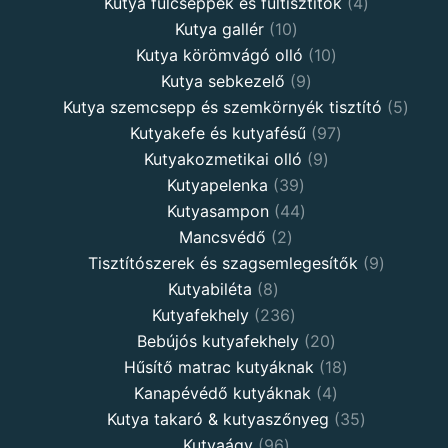
Kutya fülcseppek és fültisztítók
4
Kutya gallér
10
Kutya körömvágó olló
10
Kutya sebkezelő
9
Kutya szemcsepp és szemkörnyék tisztító
5
Kutyakefe és kutyafésű
97
Kutyakozmetikai olló
9
Kutyapelenka
39
Kutyasampon
44
Mancsvédő
2
Tisztítószerek és szagsemlegesítők
9
Kutyabiléta
8
Kutyafekhely
236
Bebújós kutyafekhely
20
Hűsítő matrac kutyáknak
18
Kanapévédő kutyáknak
4
Kutya takaró & kutyaszőnyeg
35
Kutyaágy
96