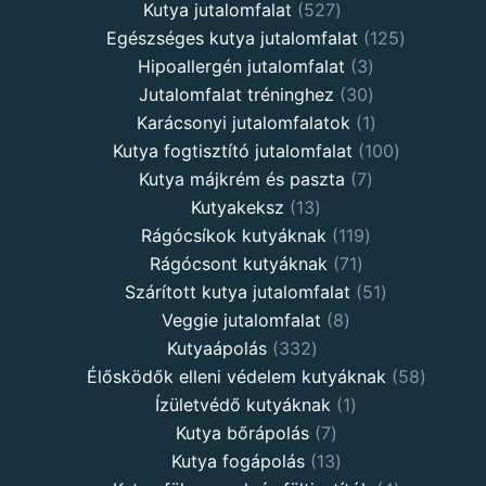
Kutya jutalomfalat
527
Egészséges kutya jutalomfalat
125
Hipoallergén jutalomfalat
3
Jutalomfalat tréninghez
30
Karácsonyi jutalomfalatok
1
Kutya fogtisztító jutalomfalat
100
Kutya májkrém és paszta
7
Kutyakeksz
13
Rágócsíkok kutyáknak
119
Rágócsont kutyáknak
71
Szárított kutya jutalomfalat
51
Veggie jutalomfalat
8
Kutyaápolás
332
Élősködők elleni védelem kutyáknak
58
Ízületvédő kutyáknak
1
Kutya bőrápolás
7
Kutya fogápolás
13