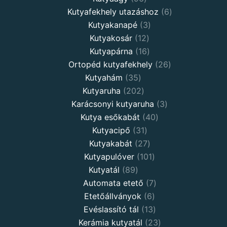
Kutyafekhely utazáshoz
6
Kutyakanapé
3
Kutyakosár
12
Kutyapárna
16
Ortopéd kutyafekhely
26
Kutyahám
35
Kutyaruha
202
Karácsonyi kutyaruha
3
Kutya esőkabát
40
Kutyacipő
31
Kutyakabát
27
Kutyapulóver
101
Kutyatál
89
Automata etető
7
Etetőállványok
6
Evéslassító tál
13
Kerámia kutyatál
23