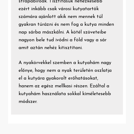
strapabíróak. Tisztításuk nehézkesebb
ezért inkább csak városi kutyatartók
számára ajánlott akik nem mennek túl
gyakran túrázni és nem fog a kutya minden
nap sárba mászkálni. A kötél szöveteibe
nagyon bele tud ivódni a föld vagy a sár
amit aztán nehéz kitisztítani.
A nyakörvekkel szemben a kutyahám nagy
előnye, hogy nem a nyak területén oszlatja
el a kutyára gyakorolt erőhatásokat,
hanem az egész mellkasi részen. Ezáltal a
kutyahám használata sokkal kíméletesebb
módszer.