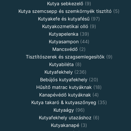
Kutya sebkezelő
9
Kutya szemcsepp és szemkörnyék tisztító
5
Kutyakefe és kutyafésű
97
Kutyakozmetikai olló
9
Kutyapelenka
39
Kutyasampon
44
Mancsvédő
2
Tisztítószerek és szagsemlegesítők
9
Kutyabiléta
8
Kutyafekhely
236
Bebújós kutyafekhely
20
Hűsítő matrac kutyáknak
18
Kanapévédő kutyáknak
4
Kutya takaró & kutyaszőnyeg
35
Kutyaágy
96
Kutyafekhely utazáshoz
6
Kutyakanapé
3