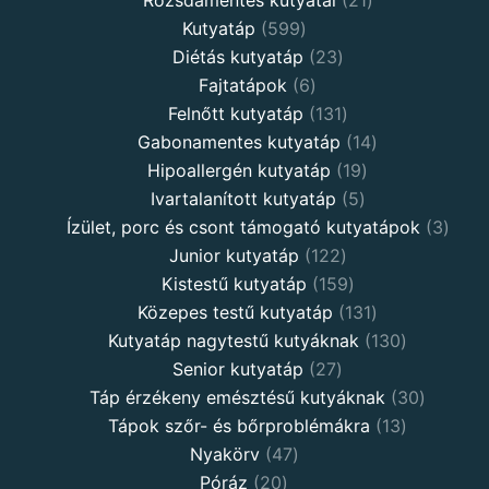
Kutyatáp
599
Diétás kutyatáp
23
Fajtatápok
6
Felnőtt kutyatáp
131
Gabonamentes kutyatáp
14
Hipoallergén kutyatáp
19
Ivartalanított kutyatáp
5
Ízület, porc és csont támogató kutyatápok
3
Junior kutyatáp
122
Kistestű kutyatáp
159
Közepes testű kutyatáp
131
Kutyatáp nagytestű kutyáknak
130
Senior kutyatáp
27
Táp érzékeny emésztésű kutyáknak
30
Tápok szőr- és bőrproblémákra
13
Nyakörv
47
Póráz
20