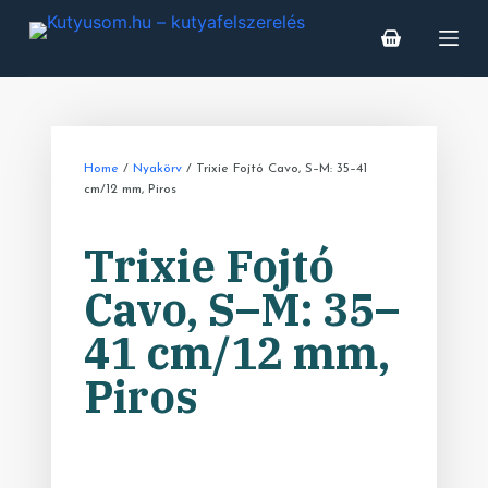
S
k
i
p
t
o
Home
/
Nyakörv
/ Trixie Fojtó Cavo, S–M: 35–41
cm/12 mm, Piros
c
o
Trixie Fojtó
n
t
Cavo, S–M: 35–
e
41 cm/12 mm,
n
t
Piros