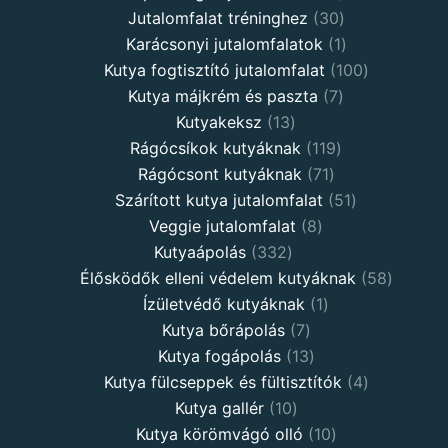
Jutalomfalat tréninghez
30
Karácsonyi jutalomfalatok
1
Kutya fogtisztító jutalomfalat
100
Kutya májkrém és paszta
7
Kutyakeksz
13
Rágócsíkok kutyáknak
119
Rágócsont kutyáknak
71
Szárított kutya jutalomfalat
51
Veggie jutalomfalat
8
Kutyaápolás
332
Élősködők elleni védelem kutyáknak
58
Ízületvédő kutyáknak
1
Kutya bőrápolás
7
Kutya fogápolás
13
Kutya fülcseppek és fültisztítók
4
Kutya gallér
10
Kutya körömvágó olló
10