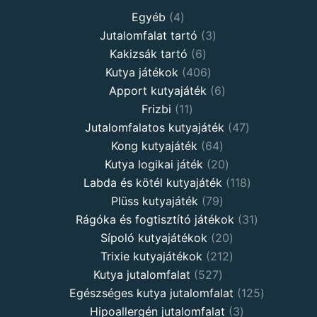
Egyéb
4
Jutalomfalat tartó
3
Kakizsák tartó
6
Kutya játékok
406
Apport kutyajáték
6
Frizbi
11
Jutalomfalatos kutyajáték
47
Kong kutyajáték
64
Kutya logikai játék
20
Labda és kötél kutyajáték
118
Plüss kutyajáték
79
Rágóka és fogtisztító játékok
31
Sípoló kutyajátékok
20
Trixie kutyajátékok
212
Kutya jutalomfalat
527
Egészséges kutya jutalomfalat
125
Hipoallergén jutalomfalat
3