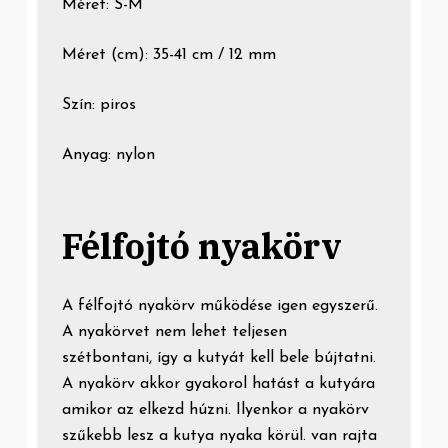
Méret: S-M
Méret (cm): 35-41 cm / 12 mm
Szín: piros
Anyag: nylon
Félfojtó nyakörv
A félfojtó nyakörv működése igen egyszerű.
A nyakörvet nem lehet teljesen
szétbontani, így a kutyát kell bele bújtatni.
A nyakörv akkor gyakorol hatást a kutyára
amikor az elkezd húzni. Ilyenkor a nyakörv
szűkebb lesz a kutya nyaka körül. van rajta