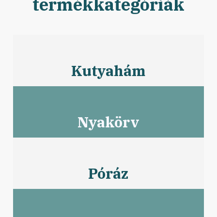
termékkategóriák
Kutyahám
Nyakörv
Póráz