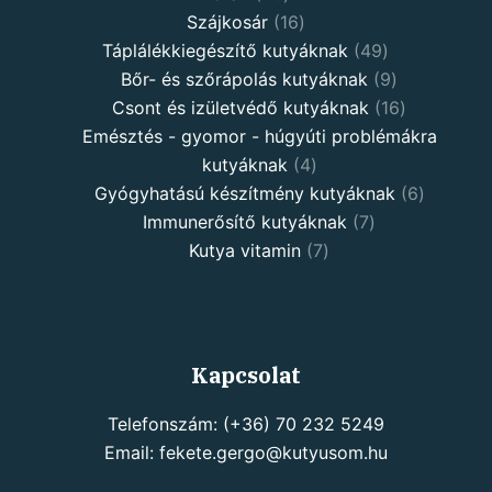
Szájkosár
16
Táplálékkiegészítő kutyáknak
49
Bőr- és szőrápolás kutyáknak
9
Csont és izületvédő kutyáknak
16
Emésztés - gyomor - húgyúti problémákra
kutyáknak
4
Gyógyhatású készítmény kutyáknak
6
Immunerősítő kutyáknak
7
Kutya vitamin
7
Kapcsolat
Telefonszám: (+36) 70 232 5249
Email: fekete.gergo@kutyusom.hu