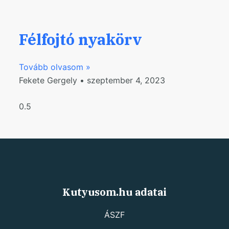
Félfojtó nyakörv
Tovább olvasom »
Fekete Gergely
szeptember 4, 2023
Kutyusom.hu adatai
ÁSZF