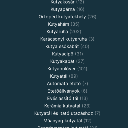
Kutyakosár
12
Kutyapárna
16
Ortopéd kutyafekhely
26
Kutyahám
35
Kutyaruha
202
Karácsonyi kutyaruha
3
Kutya esőkabát
40
Kutyacipő
31
Kutyakabát
27
Kutyapulóver
101
Kutyatál
89
Automata etető
7
Etetőállványok
6
Evéslassító tál
13
Kerámia kutyatál
23
Kutyatál és itató utazáshoz
7
Műanyag kutyatál
12
Rozsdamentes kutyatál
21