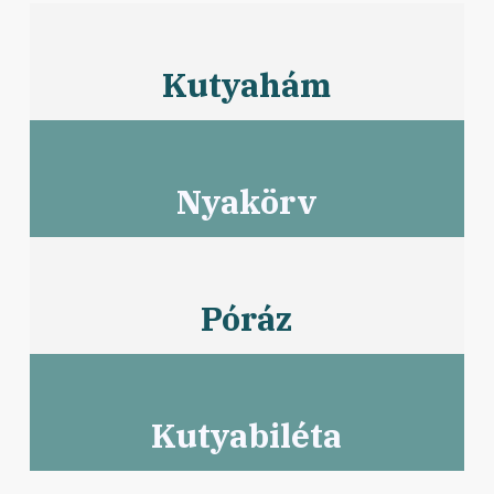
Kutyahám
Nyakörv
Póráz
Kutyabiléta