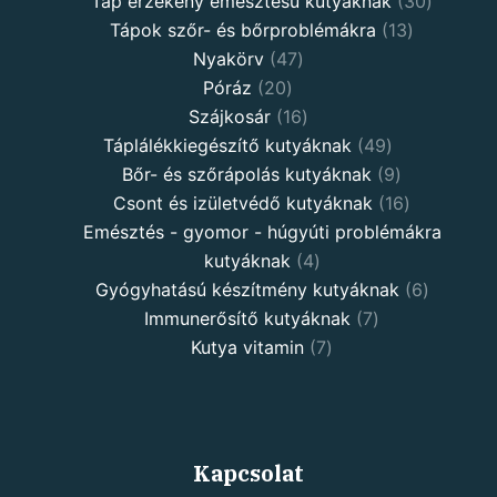
Táp érzékeny emésztésű kutyáknak
30
Tápok szőr- és bőrproblémákra
13
Nyakörv
47
Póráz
20
Szájkosár
16
Táplálékkiegészítő kutyáknak
49
Bőr- és szőrápolás kutyáknak
9
Csont és izületvédő kutyáknak
16
Emésztés - gyomor - húgyúti problémákra
kutyáknak
4
Gyógyhatású készítmény kutyáknak
6
Immunerősítő kutyáknak
7
Kutya vitamin
7
Kapcsolat