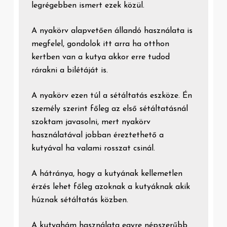
legrégebben ismert ezek közül.
A nyakörv alapvetően állandó használata is
megfelel, gondolok itt arra ha otthon
kertben van a kutya akkor erre tudod
rárakni a bilétáját is.
A nyakörv ezen túl a sétáltatás eszköze. Én
személy szerint főleg az első sétáltatásnál
szoktam javasolni, mert nyakörv
használatával jobban éreztethető a
kutyával ha valami rosszat csinál.
A hátránya, hogy a kutyának kellemetlen
érzés lehet főleg azoknak a kutyáknak akik
húznak sétáltatás közben.
A kutyahám használata egyre népszerűbb