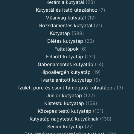
Kerámia kutyatál
23
Kutyatál és itató utazáshoz
7
Műanyag kutyatál
12
Rozsdamentes kutyatál
21
Kutyatáp
599
Diétás kutyatáp
23
Fajtatápok
6
Felnőtt kutyatáp
131
Gabonamentes kutyatáp
14
Hipoallergén kutyatáp
19
Ivartalanított kutyatáp
5
Ízület, porc és csont támogató kutyatápok
3
Junior kutyatáp
122
Kistestű kutyatáp
159
Közepes testű kutyatáp
131
Kutyatáp nagytestű kutyáknak
130
Senior kutyatáp
27