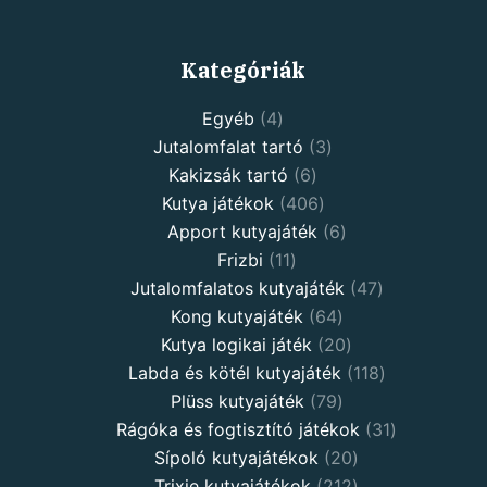
Kategóriák
Egyéb
4
Jutalomfalat tartó
3
Kakizsák tartó
6
Kutya játékok
406
Apport kutyajáték
6
Frizbi
11
Jutalomfalatos kutyajáték
47
Kong kutyajáték
64
Kutya logikai játék
20
Labda és kötél kutyajáték
118
Plüss kutyajáték
79
Rágóka és fogtisztító játékok
31
Sípoló kutyajátékok
20
Trixie kutyajátékok
212