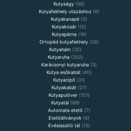
Kutyaágy
96
Kutyafekhely utazáshoz
6
Kutyakanapé
3
Kutyakosár
12
Kutyapárna
16
Ortopéd kutyafekhely
26
Kutyahám
35
Kutyaruha
202
Karácsonyi kutyaruha
3
Kutya esőkabát
40
Kutyacipő
31
Kutyakabát
27
Kutyapulóver
101
Kutyatál
89
Automata etető
7
Etetőállványok
6
Evéslassító tál
13