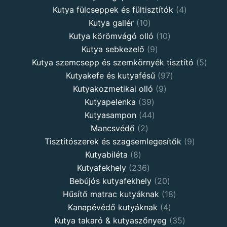
Kutya fülcseppek és fültisztítók
4
Kutya gallér
10
Kutya körömvágó olló
10
Kutya sebkezelő
9
Kutya szemcsepp és szemkörnyék tisztító
5
Kutyakefe és kutyafésű
97
Kutyakozmetikai olló
9
Kutyapelenka
39
Kutyasampon
44
Mancsvédő
2
Tisztítószerek és szagsemlegesítők
9
Kutyabiléta
8
Kutyafekhely
236
Bebújós kutyafekhely
20
Hűsítő matrac kutyáknak
18
Kanapévédő kutyáknak
4
Kutya takaró & kutyaszőnyeg
35