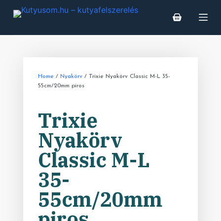
S
k
i
p
t
o
Home
/
Nyakörv
/ Trixie Nyakörv Classic M-L 35-
55cm/20mm piros
c
o
Trixie
n
t
Nyakörv
e
Classic M-L
n
t
35-
55cm/20mm
piros