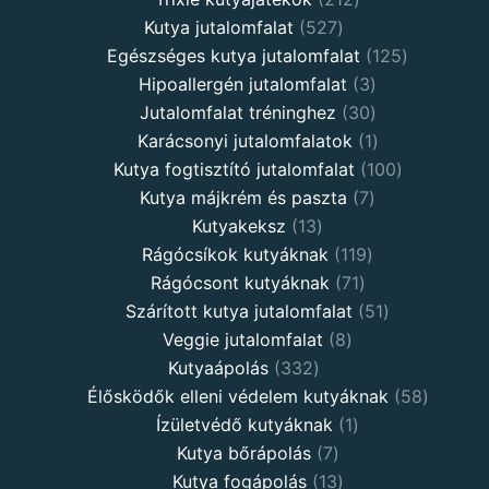
Kutya jutalomfalat
527
Egészséges kutya jutalomfalat
125
Hipoallergén jutalomfalat
3
Jutalomfalat tréninghez
30
Karácsonyi jutalomfalatok
1
Kutya fogtisztító jutalomfalat
100
Kutya májkrém és paszta
7
Kutyakeksz
13
Rágócsíkok kutyáknak
119
Rágócsont kutyáknak
71
Szárított kutya jutalomfalat
51
Veggie jutalomfalat
8
Kutyaápolás
332
Élősködők elleni védelem kutyáknak
58
Ízületvédő kutyáknak
1
Kutya bőrápolás
7
Kutya fogápolás
13