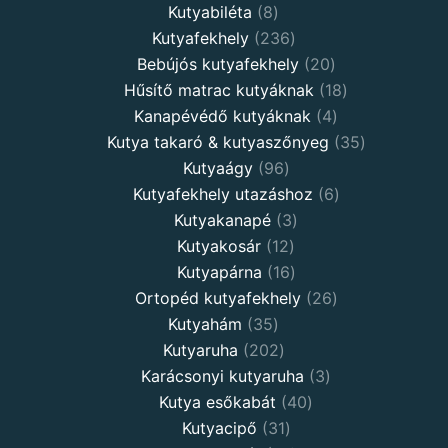
Kutyabiléta
8
Kutyafekhely
236
Bebújós kutyafekhely
20
Hűsítő matrac kutyáknak
18
Kanapévédő kutyáknak
4
Kutya takaró & kutyaszőnyeg
35
Kutyaágy
96
Kutyafekhely utazáshoz
6
Kutyakanapé
3
Kutyakosár
12
Kutyapárna
16
Ortopéd kutyafekhely
26
Kutyahám
35
Kutyaruha
202
Karácsonyi kutyaruha
3
Kutya esőkabát
40
Kutyacipő
31