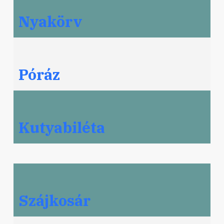
Nyakörv
Póráz
Kutyabiléta
Szájkosár