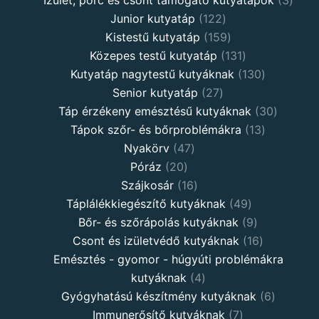
Junior kutyatáp
122
Kistestű kutyatáp
159
Közepes testű kutyatáp
131
Kutyatáp nagytestű kutyáknak
130
Senior kutyatáp
27
Táp érzékeny emésztésű kutyáknak
30
Tápok szőr- és bőrproblémákra
13
Nyakörv
47
Póráz
20
Szájkosár
16
Táplálékkiegészítő kutyáknak
49
Bőr- és szőrápolás kutyáknak
9
Csont és izületvédő kutyáknak
16
Emésztés - gyomor - húgyúti problémákra
kutyáknak
4
Gyógyhatású készítmény kutyáknak
6
Immunerősítő kutyáknak
7