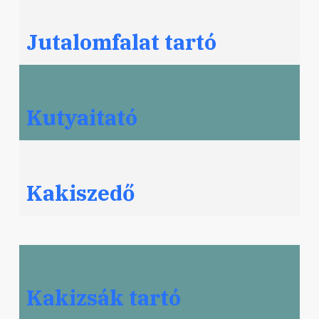
Jutalomfalat tartó
Kutyaitató
Kakiszedő
Kakizsák tartó