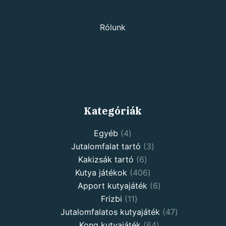
Rólunk
Kategóriák
Egyéb
4
Jutalomfalat tartó
3
Kakizsák tartó
6
Kutya játékok
406
Apport kutyajáték
6
Frizbi
11
Jutalomfalatos kutyajáték
47
Kong kutyajáték
64