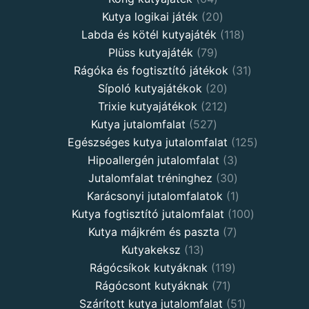
Kutya logikai játék
20
Labda és kötél kutyajáték
118
Plüss kutyajáték
79
Rágóka és fogtisztító játékok
31
Sípoló kutyajátékok
20
Trixie kutyajátékok
212
Kutya jutalomfalat
527
Egészséges kutya jutalomfalat
125
Hipoallergén jutalomfalat
3
Jutalomfalat tréninghez
30
Karácsonyi jutalomfalatok
1
Kutya fogtisztító jutalomfalat
100
Kutya májkrém és paszta
7
Kutyakeksz
13
Rágócsíkok kutyáknak
119
Rágócsont kutyáknak
71
Szárított kutya jutalomfalat
51