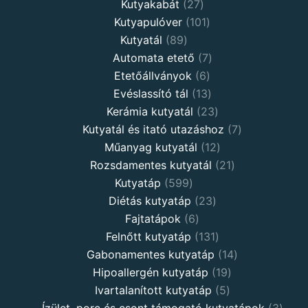
Kutyakabát
27
Kutyapulóver
101
Kutyatál
89
Automata etető
7
Etetőállványok
6
Evéslassító tál
13
Kerámia kutyatál
23
Kutyatál és itató utazáshoz
7
Műanyag kutyatál
12
Rozsdamentes kutyatál
21
Kutyatáp
599
Diétás kutyatáp
23
Fajtatápok
6
Felnőtt kutyatáp
131
Gabonamentes kutyatáp
14
Hipoallergén kutyatáp
19
Ivartalanított kutyatáp
5
Ízület, porc és csont támogató kutyatápok
3