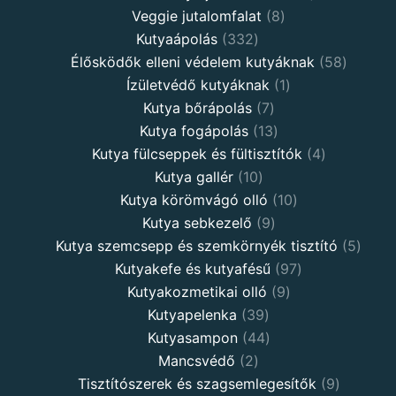
Veggie jutalomfalat
8
Kutyaápolás
332
Élősködők elleni védelem kutyáknak
58
Ízületvédő kutyáknak
1
Kutya bőrápolás
7
Kutya fogápolás
13
Kutya fülcseppek és fültisztítók
4
Kutya gallér
10
Kutya körömvágó olló
10
Kutya sebkezelő
9
Kutya szemcsepp és szemkörnyék tisztító
5
Kutyakefe és kutyafésű
97
Kutyakozmetikai olló
9
Kutyapelenka
39
Kutyasampon
44
Mancsvédő
2
Tisztítószerek és szagsemlegesítők
9