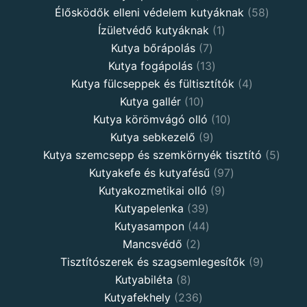
Élősködők elleni védelem kutyáknak
58
Ízületvédő kutyáknak
1
Kutya bőrápolás
7
Kutya fogápolás
13
Kutya fülcseppek és fültisztítók
4
Kutya gallér
10
Kutya körömvágó olló
10
Kutya sebkezelő
9
Kutya szemcsepp és szemkörnyék tisztító
5
Kutyakefe és kutyafésű
97
Kutyakozmetikai olló
9
Kutyapelenka
39
Kutyasampon
44
Mancsvédő
2
Tisztítószerek és szagsemlegesítők
9
Kutyabiléta
8
Kutyafekhely
236