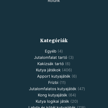
Rólunk
Kategóriák
Egyéb
4
Jutalomfalat tartó
3
Kakizsák tartó
6
Kutya játékok
406
Apport kutyajáték
6
Frizbi
11
Jutalomfalatos kutyajáték
47
Kong kutyajáték
64
Kutya logikai játék
20
Labda és kötél kutyajáték
118