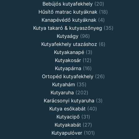
Bebújós kutyafekhely
20
Hűsítő matrac kutyáknak
18
Kanapévédő kutyáknak
4
Kutya takaró & kutyaszőnyeg
35
Kutyaágy
96
Kutyafekhely utazáshoz
6
Kutyakanapé
3
Kutyakosár
12
Kutyapárna
16
Ortopéd kutyafekhely
26
Kutyahám
35
Kutyaruha
202
Karácsonyi kutyaruha
3
Kutya esőkabát
40
Kutyacipő
31
Kutyakabát
27
Kutyapulóver
101