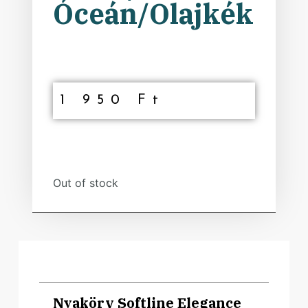
Óceán/Olajkék
1 950
Ft
Out of stock
Nyakörv Softline Elegance