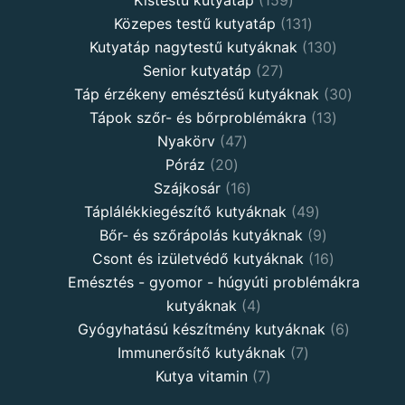
Közepes testű kutyatáp
131
Kutyatáp nagytestű kutyáknak
130
Senior kutyatáp
27
Táp érzékeny emésztésű kutyáknak
30
Tápok szőr- és bőrproblémákra
13
Nyakörv
47
Póráz
20
Szájkosár
16
Táplálékkiegészítő kutyáknak
49
Bőr- és szőrápolás kutyáknak
9
Csont és izületvédő kutyáknak
16
Emésztés - gyomor - húgyúti problémákra
kutyáknak
4
Gyógyhatású készítmény kutyáknak
6
Immunerősítő kutyáknak
7
Kutya vitamin
7