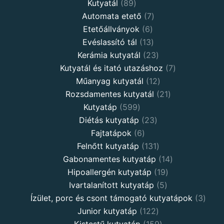
Kutyatál
89
Automata etető
7
Etetőállványok
6
Evéslassító tál
13
Kerámia kutyatál
23
Kutyatál és itató utazáshoz
7
Műanyag kutyatál
12
Rozsdamentes kutyatál
21
Kutyatáp
599
Diétás kutyatáp
23
Fajtatápok
6
Felnőtt kutyatáp
131
Gabonamentes kutyatáp
14
Hipoallergén kutyatáp
19
Ivartalanított kutyatáp
5
Ízület, porc és csont támogató kutyatápok
3
Junior kutyatáp
122
Kistestű kutyatáp
159