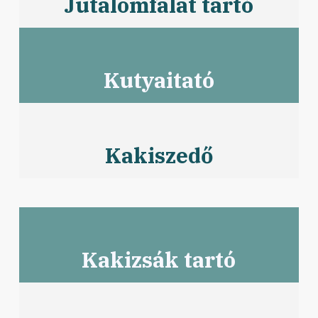
Jutalomfalat tartó
Kutyaitató
Kakiszedő
Kakizsák tartó