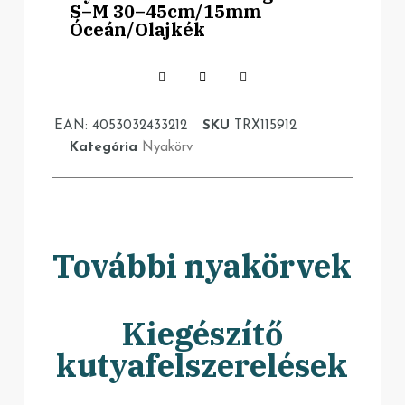
S–M 30–45cm/15mm
Óceán/Olajkék
EAN:
4053032433212
SKU
TRX115912
Kategória
Nyakörv
További nyakörvek
Kiegészítő
kutyafelszerelések