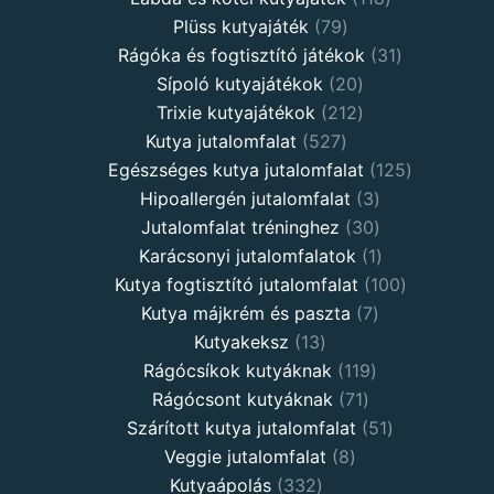
Plüss kutyajáték
79
Rágóka és fogtisztító játékok
31
Sípoló kutyajátékok
20
Trixie kutyajátékok
212
Kutya jutalomfalat
527
Egészséges kutya jutalomfalat
125
Hipoallergén jutalomfalat
3
Jutalomfalat tréninghez
30
Karácsonyi jutalomfalatok
1
Kutya fogtisztító jutalomfalat
100
Kutya májkrém és paszta
7
Kutyakeksz
13
Rágócsíkok kutyáknak
119
Rágócsont kutyáknak
71
Szárított kutya jutalomfalat
51
Veggie jutalomfalat
8
Kutyaápolás
332