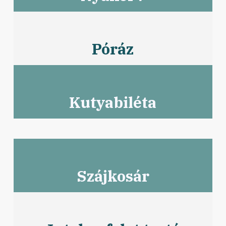
Póráz
Kutyabiléta
Szájkosár