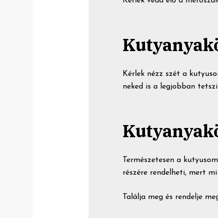
Kérlek vedd elő a mérősza
Kutyanyak
Kérlek nézz szét a kutyus
neked is a legjobban tetszi
Kutyanyakö
Természetesen a kutyusom.
részére rendelheti, mert m
Találja meg és rendelje me