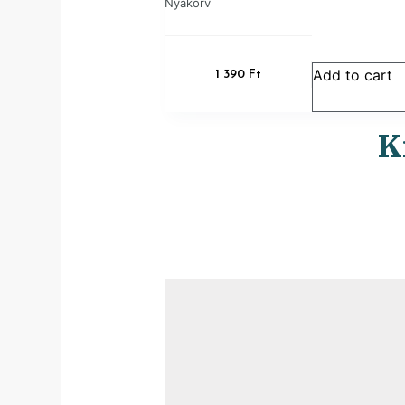
Nyakörv
Add to cart
1 390
Ft
K