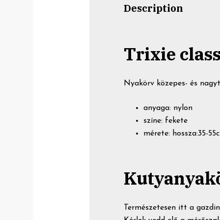
Description
Trixie cla
Nyakörv közepes- és nagyt
anyaga: nylon
színe: fekete
mérete: hossza:35-55
Kutyanyak
Természetesen itt a gazdin