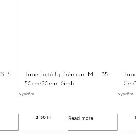
XS–S
Trixie Fojtó Új Prémium M–L 35–
Trix
50cm/20mm Grafit
Cm/1
Nyakörv
Nyakörv
Read more
2 150
Ft