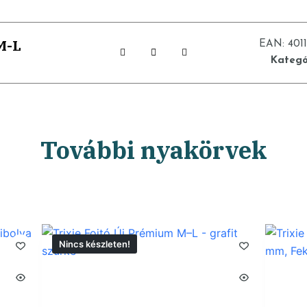
M-L
EAN:
401
Kategó
További nyakörvek
Nincs készleten!