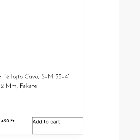
ie Félfojtó Cavo, S–M 35–41
2 Mm, Fekete
Add to cart
1 490
Ft