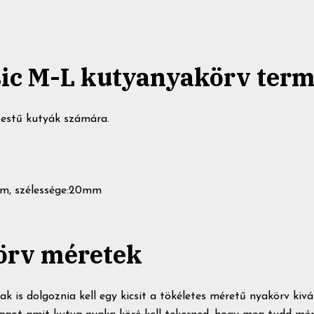
ssic M-L kutyanyakörv term
estű kutyák számára.
cm, szélessége:20mm
örv méretek
ak is dolgoznia kell egy kicsit a tökéletes méretű nyakörv kiv