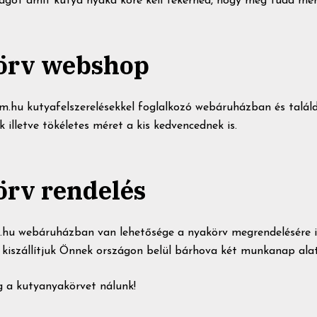
lagot amit kutya nyaka köré kell tekerned, hogy meg tudd mé
örv webshop
om.hu kutyafelszerelésekkel foglalkozó webáruházban és talá
k illetve tökéletes méret a kis kedvencednek is.
rv rendelés
hu webáruházban van lehetősége a nyakörv megrendelésére i
i kiszállítjuk Önnek országon belül bárhova két munkanap alat
g a kutyanyakörvet nálunk!