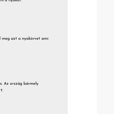
rni a nyakát.
ld meg azt a nyakörvet ami
s. Az ország bármely
t.