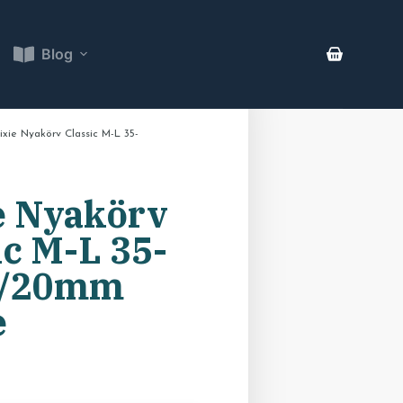
Blog
ixie Nyakörv Classic M-L 35-
e Nyakörv
ic M-L 35-
/20mm
e