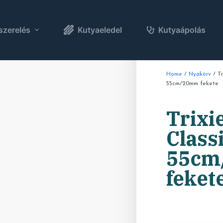
szerelés
Kutyaeledel
Kutyaápolás
Home
/
Nyakörv
/ Tr
55cm/20mm fekete
Trixi
Class
55cm
feket