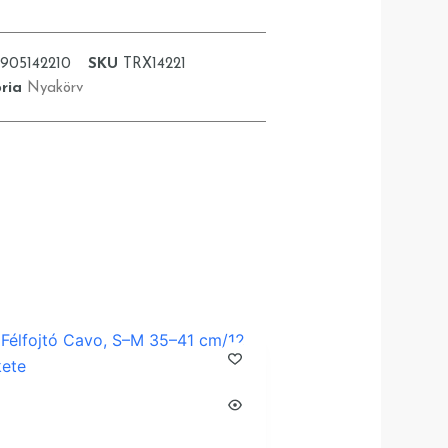
1905142210
SKU
TRX14221
ria
Nyakörv